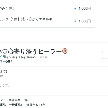
＋
1,000円
のみ１件】
ング【1件】(①～③からエネルギ
＋
1,000円
い♡心寄り添うヒーラー
インボイス発行事業者
未登録
507
ワー
まで】

は、

します】
タント
経験年数 : 7年
 事務（一般事務）
経験年数 : 5年