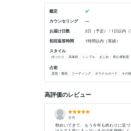
鑑定
カウンセリング
お届け日数
2日（予定） / 1日以内
初回返答時間
1時間以内（実績）
スタイル
ゆったり
具体的
シンプル
まじめ
初心者歓迎
占術
霊視・透視
リーディング
オラクルカード
その
高評価のレビュー
女性
秋めいてきて、もう今年も終わりに近づ
はとても気に入っているので名残惜しく