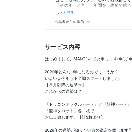
「その年」と言う一年間を、改めて感じ
カードのメッセージに今後進めて行きたい方
もっと見る
出品者からの返信
サービス内容
はじめまして、MAKO(マコ)と申します(❁´◡`❁)
2026年どんな1年になるのでしょうか？

いよいよ今年も下半期スタートしました。

【８月以降の運勢☆】

これからの運勢は？

『ドラゴンオラクルカード』と『龍神カード』

『龍神タロット』各１枚で

お伝え致します。【計3枚より】

2026年の運勢が知りたい方の鑑定を致します(* 'ᵕ'