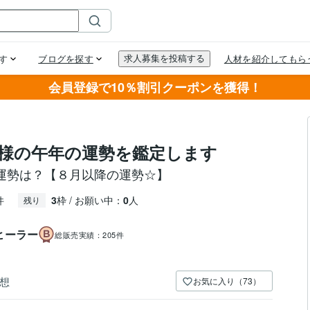
会員登録で10％割引クーポンを獲得！
様の午年の運勢を鑑定します
運勢は？【８月以降の運勢☆】
件
3
枠 / お願い中：
0
人
残り
ヒーラー
総販売実績：
205件
想
お気に入り（73）