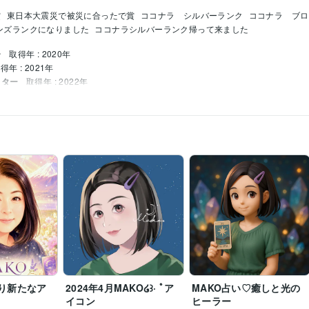
賞
東日本大震災で被災に合ったで賞
ココナラ　シルバーランク
ココナラ　ブロ
ロンズランクになりました
ココナラシルバーランク帰って来ました
ー
取得年 : 2020年
得年 : 2021年
スター
取得年 : 2022年
に寄添う:10年
お悩み・人生相談:29年
我が子の不登校経験:2年
オラクルカード・
３．５月開始】:2年
グ
愚痴やお悩み、お話し相手
メンタル、鬱病、パニック障害のお悩み相談
不
不登校
恋愛
人間関係
話し相手
お悩み相談
心のお悩み
双子育児
ルカード占い
エネルギーワーク
ハンドメイド
悩み占い
ヒーリング
アチューンメント
前世占い
守護霊占い
運勢
タロット
より新たなア
2024年4月MAKO໒꒱· ﾟア
MAKO占い♡癒しと光の
イコン
ヒーラー