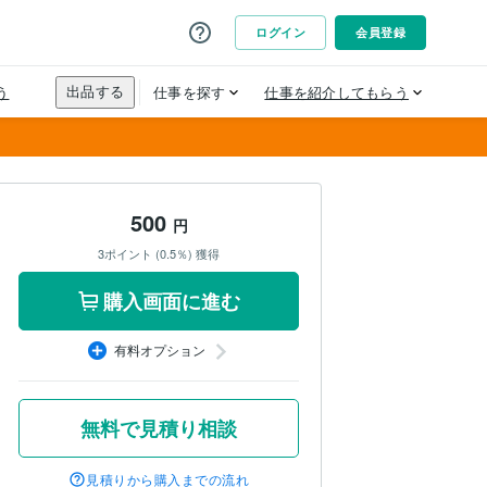
500
円
3ポイント (0.5％) 獲得
購入画面に進む
有料オプション
無料で見積り相談
見積りから購入までの流れ