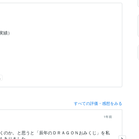
（実績）
他
すべての評価・感想をみる
1年前
くのか。と思うと「辰年のＤＲＡＧＯＮおみくじ」を私
初
もありました。
と