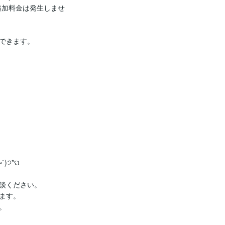
追加料金は発生しませ
できます。

੭*ଘ

談ください。

す。


