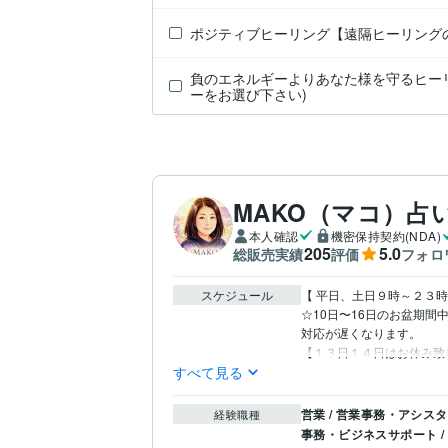
ポジティブヒーリング【遠隔ヒーリング
負のエネルギーよりあなた様を守るヒーリ
ーをお選び下さい)
MAKO（マコ）占
本人確認
機密保持契約(NDA)
205
5.0
総販売実績
評価
フォロ
スケジュール
【 平日、土日９時～２３時
☆10日〜16日のお盆期間中
対応が遅くなります。

【１３日１４日はお休み致
すべて見る
営業 / 営業事務・アシス
経験職種
事務・ビジネスサポート /