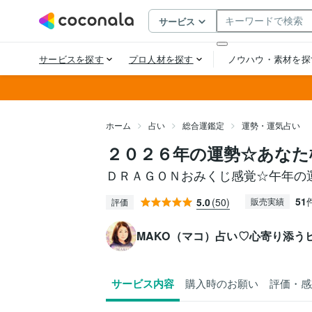
ホーム
占い
総合運鑑定
運勢・運気占い
２０２６年の運勢☆あなた
ＤＲＡＧＯＮおみくじ感覚☆午年の
51
5.0
(50)
販売実績
評価
MAKO（マコ）占い♡心寄り添う
サービス内容
購入時のお願い
評価・感