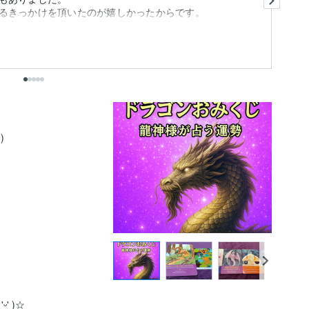
るきっかけを頂いたのが嬉しかったからです。
自
...
も
出


 )☆
