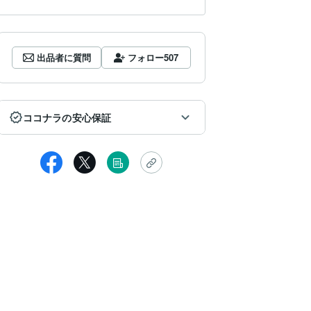
出品者に質問
フォロー
507
ココナラの安心保証
女性
めて依頼させていただきました。
ても丁寧で分かりやすいご鑑定、素敵なカードの添付をしていただき