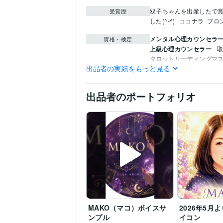
双子ちゃんを出産したで
受賞歴
した(^-^)
ココナラ  ブ
メンタル心理カウンセラ
資格・検定
上級心理カウンセラー
取
タロットリーディングマ
出品者の実績をもっと見る
実母の鬱病、パニック障害
その他ツール
エネルギーワーク【２０２
出品者のポートフォリオ
悩み相談・カウンセリン
得意分野
カウンセリング
子育て
占い
タロット・オラク
オラクルカード
恋愛占い
MAKO（マコ）ボイスサ
2026年5月
ンプル
イコン