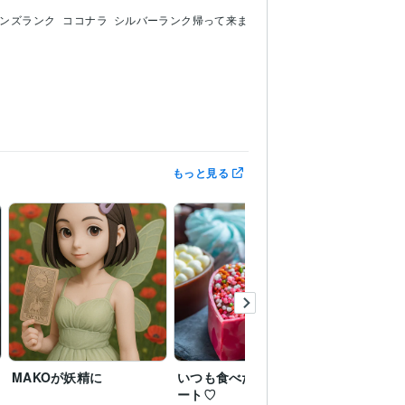
ンズランク
ココナラ  シルバーランク帰って来ま
タロットカード【２０２２．8月】:3年
もっと見る
登校・子育てのお悩み相談
カード
インナーチャイルド
MAKOが妖精に
いつも食べたいチョコレ
ありがと
ート♡
た。感謝を