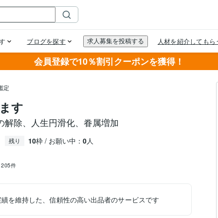
会員登録で10％割引クーポンを獲得！
鑑定
ます
の解除、人生円滑化、眷属増加
10
枠 / お願い中：
0
人
残り
：
205件
実績を維持した、信頼性の高い出品者のサービスです