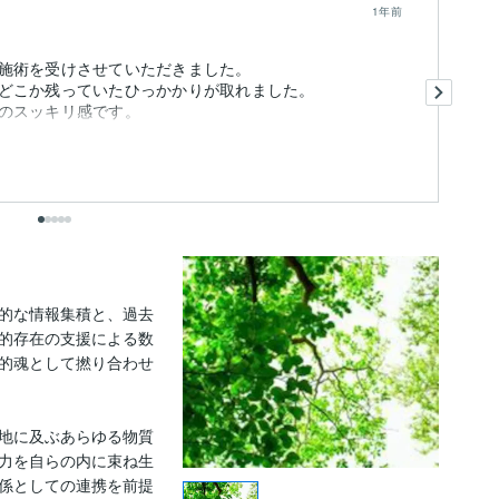
1年前
施術を受けさせていただきました。
他
どこか残っていたひっかかりが取れました。
のスッキリ感です。
セ
も
的な情報集積と、過去
的存在の支援による数
的魂として撚り合わせ
地に及ぶあらゆる物質
力を自らの内に束ね生
係としての連携を前提