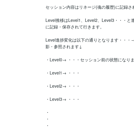
セッション内容はリネージ(魂の履歴)に記録され
Level推移はLevel1、Level2、Level3
に記録・保存されて行きます。

Level進捗変化は以下の通りとなります・・・
影・参照されます↓

・Level0→ ・・・セッション前の状態になりま
・Level1→ ・・・

・Level2→ ・・・

・Level3→ ・・・

・

・

・
