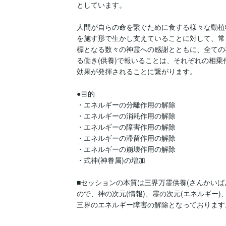
としています。

人間が自らの命を繋ぐために食する様々な動植
を施す形で生かし支えていることに対して、常
標となる数々の神霊への感謝とともに、全ての
る働き(供養)で報いることは、それぞれの相乗
効果が発揮されることに繋がります。

●目的

・エネルギーの分離作用の解除

・エネルギーの消耗作用の解除

・エネルギーの障害作用の解除

・エネルギーの滞留作用の解除

・エネルギーの崩壊作用の解除

・式神(神眷属)の増加

■セッションの本質は三界万霊供養(さんかいば
ので、神の次元(情報)、霊の次元(エネルギー)
三界のエネルギー障害の解除となっております。