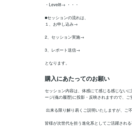
・Level8→ ・・・

■セッションの流れは、

１、お申し込み→

2、セッション実施→

3、レポート送信→

となります。
購入にあたってのお願い
セッション内容は、体感にて感じる感じないに
ージ(魂の履歴)に投影・反映されますので、ご
 出来る限り解り易くご説明いたしますが、ご不明な用語等がございましたら、お気軽にご質問ください。  

皆様が次世代を担う進化系としてご活躍される事