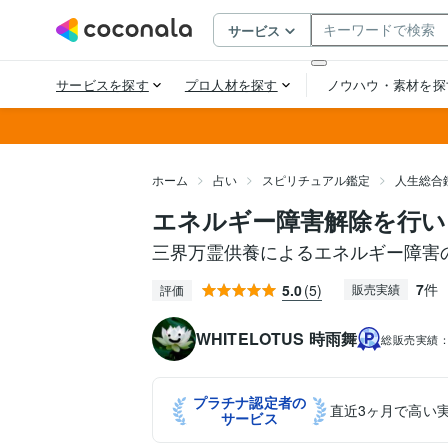
ホーム
占い
スピリチュアル鑑定
人生総合
エネルギー障害解除を行い
三界万霊供養によるエネルギー障害
7
件
5.0
(5)
販売実績
評価
WHITELOTUS 時雨舞
総販売実績
プラチナ認定者の
直近3ヶ月で高い
サービス