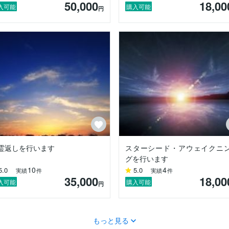
50,000
18,00
報やエネルギーを受け取り自然に扱っていました。

入可能
購入可能
円
っているだけ(未覚醒、未活性)なのです。

世とあの世の関係と同様で、バランスが大切です。

ることで、陰陽術を操る人を陰陽師と呼んでいます。

実践し、みなさまの霊的進化及び高次元への意識のシフトをサポートす
霊返しを行います
スターシード・アウェイクニ
グを行います
10
4
5.0
5.0
実績
件
実績
件
35,000
18,00
入可能
購入可能
円
もっと見る