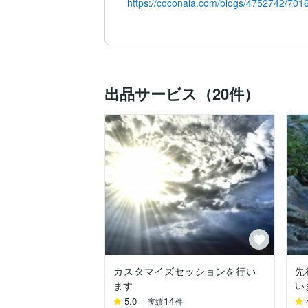
https://coconala.com/blogs/4752742/701
https://coconala.com/blogs/4752742/575
https://coconala.com/blogs/4752742/596
出品サービス（20件）
--------------------------------------------

私達の存在するこの世界は神(高次情報)
ある人は五感で感じられない物を信じにく
この違いは何なのか？…それは識力の違い
存在しないと思えばそこで思考は止まって
が待っていることでしょう。

肉眼で捉える事の出来る情報はほんの僅か
なぜ人が神のエネルギーを使ったり、遠
組まれているからなのです。

「個はあらゆる個・情報・エネルギーと高
カスタマイズセッションを行い
先
これを感覚として捉えられるようになると
ます
い
14
5.0
実績
件
今よりも物質が溢れていなかった時代の人