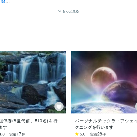
634
もっと見る
852
562
により巧妙にプログラミングされたシステム上に成り立っています。

い、またある人にとっては五感以外の感覚が当たり前であったりと様々
です。

しまいます。しかし、意(頭)をフラットにし、精神(識)にて全てを受
で、全ての情報に触れるには正に意識の高次へのシフトが必要なのです
隔で霊視やヒーリングができるのか？それは予め神によりこういった事
次元で繋がっている。そして個は全て、全ては個の中に…」

祖供養(8世代前、510名)を行
パーソナルチャクラ・アウェ
、あらゆるエネルギーワークが可能となります。

ます
クニングを行います
17
28
4.8
5.0
実績
件
実績
件
達は我々現代人よりも感覚に頼って生きていました。
