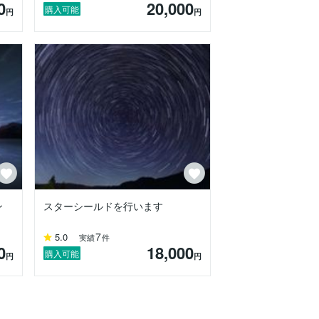
0
20,000
購入可能
円
円
るアドバイザーとしてセッション提供を行
ン
スターシールドを行います
7
5.0
実績
件
0
18,000
購入可能
円
円