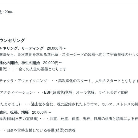
数
:
20年
ウンセリング
ャネリング、リーディング
20,000円〜
解決から、高次進化を求める進化系・スターシードの皆様へ向けて宇宙規模のセッ
進化の開始、神生の開始
20,000円〜
8世代)・・・全ての人生の基盤となります

チャクラ・アウェイクニング・・・高次進化のスタート、人生のスタートとなります
Aアクティベーション・・・ESP(超感覚)覚醒、オーラ覚醒、ライトボディ覚醒

みたまがえし)・・・過去世を含む、魂に記録されたトラウマ、カルマ、ストレスの
純化、拡張、増幅
20,000円〜
障害解除(三界万霊供養)・・・邪霊、死霊、祖霊、鬼神、餓鬼の供養と鎮魂による神
・・自身を常時支援している眷属(精霊)の供養
