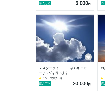
5,000
そのなかで神霊、天使、精霊と繋がり、情
購入可能
購
円
現代人である我々はその方法を忘れてしま
世界の理として陰と陽が挙げられます。

これはプラスとマイナス、月と太陽、この
陰陽術とはこのバランスを術によって整え
誰でも高次元とコネクションできる事を
っております。
マスターライト・エネルギーヒ
御
ーリングを行います
43
5.0
実績
件
20,000
購入可能
購
円