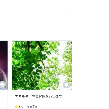
です。

け入れようとすれば無限の情報とエネルギー
。

が可能なように世界の理としてシステムが
イ
エネルギー障害解除を行います
7
5.0
実績
件