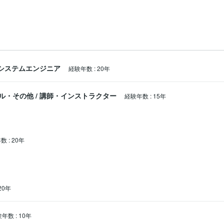
システムエンジニア
経験年数
:
20年
ル・その他
/
講師・インストラクター
経験年数
:
15年
年数
:
20年
20年
験年数
:
10年