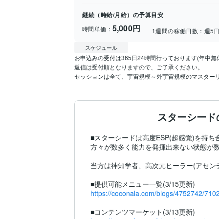
継続（時給/月給）の予算目安
5,000円
時間単価：
1週間の稼働日数：
週5
スケジュール
お申込みの受付は365日24時間行っております(年中無休
返信は受付順となりますので、ご了承ください。

セッションは全て、宇宙規模～外宇宙規模のマスター
スターシード
■スターシードは高度ESP(超感覚)を
方々が数多く能力を発揮出来ない状態が数
当方は神知学者、高次元ヒーラー(アセン
https://coconala.com/blogs/4752742/710