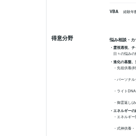
VBA
経験年
得意分野
悩み相談・カ
・霊視透視、チ
日々の悩みの
・進化の基盤、
・先祖供養(
・パーソナル
・ライトDN
・御霊返し(
・エネルギーの
・エネルギー
・式神供養・