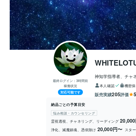
WHITELOT
神知学指導者、チャ
最終ログイン：
3時間前
本人確認
機密保
稼働状況
対応可能です
205
5
販売実績
評価
納品ごとの予算目安
悩み相談・カウンセリング
20,00
霊視透視、チャネリング、リーディング
20,000円〜
浄化、滅魔鎮魂、憑依除け
スター