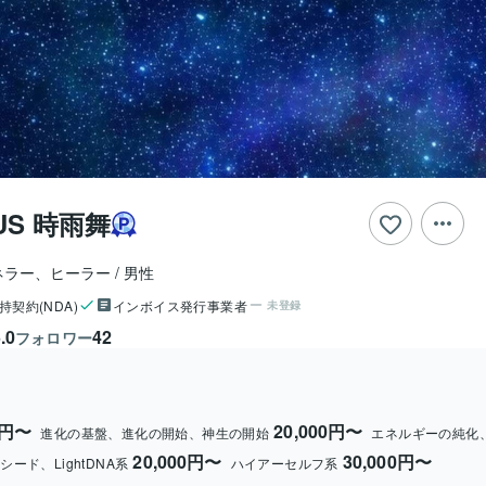
US 時雨舞
ネラー、ヒーラー
男性
持契約(NDA)
インボイス発行事業者
未登録
.0
42
フォロワー
0円〜
20,000円〜
進化の基盤、進化の開始、神生の開始
エネルギーの純化
20,000円〜
30,000円〜
シード、LightDNA系
ハイアーセルフ系