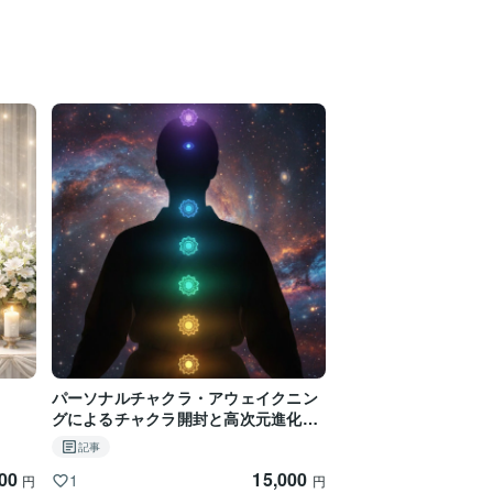
パーソナルチャクラ・アウェイクニン
グによるチャクラ開封と高次元進化励
起
記事
000
15,000
1
円
円