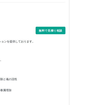
無料で見積り相談
ションを提供しております。


解除と魂の活性
眷属増加
