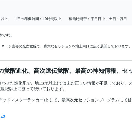
日以上
1日の稼働時間：
10時間以上
稼働時間帯：
平日日中、土日・祝日
です)。

リネージ直導の光次覚醒で、膨大なセッションを地上向けに広く展開しております。
の覚醒進化、高次遺伝覚醒、最高の神知情報、セ
持ち合わせた進化系で、地上(地球上)では未だ正しい情報が不足しており
世紀以上に渡って続いております。

デッドマスターランカー)として、最高次元セッションプログラムにて皆
243