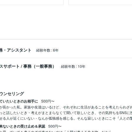
った方

務・アシスタント
経験年数
:
6年
スサポート
/
事務（一般事務）
経験年数
:
10年
ウンセリング
ていたいときのお相手に
500円〜
が長かった私。家族や友達はいるけど、それぞれに生活があることを考えたらわざ
っと話したいとき・考えがまとまらなくて聞いて欲しいとき、その気持ちをSNSに
せる人が近くにいない・なんか孤独感を感じる。そんな寂しいときにこそ『人との
来ないときの受け止め＆承認
500円〜
と思っていても考えすぎて進めないのは「人間が考える生き物」だから。
