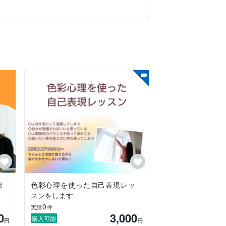
次の直観力やヒーリング力を受け取りなが
.✦ ݁˖

相
色彩心理を使った自己表現レッ
スンをします
0
実績
件
0
3,000
購入可能
円
円