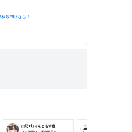
投稿数制限なし！
由紀⭐灯りをともす癒...
KIKKI desi...
光の陰陽師♡運命開花ヒーラー
広告デザイナー・ディレ