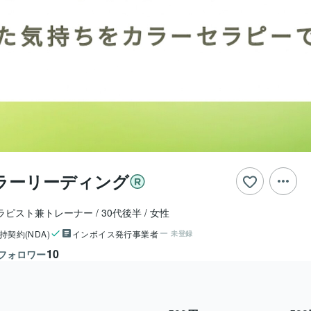
ラーリーディング
ラピスト兼トレーナー
30代後半
女性
持契約(NDA)
インボイス発行事業者
未登録
10
フォロワー