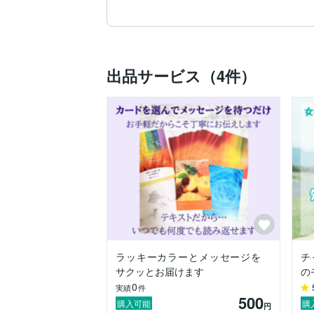
また、反対にお疲れ気味で「活力が欲しい
選んだ色を通して、深層心理で求めている
カラーって奥深くて面白いですよね！！！
出品サービス（4件）
ココナラではこれまでに学んだカラーを
らカラーリーディングをさせていただきま
迷いのある方、背中を押して欲しい方へカラ
.✦ ݁˖– – – – – – – – – – – 

ひろみの紹介

会社員をしながら現役カラーセラピストと
イベントでの対面リーディングを主に100
働きながらの活動ですので時間の大切さは
気軽にできるサービスを中心に、丁寧さを
子供のころからカラフルなものが好きで

見るだけでワクワクしたり癒される気持ち
いろんな人と共有したいと思い、カラーセ
ラッキーカラーとメッセージを
チ
サクッとお届けます
の
.✦ ݁˖– – – – – – – – – – – 

0
実績
件
500
カラフルなものが好きな方

購入可能
購
円