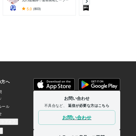
5.0
(803)
5.0
(2074)