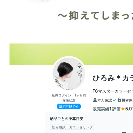
ひろみ＊カ
TCマスターカラーセ
最終ログイン：
1ヶ月前
本人確認
機密保
稼働状況
対応可能です
1
5.0
販売実績
評価
納品ごとの予算目安
悩み相談・カウンセリング