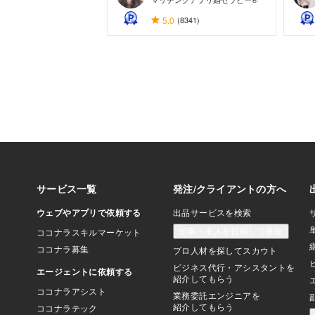
5.0
(8341)