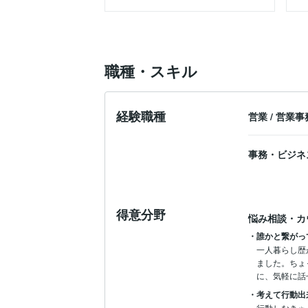
色の意味についてもっと聞いてみたいと思
職種・スキル
経験職種
営業
/
営業事
事務・ビジネ
得意分野
悩み相談・カ
・誰かと繋がっ
一人暮らし歴
ました。ちょ
に、気軽に話
・考えて行動出
行動しなきゃ