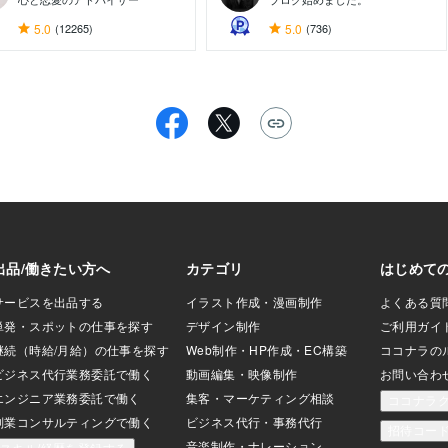
5.0
(12265)
5.0
(736)