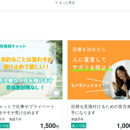
もっと見る
」と思う気持ちなど…

ものが分かります。



用いた自己表現や色の意味をベースに、オラクルカードを併用して、高
す。

ーメッセージをお届けし、モヤモヤを晴らすお手伝いができれば嬉しいです
して3年前から活動し、

名近く対応させていただきました！

身に染みています。

ご提供いたします。

を知りたい、

ラピストとなりました。

ャットで仕事やプライベート
目標を意識付けるための宣言
モヤモヤ受け止めます
手になります
1
0
5.0
実績
件
実績
件
1,500
1,00
入可能
購入可能
円