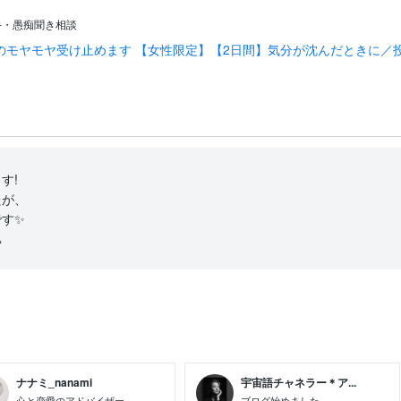
手・愚痴聞き相談
のモヤモヤ受け止めます 【女性限定】【2日間】気分が沈んだときに／
!

が、

す✨


ナナミ_nanami
宇宙語チャネラー＊ア...
心と恋愛のアドバイザー
ブログ始めました。