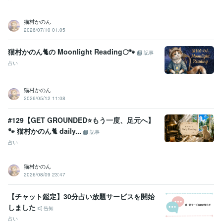
猫村かのん
2026/07/10 01:05
猫村かのん🐈の Moonlight Reading🌕🐾
記事
占い
猫村かのん
2026/05/12 11:08
#129【GET GROUNDED⭐️もう一度、足元へ】
🐾 猫村かのん🐈 daily...
記事
占い
猫村かのん
2026/08/09 23:47
【チャット鑑定】30分占い放題サービスを開始
しました
告知
占い