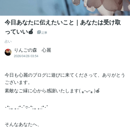
今日あなたに伝えたいこと｜あなたは受け取
っていい🍎
記事
占い
りんごの森 心麗
2026/04/26 03:54
今日も心麗のブログに遊びに来てくださって、ありがとう
ございます。
素敵なご縁に心から感謝いたします( ⁎ᵕᴗᵕ⁎ )🍎
･*:.｡ ｡.:*･ﾟ♡･*:.｡ ｡.:*･ﾟ
そんなあなたへ、