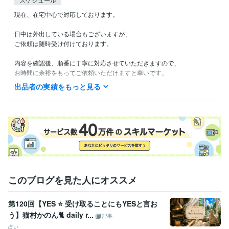
現在、在宅中心で対応しております。

日中は外出している場合もございますが、

ご依頼は随時受け付けております。

内容を確認後、順番に丁寧に対応させていただきますので、

お時間に余裕をもってご依頼いただけますと幸いです。

出品者の実績をもっと見る
基本的に24時間以内にご返信いたします。

深夜や早朝はお返事が遅れる場合がございますが、ご了承ください。
資格・検定
認定レイキヒーラー
取得年 : 2021年
得意分野
占い
チャネリング／カード／ヒーリング
占い スピリチュアル
このブログを見た人にオススメ
第120回【YES ⭐️ 受け取ることにもYESと言お
う】猫村かのん🐈 daily r...
記事
占い