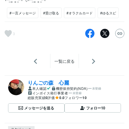
･*:.｡ ｡.:*･ﾟ♡･*:.｡ ｡.:*･ﾟ
#一言メッセージ
#受け取る
#オラクルカード
#ゆるスピ
3
一覧に戻る
りんごの森 心麗
本人確認
機密保持契約(NDA)
未登録
インボイス発行事業者
未登録
総販売実績
0
評価
0.0
フォロワー
10
メッセージを送る
フォロー
10
スケジュール