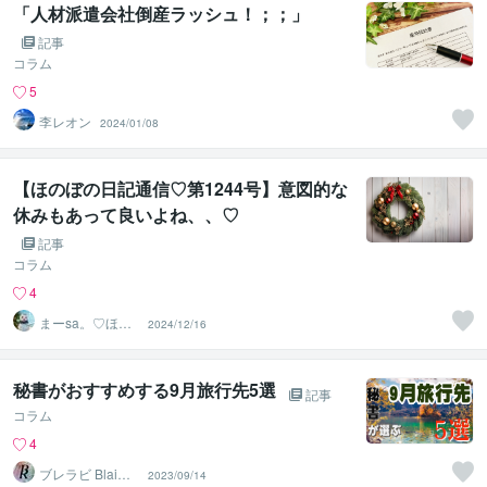
「人材派遣会社倒産ラッシュ！；；」
記事
コラム
5
李レオン
2024/01/08
【ほのぼの日記通信♡第1244号】意図的な
休みもあって良いよね、、♡
記事
コラム
4
まーsa。♡ほの
2024/12/16
ぼのブログ毎日
配信♡
秘書がおすすめする9月旅行先5選
記事
コラム
4
ブレラビ BlaiRa
2023/09/14
by