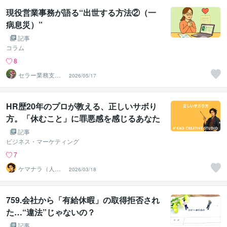
現役営業事務が語る“出世する方法②（一
病息災）”
記事
コラム
8
セラー業務支援
2026/05/17
室
HR歴20年のプロが教える、正しいサボり
方。「休むこと」に罪悪感を感じるあなた
へ。
記事
ビジネス・マーケティング
7
ケマナラ（人
2026/03/18
事・採用コンサ
ルタント）
759.会社から「有給休暇」の取得拒否され
た…“違法”じゃないの？
記事