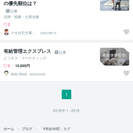
の優先順位は？
記事
法律・税務・士業全般
2
マオ社労士事務
2020/08/10
所
有給管理エクスプレス
記事
ビジネス・マーケティング
0
10,000円
Aoki Shoji
2023/04/25
1
23
件中
1 - 23
件
ホーム
ブログ
「#有給休暇」タグ