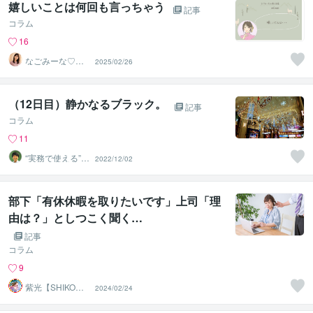
嬉しいことは何回も言っちゃう
記事
コラム
16
なごみーな♡癒
2025/02/26
し系心のサポー
ター
（12日目）静かなるブラック。
記事
コラム
11
“実務で使える”改
2022/12/02
善パートナー／
かめきち
部下「有休休暇を取りたいです」上司「理
由は？」としつこく聞く…
記事
コラム
9
紫光【SHIKO】
2024/02/24
遠隔透視鑑定士