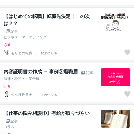
【はじめての転職】転職先決定！ の次
は？？
記事
ビジネス・マーケティング
6
モリタの転職支
2023/01/19
援
内容証明書の作成 － 事例②退職届
記事
法律・税務・士業全般
6
ベル行政書士事
2022/06/15
務所＠鹿のいる
県の代書屋
【仕事の悩み相談①】有給が取りづらい
記事
コラム