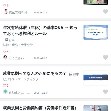
3
虎紫志織＠同じ
2025/04/21
目線の『駆け込
み寺』
年次有給休暇（年休）の基本Q&A ～ 知っ
ておくべき権利とルール
記事
法律・税務・士業全般
2
とくほみわ 人
2025/02/07
事歴20年以上の
社労士
就業規則ってなんのためにあるの？
記事
ビジネス・マーケティング
2
自動化さん 人
2020/12/29
事サポート
就業規則と労働契約書（労働条件通知書）