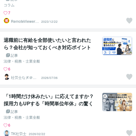
コラム
7
RemoteViewer導
2023/12/22
与✅
退職前に有給を全部使いたいと言われた
ら？会社が知っておくべき対応ポイント
記事
法律・税務・士業全般
6
社労士なぎ＠中
2026/07/06
小企業の労務
「1時間だけ休みたい」に応えてますか？
採用力もUPする「時間単位年休」の驚く
べきメリットと導入法
記事
法律・税務・士業全般
6
TK社労士
2026/02/22