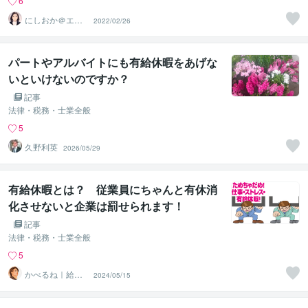
6
にしおか＠エン
2022/02/26
パワメントカウ
ンセラー
パートやアルバイトにも有給休暇をあげな
いといけないのですか？
記事
法律・税務・士業全般
5
久野利英
2026/05/29
有給休暇とは？ 従業員にちゃんと有休消
化させないと企業は罰せられます！
記事
法律・税務・士業全般
5
かべるね｜給与
2024/05/15
計算代行（相談
可・安心）