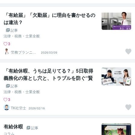
「有給届」「欠勤届」に理由を書かせるの
は違法？
記事
法律・税務・士業全般
3
労務プランニン
2026/03/09
グ オフィスINO
UE
「有給休暇、うちは足りてる？」5日取得
義務化の落とし穴と、トラブルを防ぐ“賢
い”ルール作り
記事
法律・税務・士業全般
3
TK社労士
2026/02/16
有給休暇
記事
コラム