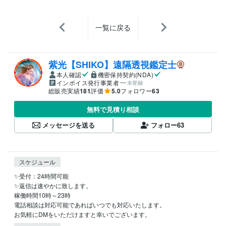
一覧に戻る
紫光【SHIKO】遠隔透視鑑定士
本人確認
機密保持契約(NDA)
インボイス発行事業者
未登録
総販売実績
181
評価
5.0
フォロワー
63
無料で見積り相談
メッセージを送る
フォロー
63
スケジュール
✨受付：24時間可能

✨返信は速やかに致します。

稼働時間10時～23時

電話相談は対応可能であればいつでも対応いたします。
