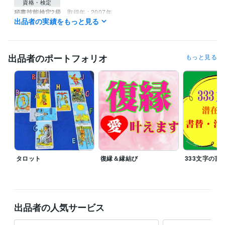
資格・検定
秘書技能検定2級
取得年 : 2007年
出品者の実績をもっと見る
得意分野
占い
遠隔透視
統計学による鑑定
恋愛 結婚 相性
性格
人生
メンタルヘルス
悩み相談
復縁
出品者のポートフォリオ
もっと見る
不倫
タロット
復縁＆縁結び
333文字の言
出品者の人気サービス