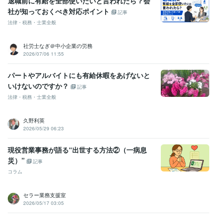
退職前に有給を全部使いたいと言われたら？会
社が知っておくべき対応ポイント
記事
法律・税務・士業全般
社労士なぎ＠中小企業の労務
2026/07/06 11:55
パートやアルバイトにも有給休暇をあげないと
いけないのですか？
記事
法律・税務・士業全般
久野利英
2026/05/29 06:23
現役営業事務が語る“出世する方法②（一病息
災）”
記事
コラム
セラー業務支援室
2026/05/17 03:05