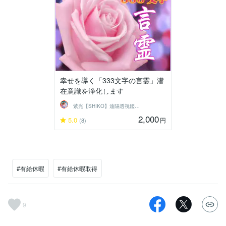
幸せを導く「333文字の言霊」潜
在意識を浄化します
紫光【SHIKO】遠隔透視鑑定士
2,000
5.0
円
(8)
#有給休暇
#有給休暇取得
9