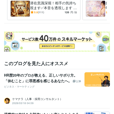
潜在意識深堀！相手の気持ち
自己
視ます✅本音を透視します ✅
年間
復縁・恋愛・不倫・片思い・
愛、
5.0
(111)
120
円
/分
5.0
両想い✅相手の心を遠隔透視
りま
このブログを見た人にオススメ
HR歴20年のプロが教える、正しいサボり方。
「休むこと」に罪悪感を感じるあなたへ。
記事
ビジネス・マーケティング
ケマナラ（人事・採用コンサルタント）
2026/03/18 04:09