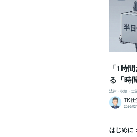
「1時
る「時
法律・税務・士
TK社
2026/02/
はじめに