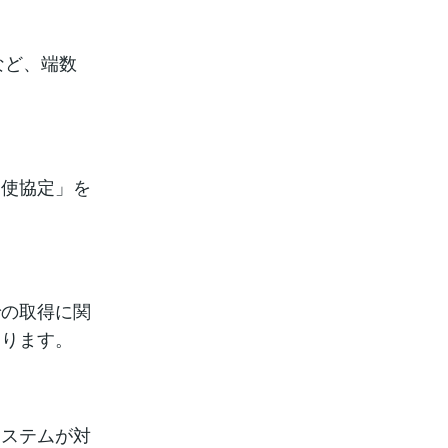
など、端数
労使協定」を
での取得に関
あります。
システムが対