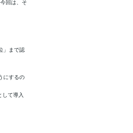
。今回は、そ
位」まで認
うにするの
として導入