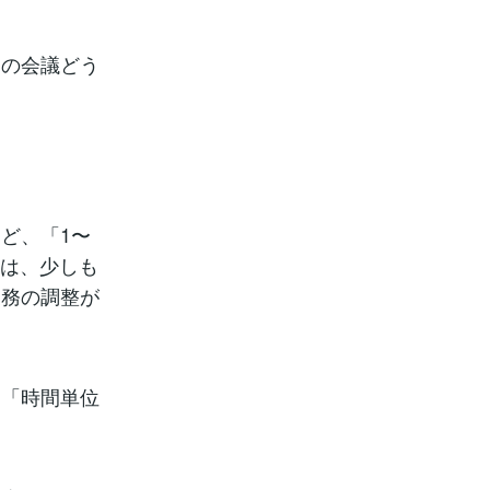
あの会議どう
ど、「1〜
のは、少しも
業務の調整が
、「時間単位