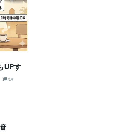
もUPす
記事
本音