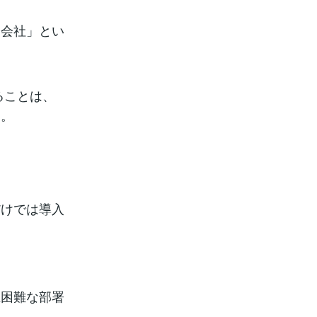
る会社」とい
ることは、
す。
だけでは導入
上困難な部署