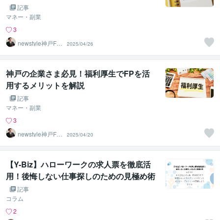
記事
マネー・副業
3
newstyle神戸FP
2025/04/26
相談
神戸の企業さま必見！福利厚生でFPを活
用するメリットを解説
記事
マネー・副業
3
newstyle神戸FP
2025/04/20
相談
【Y-Biz】ハローワークの求人票を徹底活
用！後悔しない仕事探しのための見極め術
記事
コラム
2