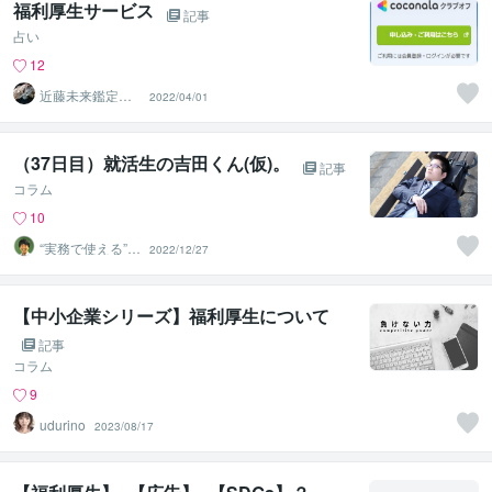
福利厚生サービス
記事
占い
12
近藤未来鑑定
2022/04/01
近藤 光 【移転
済】
（37日目）就活生の吉田くん(仮)。
記事
コラム
10
“実務で使える”改
2022/12/27
善パートナー／
かめきち
【中小企業シリーズ】福利厚生について
記事
コラム
9
udurino
2023/08/17