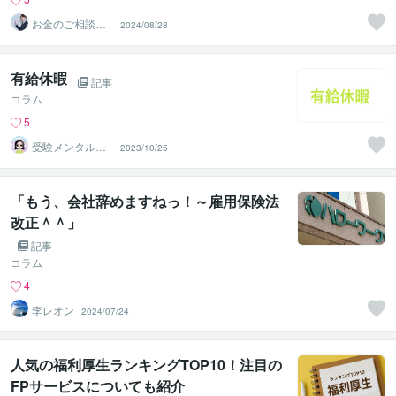
お金のご相談＠F
2024/08/28
P法人PrivateFp
有給休暇
記事
コラム
5
受験メンタルト
2023/10/25
レーナー イロ
ハル
「もう、会社辞めますねっ！～雇用保険法
改正＾＾」
記事
コラム
4
李レオン
2024/07/24
人気の福利厚生ランキングTOP10！注目の
FPサービスについても紹介