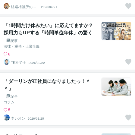
結婚相談所の代
2026/04/21
表カウンセラー
松尾
「1時間だけ休みたい」に応えてますか？
採用力もUPする「時間単位年休」の驚く
べきメリットと導入法
記事
法律・税務・士業全般
6
TK社労士
2026/02/22
「ダーリンが正社員になりましたっ！＾
＾」
記事
コラム
5
李レオン
2026/03/25