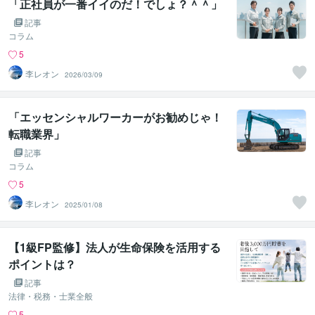
「正社員が一番イイのだ！でしょ？＾＾」
記事
コラム
5
李レオン
2026/03/09
「エッセンシャルワーカーがお勧めじゃ！
転職業界」
記事
コラム
5
李レオン
2025/01/08
【1級FP監修】法人が生命保険を活用する
ポイントは？
記事
法律・税務・士業全般
5