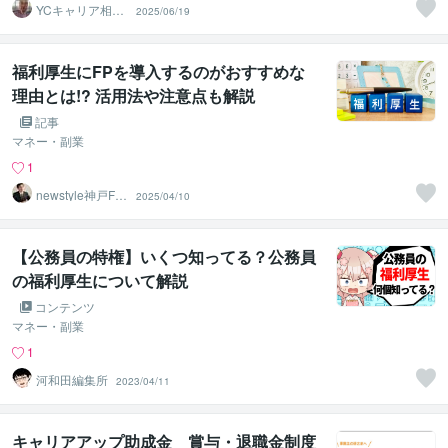
YCキャリア相談
2025/06/19
室
福利厚生にFPを導入するのがおすすめな
理由とは!? 活用法や注意点も解説
記事
マネー・副業
1
newstyle神戸FP
2025/04/10
相談
【公務員の特権】いくつ知ってる？公務員
の福利厚生について解説
コンテンツ
マネー・副業
1
河和田編集所
2023/04/11
キャリアアップ助成金 賞与・退職金制度