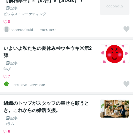
【福利厚生】×【広告】×【SDGs】？
記事
ビジネス・マーケティング
8
soccerdaisukide
2021/10/10
su08
いよいよ私たちの夏休み🌞ウキウキ🌞第2
弾
記事
学び
7
tunmiilove
2022/08/01
組織のトップがスタッフの幸せを願うと
き。これからの婚活支援。
記事
コラム
6