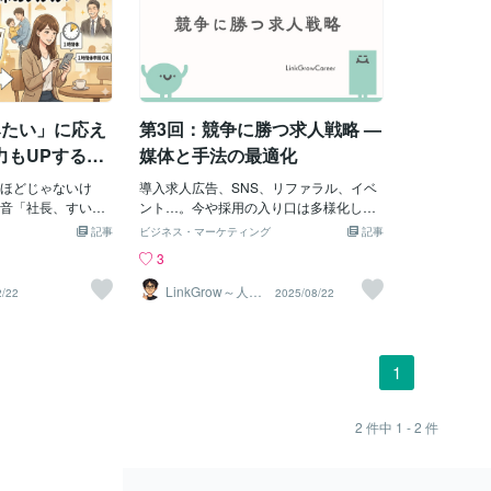
みたい」に応え
第3回：競争に勝つ求人戦略 —
力もUPする
媒体と手法の最適化
」の驚くべき
ほどじゃないけ
導入求人広告、SNS、リファラル、イベ
法
音「社長、すいま
ント…。今や採用の入り口は多様化し、
午前休いただけま
情報は溢れています。ですが「とりあえ
記事
ビジネス・マーケティング
記事
よ。（内心：うー
ず有名な媒体に出す」だけでは、競争に
3
ないのか。あの会
勝つことはできません。効果的な求人戦
」こんなやり取
略とは、「自社のターゲット人材に最も
LinkGrow～人材
2/22
2025/08/22
戦略コンサルタ
んか？従業員にと
届くチャネルを選び、組み合わせる」こ
ント
続き、子供のちょ
と。今回は、その選定基準と最新の活用
1〜2時間あれば済
事例をご紹介します。1. 採用チャネルの
休暇（0.5日分）を
種類と特徴採用チャネルは大きく分けて
1
ったいないと感じ
以下の4タイプに分類できます。求人広告
ても、半日不在に
型（転職サイト・求人検索エンジン）幅
要になります。そ
広く露出できるが競合も多いダイレクト
2
件中
1 - 2
件
を解決し、柔軟な
リクルーティング型（スカウトメール、L
、「時間単位の年
inkedInなど）ピンポイントで狙えるが工
単位年休）」で
数がかかるリファラル型（社員紹介制