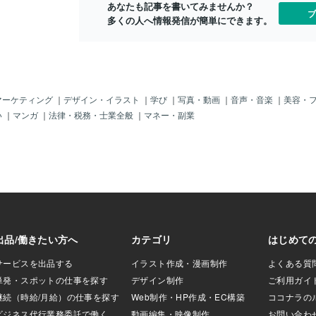
あなたも記事を書いてみませんか？
今、この制度を導
度）定着率が高く、カルチャーフィット
ブ
多くの人へ情報発信が簡単にできます。
います。今回は、
しやすいイベント・コミュニティ型（合
ポイントを分かり
同説明会、業界イベント）面接前に人柄
 時間単位年休制度
や熱意を感じ取れる2. 媒体選定の基準
は「1日単位」が原
（費用対効果）媒体や手法を選ぶ際は、*
「半日単位」まで
*「応募数」だけでなく「採用単価」**で
般的でした。これ
比較します。応募数が多くても、質が低
1時間単位」で有給
ければ選考工数が増え非効率少数応募で
マーケティング
｜
デザイン・イラスト
｜
学び
｜
写真・動画
｜
音声・音楽
｜
美容・
にするのがこの制
も、採用決定率が高ければコストは抑え
い
｜
マンガ
｜
法律・税務・士業全般
｜
マネー・副業
年間5日分＝例えば
られるおすすめは、過去データからチャ
0時間分を上限として
ネルごとの採用単価を算出し、ROIの高
入のメリットは「会
い順に予算配分を行う方法です。3. SNS
管理が面倒になり
×採用の最新事例SNSは求人媒体ではあ
もしれませんが、
りませんが、ブランディングと母集団形
メリットがありま
成に有効です。Twitter（X）：社員の日常
ット】柔軟な生活
や社風を発信し、共感層を集めるInstagr
院に行ってから出
am：オフィス環境やイベント写真で雰囲
1時間早く帰る」と
気を可視化YouTube：社長メッセージや
プライベートとの
社員インタビューで企業理解を促進特にZ
す。有給消化率の
世代向け採用では、エントリー前にSNS
ため、なかなか有給
で企業を調べる行動が当たり前になって
促進につながりま
いま