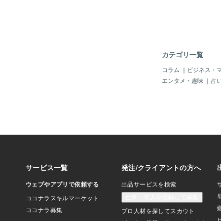
す。働き方改革が進む
入する企業が急増して
そのメリットと導入の
やすく解説します。1.
とは？従来の有給休暇
則で、多くの会社では
カテゴリ一覧
認めているケースが一
をさらに柔軟にし、「
コラム
｜
ビジネス・
休暇を取得できるよう
エンタメ・趣味
｜
占
度です。（※法律上、
1日8時間勤務なら4
導入できます）2. 導
社側」にも大きい！「
そう…」と思われるか
実は会社側にも大きな
す。【従業員側のメリ
対応： 「朝イチで病
社」「子供のお迎えで
いった使い方ができ、
両立がしやすくなりま
向上： 気軽に使える
を取らない社員の消化
す。【会社