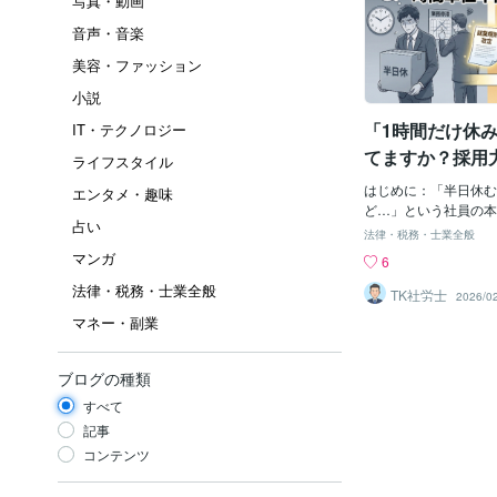
写真・動画
音声・音楽
美容・ファッション
小説
「1時間だけ休
IT・テクノロジー
てますか？採用
ライフスタイル
「時間単位年休
はじめに：「半日休む
エンタメ・趣味
メリットと導入
ど…」という社員の本
占い
せん。来週の火曜日、
法律・税務・士業全般
すか？」「ああ、いい
マンガ
6
ん、午前中まるまる居
法律・税務・士業全般
議どうしようかな…）
TK社労士
2026/0
り、御社でもありませ
マネー・副業
って、通院や銀行の手
っとした用事など、「
む用事」のために半日
ブログの種類
消化するのは、少しも
すべて
るものです。会社とし
なれば業務の調整が必
記事
んな双方の「困った」
コンテンツ
働き方を実現するのが
次有給休暇制度（時間