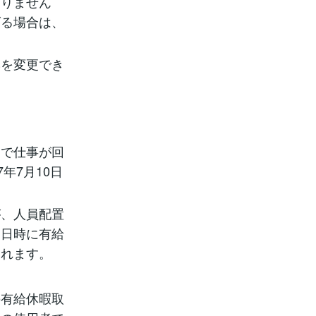
なりません
げる場合は、
季を変更でき
足で仕事が回
年7月10日
が、人員配置
る日時に有給
されます。
の有給休暇取