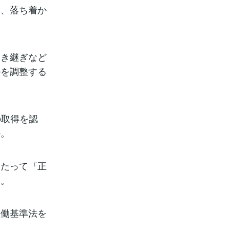
て、落ち着か
引き継ぎなど
ルを調整する
の取得を認
か。
当たって『正
ん。
労働基準法を