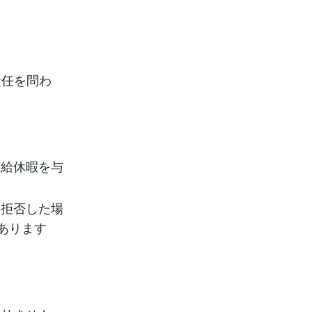
責任を問わ
有給休暇を与
、拒否した場
あります