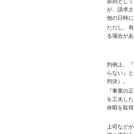
原則として
が、請求さ
他の日時に
ただし、有
る場合があ
判例上、『
らない』と
判決）。
『事業の正
を工夫した
休暇を取得
上司などが