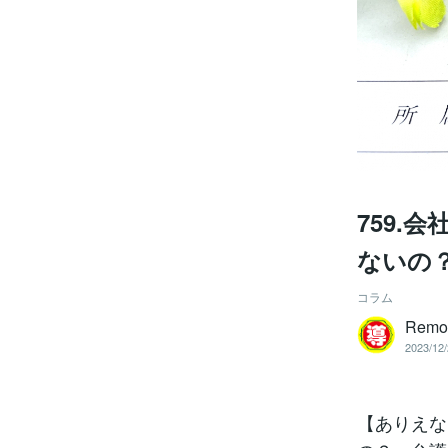
759.
ないの
コラム
Remo
2023/12/
【ありえな