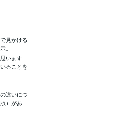
品で見かける
表示。
と思います
でいることを
の違いにつ
出版）があ