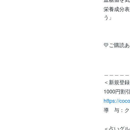
栄養成分表
う」
💛ご購読あ
＿＿＿＿＿
＜新規登録
1000円
https://coc
導 与：ク
＜占いグル