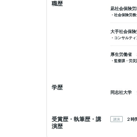
職歴
凪社会保険労
・社会保険労務士 
大手社会保険
・コンサルティン
厚生労働省
・監督課・労災課
学歴
同志社大学
受賞歴・執筆歴・講
２時
講演
演歴