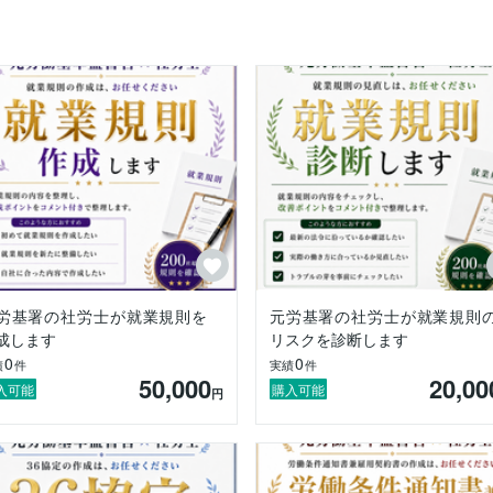
しまった」



」

と思っています。

でも大歓迎です。

言葉で丁寧にご説明しますので、安心してご相談ください。

労基署の社労士が就業規則を
元労基署の社労士が就業規則
成します
リスクを診断します
0
0
績
件
実績
件
50,000
20,00
入可能
購入可能
円