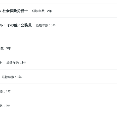
/
社会保険労務士
経験年数
:
2年
ル・その他
/
公務員
経験年数
:
5年
年数
:
3年
ト
経験年数
:
3年
経験年数
:
3年
年数
:
4年
数
:
1年