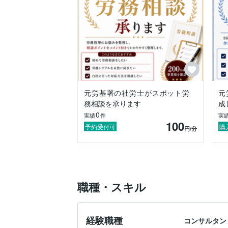
元労基署の社労士がスポット労
元
務相談を承ります
成
0
実績
件
実
100
予約受付可
購
円
/分
職種・スキル
経験職種
コンサルタン