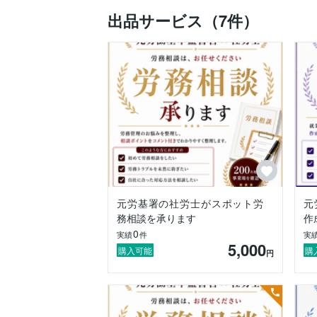
✅労務リスクの簡易診断

出品サービス（7件）
✅労務管理に関するスポット相談

✅労基署対応を見据えた実務アドバイス

「従業員から質問を受けて、答えに迷って
「就業規則を一度プロに見てもらいたい」
「従業員が働きやすい環境を作りたい」

「トラブルを未然に防ぐ仕組みを作りたい
そんな時に、気軽に頼れる存在でありたい
まずはスポット相談や書類のチェックから
専門的なことも、できるだけわかりやすい
よろしくお願いいたします。

元労基署の社労士がスポット労
元
【香川県社会保険労務士会　371718】
務相談を承ります
作
0
実績
件
実
5,000
購入可能
購
円