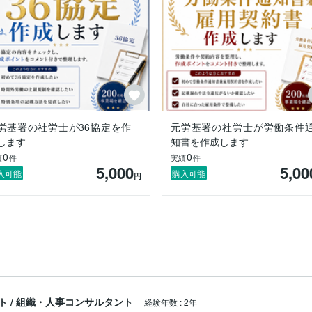
労基署の社労士が36協定を作
元労基署の社労士が労働条件
します
知書を作成します
0
0
績
件
実績
件
5,000
5,00
入可能
購入可能
円
ト
/
組織・人事コンサルタント
経験年数
:
2年