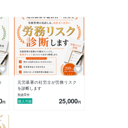
の
元労基署の社労士が労務リスク
を診断します
0
実績
件
0
25,000
購入可能
円
円