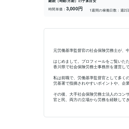
継続（時給/月給）の予算目安
3,000円
時間単価：
1週間の稼働日数：
週2
元労働基準監督官の社会保険労務士が、中
はじめまして。プロフィールをご覧いただ
香川県で社会保険労務士事務所を運営して
私は前職で、労働基準監督官として多くの
労基署で指摘されやすいポイントや、企業
その後、大手社会保険労務士法人のコンサ
官と民、両方の立場から労務を経験してき
現在は、労基署・社労士法人等での約8年
✅就業規則・雇用契約書のチェック

✅36協定など労務書類の作成サポート
