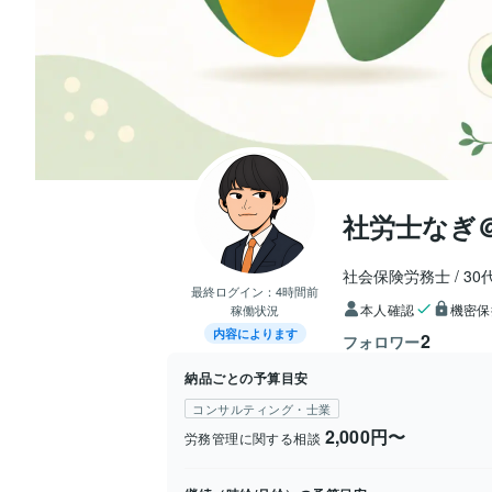
社労士なぎ
社会保険労務士
30
最終ログイン：
4時間前
本人確認
機密保
稼働状況
内容によります
2
フォロワー
納品ごとの予算目安
コンサルティング・士業
2,000円〜
労務管理に関する相談