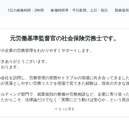
日
1日の稼働時間：
2時間
稼働時間帯：
平日夜間、土日・祝日
勤務場
元労働基準監督官の社会保険労務士です。
小企業の労務管理をわかりやすくサポートします。

きありがとうございます。

おります。

会社を訪問し、労務管理の実態やトラブルの現場に向き合ってきました
が見落としやすい労務リスクを現場で見てきた経験は、現在の大きな強
ルティング部門で、就業規則の整備や労務相談など、企業に寄り添った
たからこそ、法律論だけでなく「実際にどう動けば安心か」という視点
もっと見る
間の実務経験を活かし、以下のようなサポートを行っています。
