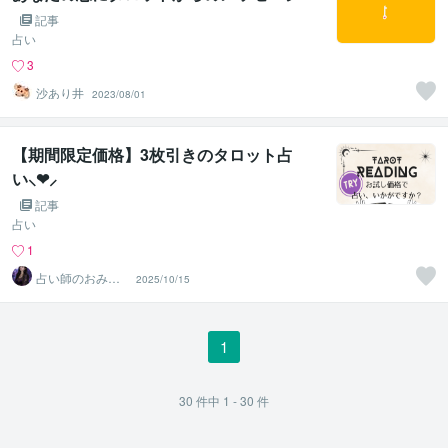
記事
占い
3
沙あり井
2023/08/01
【期間限定価格】3枚引きのタロット占
い⸜❤︎⸝
記事
占い
1
占い師のおみじ
2025/10/15
ゅ
1
30
件中
1 - 30
件