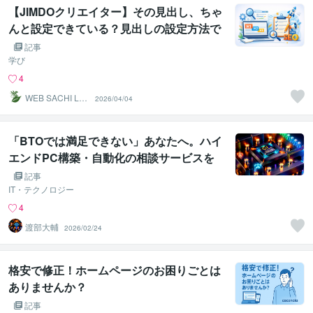
【JIMDOクリエイター】その見出し、ちゃ
んと設定できている？見出しの設定方法で
迷ったときの正しい対処方法
記事
学び
4
WEB SACHI LA
2026/04/04
BO
「BTOでは満足できない」あなたへ。ハイ
エンドPC構築・自動化の相談サービスを
始めました
記事
IT・テクノロジー
4
渡部大輔
2026/02/24
格安で修正！ホームページのお困りごとは
ありませんか？
記事