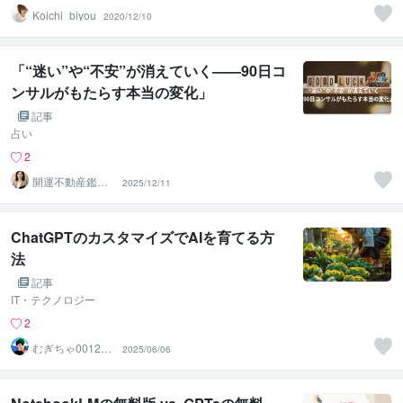
Koichi_biyou
2020/12/10
「“迷い”や“不安”が消えていく——90日コ
ンサルがもたらす本当の変化」
記事
占い
2
開運不動産鑑定
2025/12/11
士 Ayaka
ChatGPTのカスタマイズでAIを育てる方
法
記事
IT・テクノロジー
2
むぎちゃ0012
2025/06/06
作業代行・総合
サポート