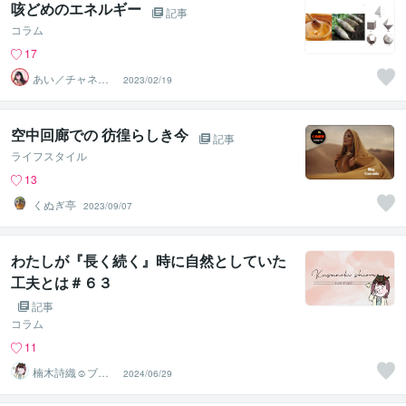
咳どめのエネルギー
記事
コラム
17
あい／チャネリ
2023/02/19
ングアート✨夏S
ALE
空中回廊での 彷徨らしき今
記事
ライフスタイル
13
くぬぎ亭
2023/09/07
わたしが『長く続く』時に自然としていた
工夫とは＃６３
記事
コラム
11
楠木詩織☺︎ブロ
2024/06/29
グ❇︎生活科・家
庭研究部