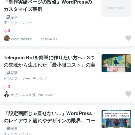
『制作実績ページの改修』WordPressの
カスタマイズ事例
記事
IT・テクノロジー
3
WordPressマス
2026/04/21
ター
Telegram Botを簡単に作りたい方へ：3つ
の失敗から生まれた「最小限コスト」の実
装方法
記事
ビジネス・マーケティング
3
AIビジネス加速
2026/04/03
「設定画面じゃ直せない…」WordPress
のレイアウト崩れやデザインの限界、コー
ドで解決します！
記事
IT・テクノロジー