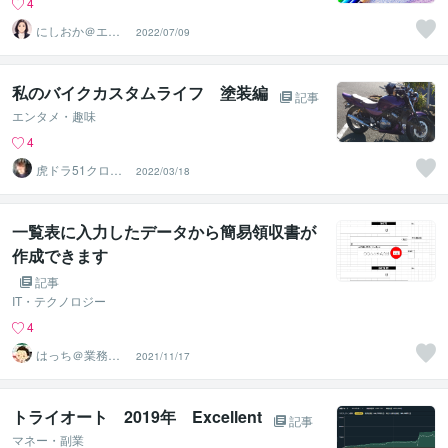
4
にしおか＠エン
2022/07/09
パワメントカウ
ンセラー
私のバイクカスタムライフ 塗装編
記事
エンタメ・趣味
4
虎ドラ51クロハ
2022/03/18
ネ
一覧表に入力したデータから簡易領収書が
作成できます
記事
IT・テクノロジー
4
はっち＠業務効
2021/11/17
率化の便利屋さ
ん
トライオート 2019年 Excellent
記事
マネー・副業