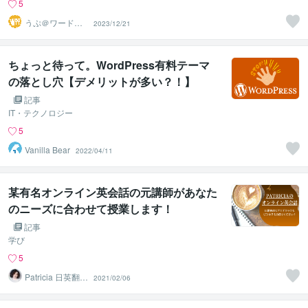
5
うぷ＠ワードプ
2023/12/21
レス・WEB活用
相談
ちょっと待って。WordPress有料テーマ
の落とし穴【デメリットが多い？！】
記事
IT・テクノロジー
5
Vanilla Bear
2022/04/11
某有名オンライン英会話の元講師があなた
のニーズに合わせて授業します！
記事
学び
5
Patricia 日英翻訳
2021/02/06
ライター講師