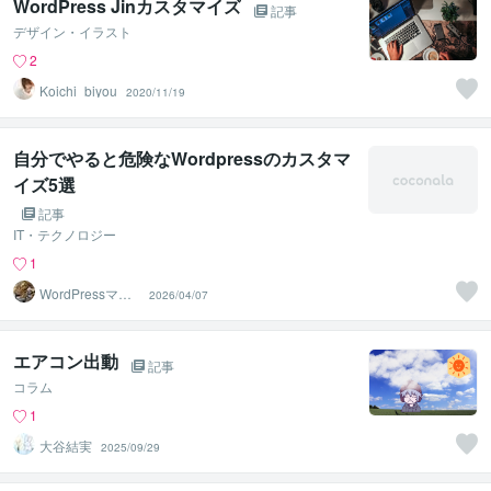
WordPress Jinカスタマイズ
記事
デザイン・イラスト
2
Koichi_biyou
2020/11/19
自分でやると危険なWordpressのカスタマ
イズ5選
記事
IT・テクノロジー
1
WordPressマス
2026/04/07
ター
エアコン出動
記事
コラム
1
大谷結実
2025/09/29