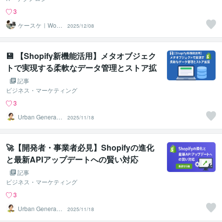
3
ケースケ｜Word
2025/12/08
Press専門
💾 【Shopify新機能活用】メタオブジェク
トで実現する柔軟なデータ管理とストア拡
張
記事
ビジネス・マーケティング
3
Urban Generatio
2025/11/18
nトミー
🚀【開発者・事業者必見】Shopifyの進化
と最新APIアップデートへの賢い対応
記事
ビジネス・マーケティング
3
Urban Generatio
2025/11/18
nトミー