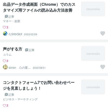
出品データ作成画面（Chrome）でのカス
タマイズ用ファイルの読み込み方法改善
記事
マネー・副業
3
rL9AbGkX
2023/02/28
声がする方
記事
コラム
3
soran 心の重荷
2022/08/31
を下ろせるヒー
リング
コンタクトフォーム7でお問い合わせペー
ジを見直しましょう！
記事
ビジネス・マーケティング
3