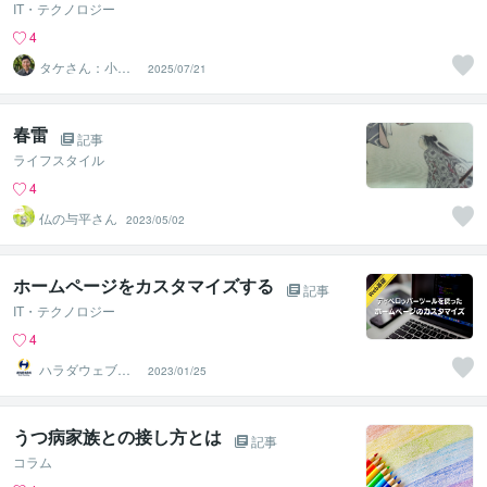
IT・テクノロジー
4
タケさん：小規
2025/07/21
模事業者Web支
援
春雷
記事
ライフスタイル
4
仏の与平さん
2023/05/02
ホームページをカスタマイズする
記事
IT・テクノロジー
4
ハラダウェブプ
2023/01/25
ランニング
うつ病家族との接し方とは
記事
コラム