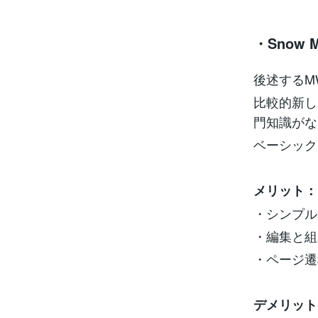
・Snow M
後述するM
比較的新し
門知識がな
ベーシック
メリット：
・シンプル
・編集と組
・ページ遷
デメリット