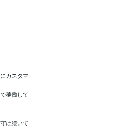
軟にカスタマ
トで稼働して
保守は続いて