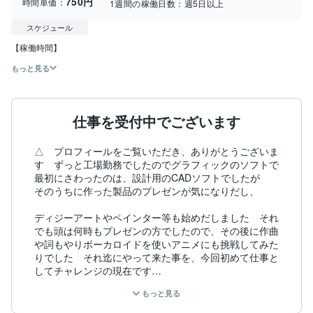
750円
時間単価：
1週間の稼働日数：
週5日以上
スケジュール
もっと見る
仕事を受付中でございます
△　プロフィールをご覧いただき、ありがとうございま
す　ずっと工場勤務でしたのでグラフィックのソフトで
最初にさわったのは、設計用のCADソフトでしたが　
そのうちに作った製品のプレゼンが気になりだし、

ディジーアートやペインター等も始めだしました　それ
でも頭は何時もプレゼンの方でしたので、その後に作曲
や詞もやりボーカロイドを使いアニメにも挑戦してみた
りでした　それ迄にやって来た事を、今回初めて仕事と
してチャレンジの現在です

もっと見る