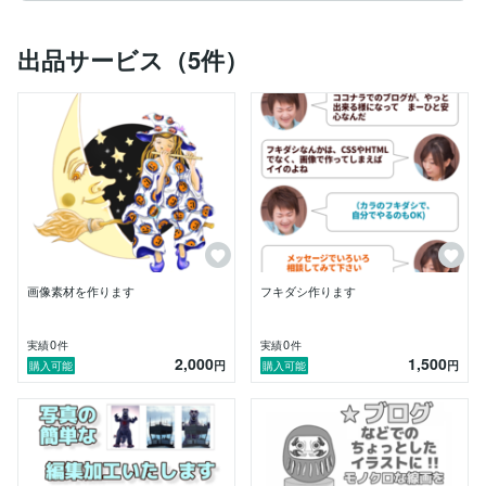
【可能な業務】

出品サービス（5件）
△　絵を描く作業で好きなのは下描きの時なので、モノ
クロ・イラストをメインにさせていただいております
が　かんたんな写真加工や画像の編集等もやっておりま
して　現在は動画なども、試行錯誤する毎日を送ってお
ります

【使用ソフト】

以前はフォトショップ5.5とイラストレーター10とペイ
ンター６での作業で、ウィンドウズ98の頃から粛々と
続けてきました　しかし現在はこれをフリーのGIMPと
画像素材を作ります
フキダシ作ります
インクスケープに変更・・・　イラストはペンタブレッ
トにて、クリップ・スタジオペイント等をやっておりま
す　クリスタは前身のイラスト・スタジオから使用して
0
0
実績
件
実績
件
2,000
1,500
おります　
円
円
購入可能
購入可能