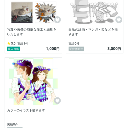
写真や画像の簡単な加工と編集を
白黒の線画・マンガ・図などを描
いたします
きます
5.0
1
0
実績
件
実績
件
1,000
3,000
円
円
購入可能
受付休止中
カラーのイラスト描きます
0
実績
件