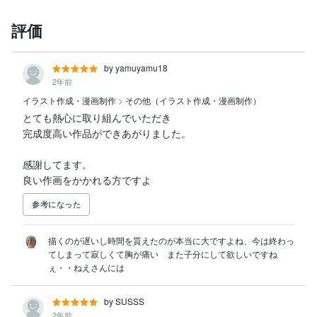
評価
by yamuyamu18
2年前
イラスト作成・漫画制作
>
その他（イラスト作成・漫画制作）
とても熱心に取り組んでいただき

完成度高い作品ができあがりました。

感謝してます。

良い作画をかかれる方ですよ
参考になった
描くのが遅いし時間を貰えたのが本当に大ですよね、今は終わっ
てしまって寂しくて胸が痛い　また子分にして欲しいですね
ぇ・・ねえさんには
by SUSSS
2年前