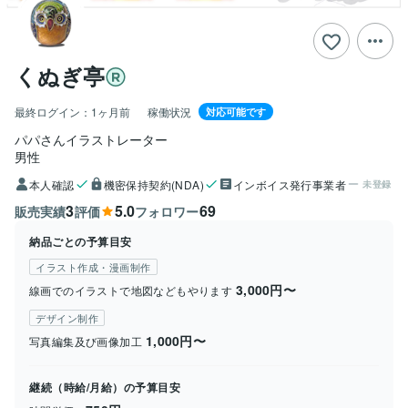
くぬぎ亭
最終ログイン：
1ヶ月前
稼働状況
対応可能です
パパさんイラストレーター
男性
本人確認
機密保持契約(NDA)
インボイス発行事業者
未登録
3
5.0
69
販売実績
評価
フォロワー
納品ごとの予算目安
イラスト作成・漫画制作
3,000円〜
線画でのイラストで地図などもやります
デザイン制作
1,000円〜
写真編集及び画像加工
継続（時給/月給）の予算目安