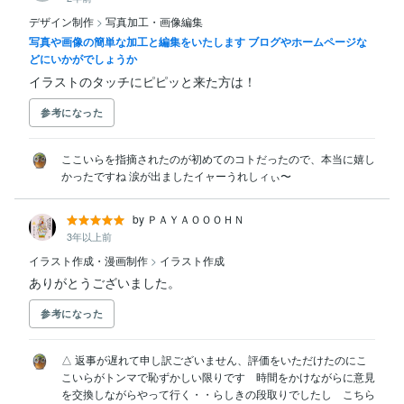
デザイン制作
>
写真加工・画像編集
写真や画像の簡単な加工と編集をいたします ブログやホームページな
どにいかがでしょうか
イラストのタッチにピピッと来た方は！
参考になった
ここいらを指摘されたのが初めてのコトだったので、本当に嬉し
かったですね 涙が出ましたイャーうれしィぃ〜
by ＰＡＹＡＯＯＯＨＮ
3年以上前
イラスト作成・漫画制作
>
イラスト作成
ありがとうございました。
参考になった
△ 返事が遅れて申し訳ございません、評価をいただけたのにこ
こいらがトンマで恥ずかしい限りです　時間をかけながらに意見
を交換しながらやって行く・・らしきの段取りでしたし　こちら