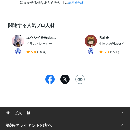
にまかせる様なありがたい手...
続きを読む
関連する人気プロ人材
ユウシイ＠Vtube...
Rei ★
イラストレーター
中国人のVtuberイ
5.0
(1834)
5.0
(1560)