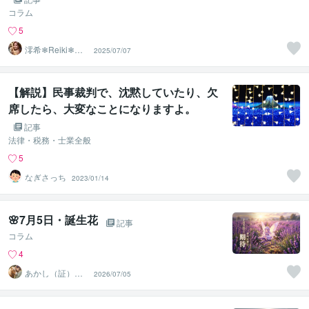
コラム
5
澪希❄Reiki❄寄
2025/07/07
り添い、癒しま
す
【解説】民事裁判で、沈黙していたり、欠
席したら、大変なことになりますよ。
記事
法律・税務・士業全般
5
なぎさっち
2023/01/14
🌸7月5日・誕生花
記事
コラム
4
あかし（証）
2026/07/05
『アニマルコミ
ュニケーター』