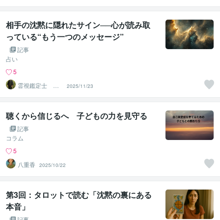
い
相手の沈黙に隠れたサイン──心が読み取
っている“もう一つのメッセージ”
記事
占い
5
霊視鑑定士 神
2025/11/23
凪
聴くから信じるへ 子どもの力を見守る
記事
コラム
5
八重香
2025/10/22
第3回：タロットで読む「沈黙の裏にある
本音」
記事