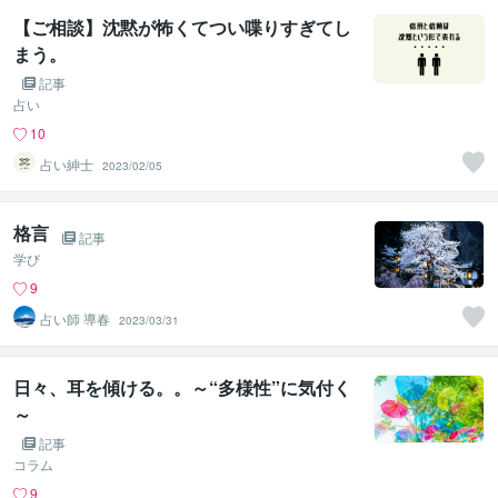
【ご相談】沈黙が怖くてつい喋りすぎてし
まう。
記事
占い
10
占い紳士
2023/02/05
格言
記事
学び
9
占い師 導春
2023/03/31
日々、耳を傾ける。。～“多様性”に気付く
～
記事
コラム
9