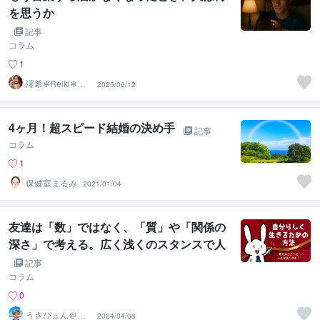
を思うか
記事
コラム
1
澪希❄Reiki❄寄
2025/06/12
り添い、癒しま
す
4ヶ月！超スピード結婚の決め手
記事
コラム
1
保健室まるみ
2021/01/04
友達は「数」ではなく、「質」や「関係の
深さ」で考える。広く浅くのスタンスで人
と接しているかぎり、本音で語り合える仲
記事
間など見つからない！【アラフィフ心理カ
コラム
ウンセラー「うさぴょん」のココナラ電話
0
相談
うさぴょん＠癒
2024/04/08