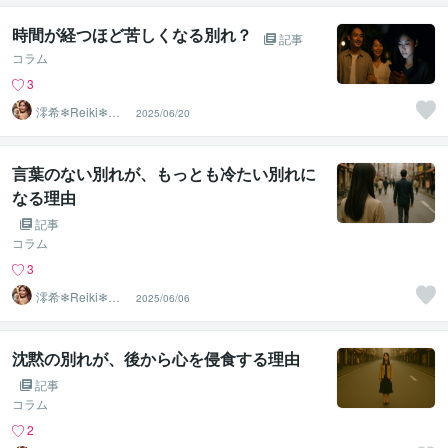
時間が経つほど苦しくなる別れ？
記事
コラム
3
澪希❄Reiki❄寄
2025/06/20
り添い、癒しま
す
言葉のない別れが、もっとも冷たい別れに
なる理由
記事
コラム
3
澪希❄Reiki❄寄
2025/06/06
り添い、癒しま
す
沈黙の別れが、後から心を侵食する理由
記事
コラム
2