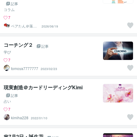
記事
コラム
7
ベアたん＠落書
2026/06/19
きイラストレー
ター
コーチング２
記事
学び
7
tomoya7777777
2023/02/23
現実創造＠カードリーディングKimi
記事
占い
7
kimiha228
2022/01/10
🌸7月2日・誕生花