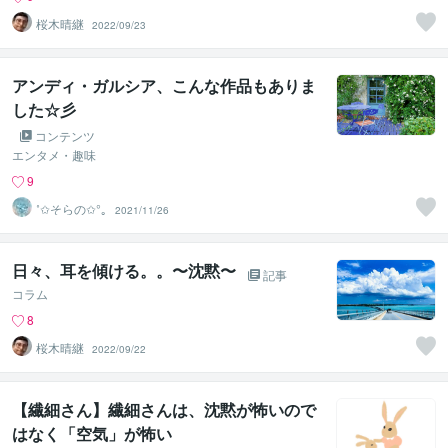
桜木晴継
2022/09/23
アンディ・ガルシア、こんな作品もありま
した☆彡
コンテンツ
エンタメ・趣味
9
˚✩そらの✩°｡
2021/11/26
日々、耳を傾ける。。〜沈黙〜
記事
コラム
8
桜木晴継
2022/09/22
【繊細さん】繊細さんは、沈黙が怖いので
はなく「空気」が怖い