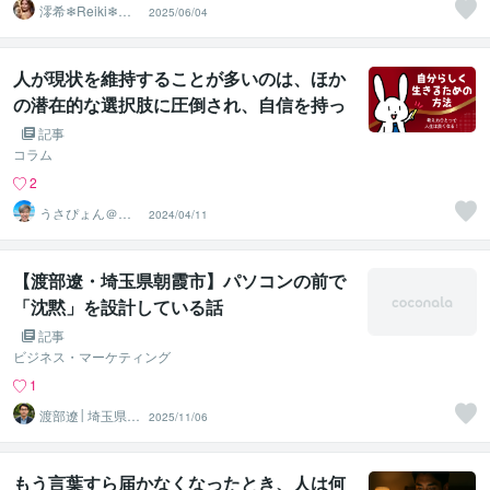
澪希❄Reiki❄寄
2025/06/04
り添い、癒しま
す
人が現状を維持することが多いのは、ほか
の潜在的な選択肢に圧倒され、自信を持っ
て決断するための明確さが欠けているか
記事
ら！【アラフィフ心理カウンセラー「うさ
コラム
ぴょん」のココナラ電話相談
2
うさぴょん＠癒
2024/04/11
し系アラフィフ
心寄り添い人
【渡部遼・埼玉県朝霞市】パソコンの前で
「沈黙」を設計している話
記事
ビジネス・マーケティング
1
渡部遼│埼玉県朝
2025/11/06
霞市のシステム
エンジニア
もう言葉すら届かなくなったとき、人は何