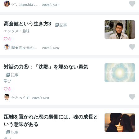
✧°｡ Lianshia ｡°
2026/07/31
✧
高倉健という生き方3
記事
エンタメ・趣味
3
潤★高次元の声
2026/01/26
を届ける宇宙チ
ャネラー
対話の力⑧：「沈黙」を埋めない勇気
記事
学び
3
たろっくす
2025/11/20
距離を置かれた恋の裏側には、魂の成長と
いう意味がある
記事
占い