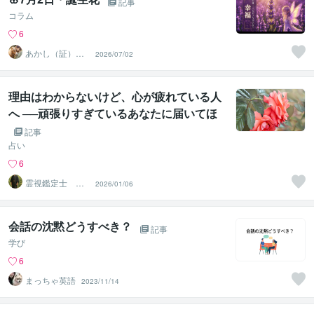
記事
コラム
6
あかし（証）
2026/07/02
『アニマルコミ
ュニケーター』
理由はわからないけど、心が疲れている人
へ ──頑張りすぎているあなたに届いてほ
しい話
記事
占い
6
霊視鑑定士 神
2026/01/06
凪
会話の沈黙どうすべき？
記事
学び
6
まっちゃ英語
2023/11/14