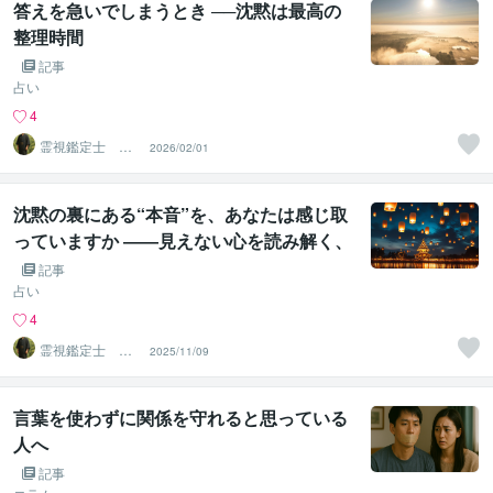
答えを急いでしまうとき ──沈黙は最高の
整理時間
記事
占い
4
霊視鑑定士 神
2026/02/01
凪
沈黙の裏にある“本音”を、あなたは感じ取
っていますか ――見えない心を読み解く、
魂のサイン
記事
占い
4
霊視鑑定士 神
2025/11/09
凪
言葉を使わずに関係を守れると思っている
人へ
記事