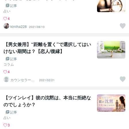
記事
占い
4
kimiha228
2021/08/10
【男女兼用】“距離を置く”で選択してはい
けない期間は？【恋人/復縁】
記事
コラム
4
カウンセラー佐
2021/02/21
藤愛
【ツインレイ】彼の沈黙は、本当に拒絶な
のでしょうか？
記事
占い
3