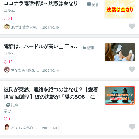
ココナラ電話相談～沈黙は金なり
記事
コラム
21
あずま貴之⭐幸せ
2021/10/30
自分軸の生き方
育成コーチ
電話は、ハードルが高い＿|￣|●…
記事
コラム
19
❤ななみ⭐悩める
2022/10/14
あなたの1番の味
方❤
彼氏が突然、連絡を絶つのはなぜ？【愛着
障害 回避型】彼の沈黙が「愛のSOS」に
なる理由
記事
学び
12
さくらん♾️心理
2026/01/04
カウンセラー✨
❤️✨