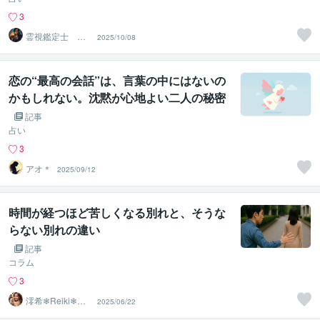
3
霊視鑑定士 昴
2025/10/08
流（すばる）※ブ
ログ更新中
恋の“最高の会話”は、言葉の中にはないの
かもしれない。沈黙が心地よい二人の秘密
記事
占い
3
アオ＊
2025/09/12
時間が経つほど苦しくなる別れと、そうな
らない別れの違い
記事
コラム
3
澪希❄Reiki❄寄
2025/06/22
り添い、癒しま
す