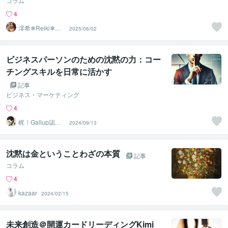
コラム
4
澪希❄Reiki❄寄
2025/06/02
り添い、癒しま
す
ビジネスパーソンのための沈黙の力：コー
チングスキルを日常に活かす
記事
ビジネス・マーケティング
4
梶｜Gallup認定
2024/09/13
ストレングスコ
ーチ
沈黙は金ということわざの本質
記事
コラム
4
kazaar
2024/02/15
未来創造＠開運カードリーディングKimi