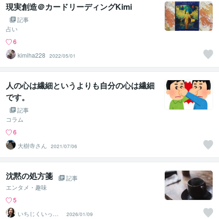
現実創造＠カードリーディングKimi
記事
占い
6
kimiha228
2022/05/01
人の心は繊細というよりも自分の心は繊細
です。
記事
コラム
6
大樹寺さん
2021/07/06
沈黙の処方箋
記事
エンタメ・趣味
5
いちじくいっせ
2026/01/09