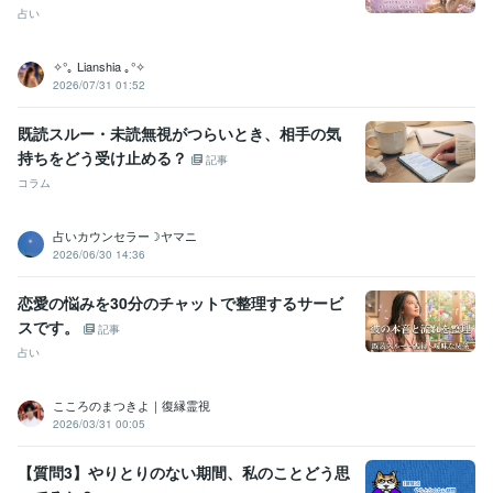
占い
✧°｡ Lianshia ｡°✧
2026/07/31 01:52
既読スルー・未読無視がつらいとき、相手の気
持ちをどう受け止める？
記事
コラム
占いカウンセラー☽ヤマニ
2026/06/30 14:36
恋愛の悩みを30分のチャットで整理するサービ
スです。
記事
占い
こころのまつきよ｜復縁霊視
2026/03/31 00:05
【質問3】やりとりのない期間、私のことどう思