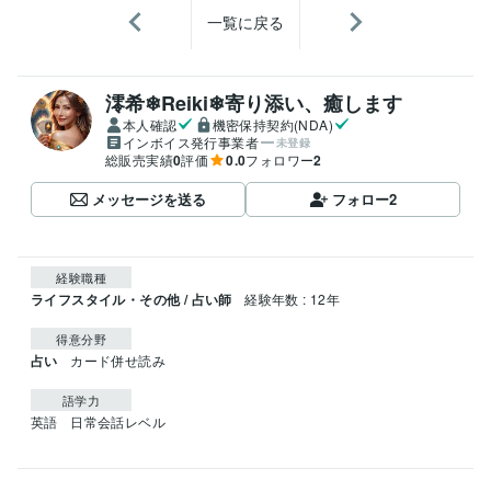
一覧に戻る
澪希❄Reiki❄寄り添い、癒します
本人確認
機密保持契約(NDA)
インボイス発行事業者
未登録
総販売実績
0
評価
0.0
フォロワー
2
メッセージを送る
フォロー
2
経験職種
ライフスタイル・その他 / 占い師
経験年数 : 12年
得意分野
占い
カード併せ読み
語学力
英語
日常会話レベル