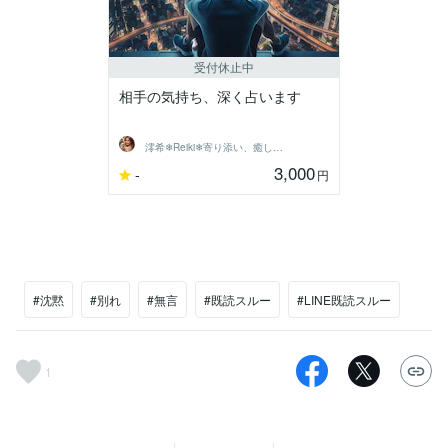
受付休止中
相手の気持ち、深く占います
澪希❄Reiki❄寄り添い、癒します
3,000
-
円
#沈黙
#別れ
#無言
#既読スルー
#LINE既読スルー
1