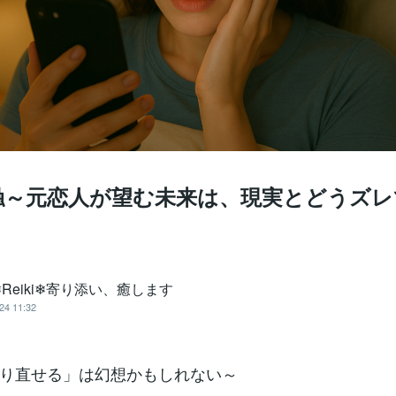
触～元恋人が望む未来は、現実とどうズレ
Reiki❄寄り添い、癒します
24 11:32
り直せる」は幻想かもしれない～