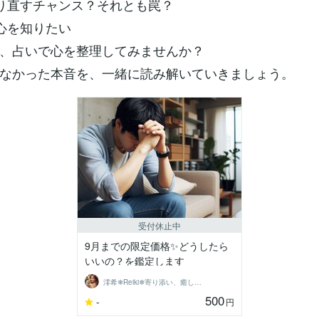
やり直すチャンス？それとも罠？
本心を知りたい
、占いで心を整理してみませんか？
なかった本音を、一緒に読み解いていきましょう。
受付休止中
9月までの限定価格✨どうしたら
いいの？を鑑定します
澪希❄Reiki❄寄り添い、癒します
500
-
円