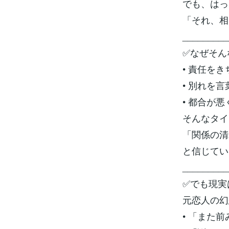
でも、はっ
「それ、相
_________
✅なぜそん
• 責任を
• 別れを
• 都合が
そんなタイ
「関係の清
と信じてい
_________
✅でも現実
元恋人の幻
• 「また