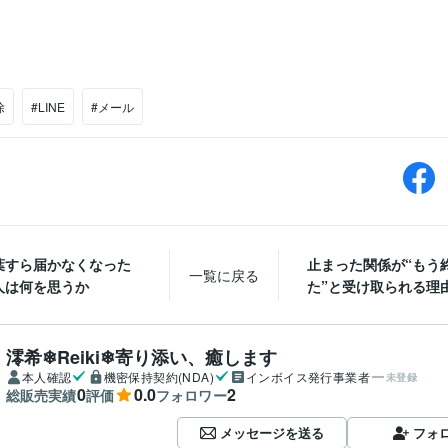
除
#LINE
#メール
葉すら届かなくなった
止まった関係が“もう
一覧に戻る
人は何を思うか
た”と受け取られる理
澪希❄Reiki❄寄り添い、癒します
本人確認
機密保持契約(NDA)
インボイス発行事業者
未登録
0
0.0
2
総販売実績
評価
フォロワー
メッセージを送る
フォ