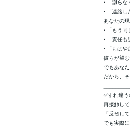
• 「謝ら
• 「連絡
あなたの現
• 「もう
• 「責任
• 「もは
彼らが望む
でもあなた
だから、そ
_________
✅すれ違う
再接触して
「反省して
でも実際に