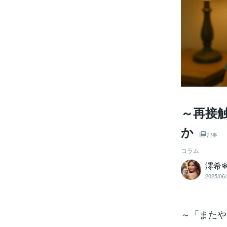
～再接
か
記事
コラム
澪希❄
2025/06/
～「またや