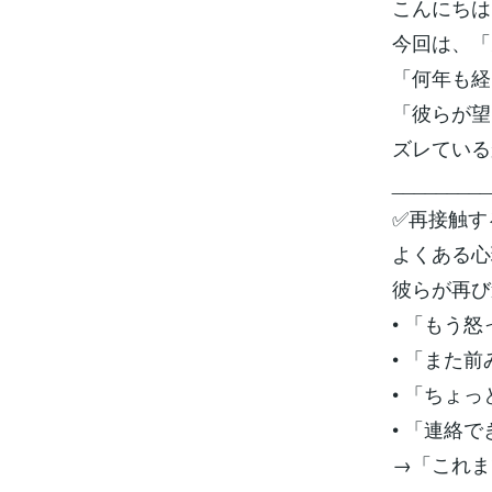
こんにちは
今回は、「
「何年も経
「彼らが望
ズレている
_________
✅再接触す
よくある心
彼らが再び
• 「もう
• 「また
• 「ちょ
• 「連絡
→「これま