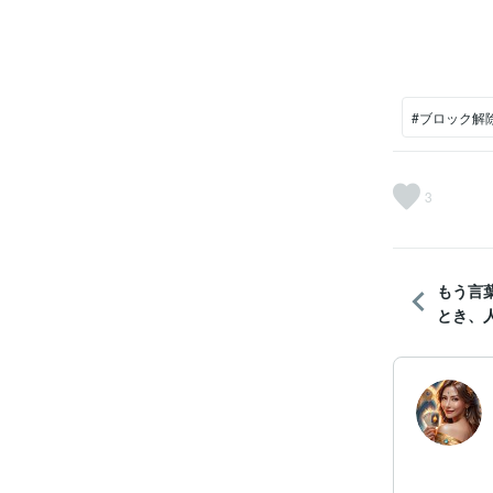
#ブロック解
3
もう言
とき、