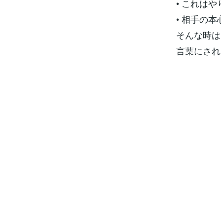
• これは
• 相手の
そんな時は
言葉にされ