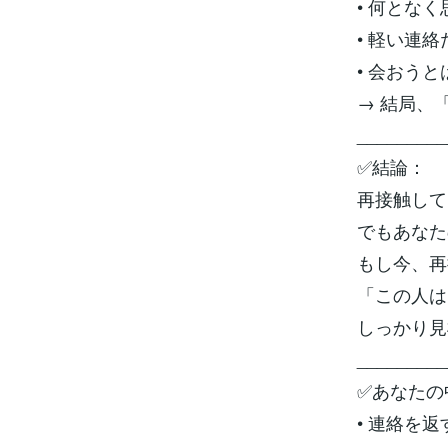
• 何とな
• 軽い連
• 会おう
→ 結局、
_________
✅結論：
再接触して
でもあなた
もし今、再
「この人は
しっかり見
_________
✅あなたの
• 連絡を