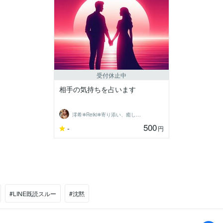
受付休止中
相手の気持ちを占います
澪希❄Reiki❄寄り添い、癒します
500
-
円
#LINE既読スルー
#沈黙