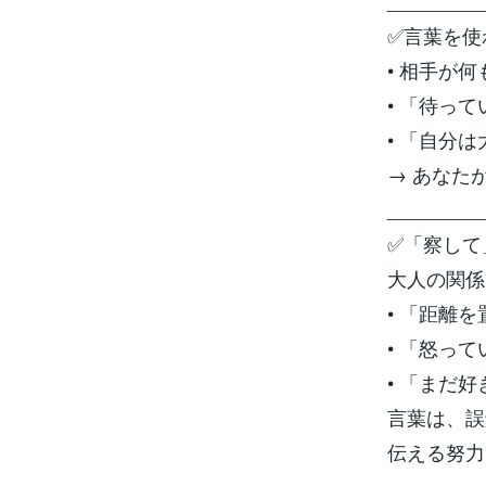
_________
✅言葉を使
• 相手が
• 「待っ
• 「自分
→ あなた
_________
✅「察して
大人の関係
• 「距離
• 「怒っ
• 「まだ
言葉は、誤
伝える努力