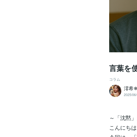
言葉を
コラム
澪希❄
2025/06/
～「沈黙」
こんにちは