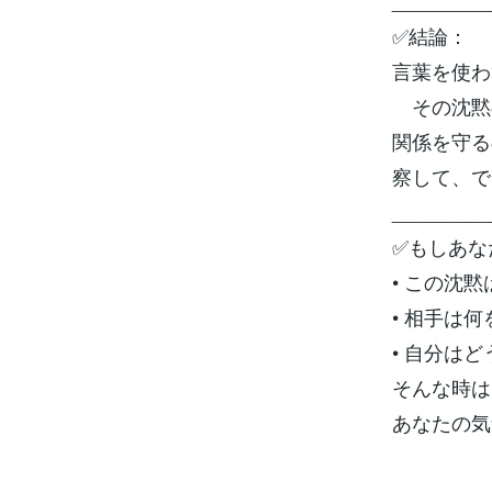
_________
✅結論：
言葉を使わ
その沈黙
関係を守る
察して、で
_________
✅もしあな
• この沈
• 相手は
• 自分は
そんな時は
あなたの気