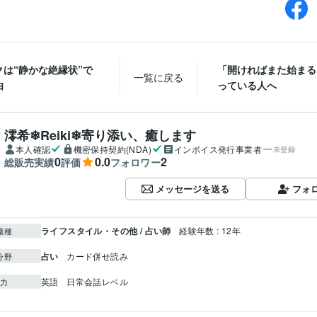
クは“静かな絶縁状”で
「開ければまた始まる
一覧に戻る
由
っている人へ
澪希❄Reiki❄寄り添い、癒します
本人確認
機密保持契約(NDA)
インボイス発行事業者
未登録
0
0.0
2
総販売実績
評価
フォロワー
メッセージを送る
フォ
ライフスタイル・その他 / 占い師
経験年数 : 12年
職種
占い
カード併せ読み
分野
英語
日常会話レベル
力