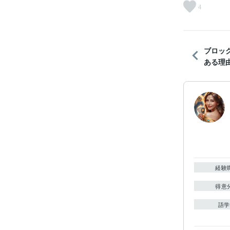
4
ブロッ
ある理
経験
得意
語学