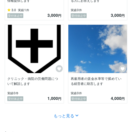
情報提供します
る方にお答えします
3.0
1
0
実績
件
実績
件
3,000
3,000
円
円
受付休止中
受付休止中
クリニック・病院の労働問題につ
再雇用者の賃金水準等で揉めてい
いて解説します
る経営者に助言します
0
0
実績
件
実績
件
1,000
4,000
円
円
受付休止中
受付休止中
もっと見る