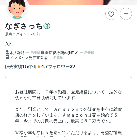
なぎさっち
最終ログイン：
2年前
女性
本人確認
機密保持契約(NDA)
未登録
未登録
インボイス発行事業者
未登録
15
4.7
32
販売実績
評価
フォロワー
お昼は病院に１０年間勤務。医療経営について、法的な
側面から常日頃研究しています。

また、副業として、Ａｍａｚｏｎでの販売を中心に雑貨
店の経営をしています。Ａｍａｚｏｎ販売を始めて５
年、今までの月間の売上は、最高で５０万円です。

皆様が幸せな日々を送っていただけるよう、有益な情報