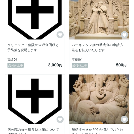
クリニック・病院の未収金回収と
パーキンソン病の助成金の申請方
予防策を説明します
法をお伝えいたします
0
0
実績
件
実績
件
3,000
500
円
円
受付休止中
受付休止中
病医院の乗っ取り防止策について
離婚すべきかどうか悩んでおられ