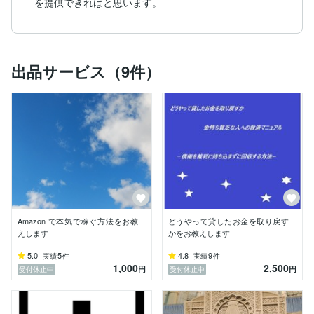
を提供できればと思います。
出品サービス（9件）
Amazon で本気で稼ぐ方法をお教
どうやって貸したお金を取り戻す
えします
かをお教えします
5.0
5
4.8
9
実績
件
実績
件
1,000
2,500
円
円
受付休止中
受付休止中