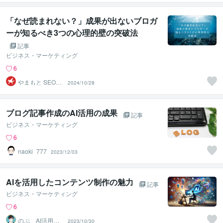
ガー
「なぜ読まれない？」成果が出ないブロガ
ーが知るべき3つの心理的壁の突破法
記事
ビジネス・マーケティング
6
やまもと SEOラ
2024/10/28
イター
ブログ記事作成のAI活用の成果
記事
ビジネス・マーケティング
6
naoki_777
2023/12/03
AIを活用したコンテンツ制作の魅力
記事
ビジネス・マーケティング
6
のぶ AI活用か
2023/10/30