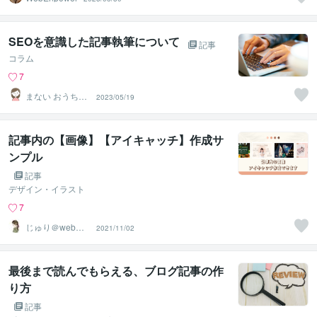
SEOを意識した記事執筆について
記事
コラム
7
まない おうちワ
2023/05/19
ーカー
記事内の【画像】【アイキャッチ】作成サ
ンプル
記事
デザイン・イラスト
7
じゅり＠webラ
2021/11/02
イター
最後まで読んでもらえる、ブログ記事の作
り方
記事