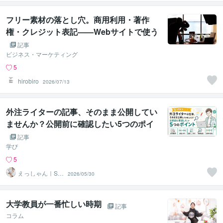
フリー素材の落とし穴。商用利用・著作
権・クレジット表記——Webサイトで使う
前に確認すべき全チェックリスト
記事
ビジネス・マーケティング
5
hirobiro
2026/07/13
外注ライターの記事、そのまま公開してい
ませんか？公開前に確認したい5つのポイ
ント
記事
学び
5
えっしゃん｜SE
2026/05/30
O・リライト・
入稿代行
大学教員が一番忙しい時期
記事
コラム