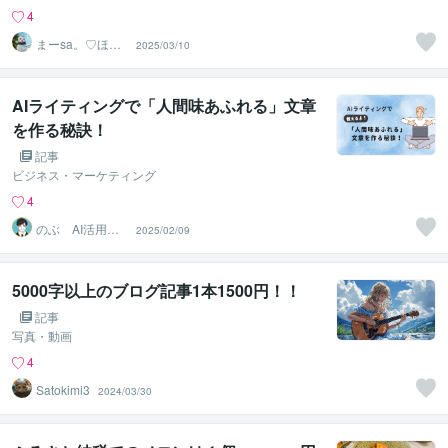
4
まーsa。♡ほの
2025/03/10
ぼのブログ毎日
配信♡
AIライティングで「人間味あふれる」文章
を作る秘訣！
記事
ビジネス・マーケティング
4
のぶ AI活用か
2025/02/09
んたんコンテン
ツ制作術
5000字以上のブログ記事1本1500円！！
記事
写真・動画
4
Satokimi3
2024/03/30