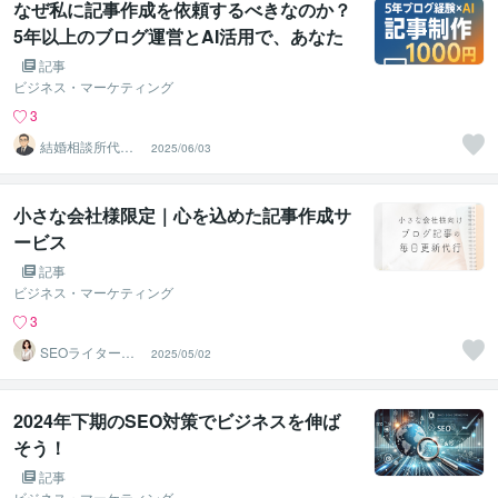
なぜ私に記事作成を依頼するべきなのか？
5年以上のブログ運営とAI活用で、あなた
のビジネスを加速するライティングサービ
記事
ス（1記事500円・～3,000文字）
ビジネス・マーケティング
3
結婚相談所代表
2025/06/03
のSEO記事屋Ya
nagi
小さな会社様限定｜心を込めた記事作成サ
ービス
記事
ビジネス・マーケティング
3
SEOライターMi
2025/05/02
o
2024年下期のSEO対策でビジネスを伸ば
そう！
記事
ビジネス・マーケティング