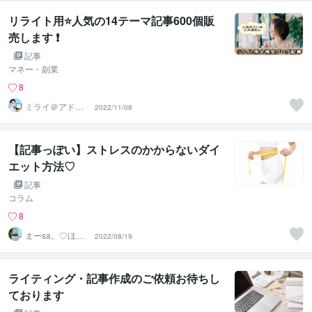
リライト用⭐人気の14テーマ記事600個販
売します ❗
記事
マネー・副業
8
ミライ＠アドセ
2022/11/08
ンス審査アドバ
イザー✨
【記事っぽい】ストレスのかからないダイ
エット方法♡
記事
コラム
8
まーsa。♡ほの
2022/08/19
ぼのブログ毎日
配信♡
ライティング・記事作成のご依頼お待ちし
ております