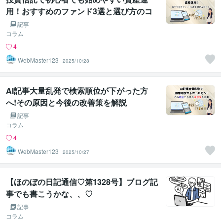
用！おすすめのファンド3選と選び方のコ
ツ
記事
コラム
4
WebMaster123
2025/10/28
AI記事大量乱発で検索順位が下がった方
へ!その原因と今後の改善策を解説
記事
コラム
4
WebMaster123
2025/10/27
【ほのぼの日記通信♡第1328号】ブログ記
事でも書こうかな、、♡
記事
コラム