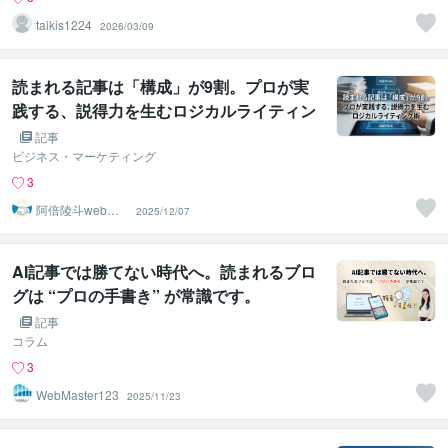
taikis1224
2026/03/09
読まれる記事は「構成」が9割。プロが実
践する、説得力を生むロジカルライティン
グ術
記事
ビジネス・マーケティング
3
阿倍陵斗webラ
2025/12/07
イター
AI記事では勝てない時代へ。読まれるブロ
グは “プロの手書き” が常識です。
記事
コラム
3
WebMaster123
2025/11/23