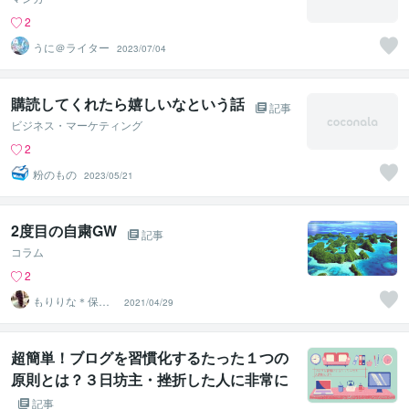
2
うに＠ライター
2023/07/04
購読してくれたら嬉しいなという話
記事
ビジネス・マーケティング
2
粉のもの
2023/05/21
2度目の自粛GW
記事
コラム
2
もりりな＊保健
2021/04/29
室のせんせい
超簡単！ブログを習慣化するたった１つの
原則とは？３日坊主・挫折した人に非常に
おすすめ
記事