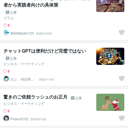
者から実践者向けの具体策
記事
コラム
8
WebMaster123
2025/10/30
チャットGPTは便利だけど完璧ではない
記事
ビジネス・マーケティング
8
のぶ AI活用か
2023/11/07
んたんコンテン
ツ制作術
驚きのご依頼ラッシュのお正月
記事
ビジネス・マーケティング
8
ProjectCO2
2023/01/03