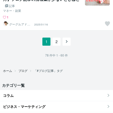
うやって増やしたらいい？
記事
マネー・副業
1
グーグルアドセ
2025/01/16
ンス合格サポー
トドットコム
1
2
78
件中
1 - 60
件
ホーム
ブログ
「#ブログ記事」タグ
カテゴリ一覧
コラム
ビジネス・マーケティング