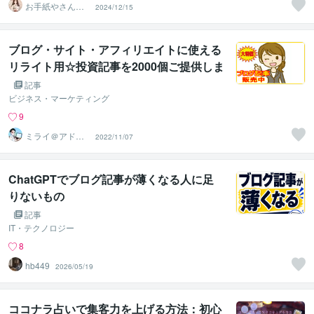
お手紙やさんの
2024/12/15
言葉たち
ブログ・サイト・アフィリエイトに使える
リライト用☆投資記事を2000個ご提供しま
すｗ
記事
ビジネス・マーケティング
9
ミライ＠アドセ
2022/11/07
ンス審査アドバ
イザー✨
ChatGPTでブログ記事が薄くなる人に足
りないもの
記事
IT・テクノロジー
8
hb449
2026/05/19
ココナラ占いで集客力を上げる方法：初心