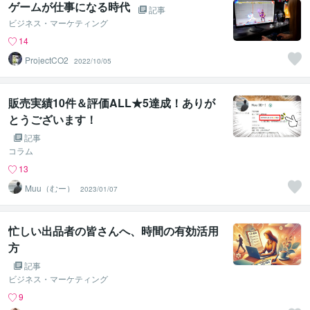
ゲームが仕事になる時代
記事
ビジネス・マーケティング
14
ProjectCO2
2022/10/05
販売実績10件＆評価ALL★5達成！ありが
とうございます！
記事
コラム
13
Muu（むー）
2023/01/07
忙しい出品者の皆さんへ、時間の有効活用
方
記事
ビジネス・マーケティング
9