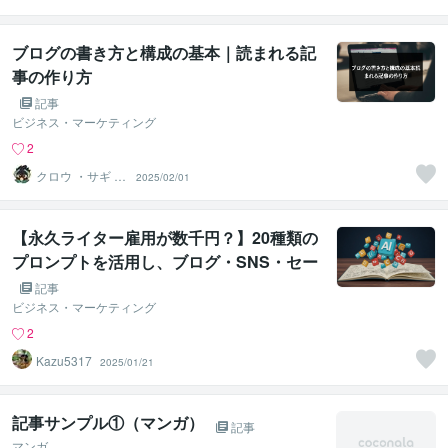
室
ブログの書き方と構成の基本｜読まれる記
事の作り方
記事
ビジネス・マーケティング
2
クロウ ・サギ 反
2025/02/01
応集動画・記事
制作
【永久ライター雇用が数千円？】20種類の
プロンプトを活用し、ブログ・SNS・セー
ルスレターまで全網羅…外注コストを破壊
記事
する
ビジネス・マーケティング
2
Kazu5317
2025/01/21
記事サンプル①（マンガ）
記事
マンガ