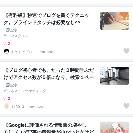
【有料級】秒速でブログを書くテクニッ
ク。ブラインドタッチは必要なし^^
記事
ライフスタイル
2
ようすけブロガ
2020/06/05
ー
【ブログ初心者でも、たった２時間学ぶだ
けでアクセス数が５倍になり、検索１ペー
ジ目も狙えるSEO対策を取り入れたライテ
記事
ィング法】を使った教育
ビジネス・マーケティング
2
t1130131
2020/05/02
【Googleに評価される情報量の増やし
方】ブログ記事の情報量が少ないときはど