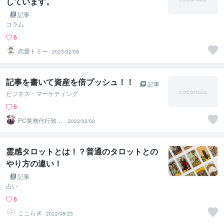
しています。
記事
コラム
6
恋愛トミー
2023/02/09
記事を書いて資産を倍プッシュ！！
記事
ビジネス・マーケティング
6
PC業務代行致し
2023/02/02
ます！！
霊感タロットとは！？普通のタロットとの
やり方の違い！
記事
占い
6
ここらぎ
2022/08/23