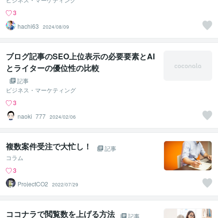
3
hachi63
2024/08/09
ブログ記事のSEO上位表示の必要要素とAI
とライターの優位性の比較
記事
ビジネス・マーケティング
3
naoki_777
2024/02/06
複数案件受注で大忙し！
記事
コラム
3
ProjectCO2
2022/07/29
ココナラで閲覧数を上げる方法
記事