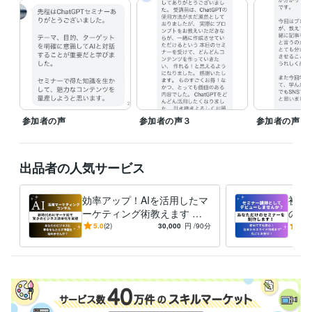
ただし、相談内容に関して時間を超過して問題解決にあたることもあり
ますので、安心してお悩みをお話しくださいませ。
経験職種
マーケティング / SNSマーケティング
経験年数 : 2年
ライフスタイル・その他 / 講師・インストラクター
経験年数 : 20年
ライフスタイル・その他 / カウンセラー・コーチ
経験年数 : 30年
ライフスタイル・その他 / アドバイザー
経験年数 : 3年
ライフスタイル・その他 / 公務員
経験年数 : 30年
参加者の声
参加者の声３
参加者の声２
得意分野
オンラインレッスン・習い事
AI絵本作成
AI小説作成
LP（ランディ
ングページ）作成
プロンプト制作
画像制作
出品者の人気サービス
ビジネス 仕事 創作
効率アップ！AIを活用したマ
初め
ーケティング術教えます 新
のセ
時代のAIマーケ術をマスター
本か
5.0
(2)
30,000
円
/90分
3.0
して驚きのビジネス効率化を
任せ
実現
んか