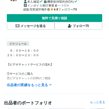
本人確認
機密保持契約(NDA)
インボイス発行事業者
未登録
総販売実績
116
評価
4.9
フォロワー
75
無料で見積り相談
メッセージを送る
フォロー
75
スケジュール
　９：００〜１６：００

２０：００〜２３：００

【ビデオチャットサービスの流れ】

①サービスのご購入

②ビデオチャットの日時のご相談

③お悩みや要望のご記入のお願い

出品者の実績をもっと見る
④のぶが個別の回答を準備

⑤開始時間15分前までにビデオチャット用リンク共有

⑥ビデオチャット開始

出品者のポートフォリオ
もっと見る
※ コンサルや相談系のサービスでは基本的に90分の時間制です。
