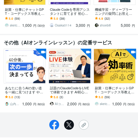
副業・仕事にチャットGP
Claude Codeを専用アシス
機械学習・ディープラー
T・コーデックス等教えま
タントに育てます 初心者
ニングの疑問にお答えし
す SNS自動可・業務効率
大歓迎！環境構築や用途
ます 京都大学で博士号取
5.0
(59)
5.0
(38)
4.9
(32)
・制作など Codex他の厳
に合うルール・スキルを
得後、アメリカ研究者経
1,000
3,000
5,000
選AI
作成します
験者がお手伝い
sketchnews
Osaka0114
shoebill
円
/30分
円
円
その他（AIオンラインレッスン）の定番サービス
あなたに合うAIの使い道
話題のClaudeCodeをLIVE
副業・仕事にチャットGP
を一緒に見つけます やり
で体験できます AI初心者
T・コーデックス等教えま
たいことが曖昧でも大丈
歓迎、難しい設定なし、
す SNS自動可・業務効率
5.0
(13)
5.0
(3)
5.0
(59)
夫｜話を聞ける現役エン
見て、聞いて、わかる60
・制作など Codex他の厳
1,000
2,000
1,000
ジニア
分
選AI
山内｜考えを整理する現役エンジニア
AIコーチング くろこらぼ
sketchnews
円
/60分
円
/60分
円
/30分