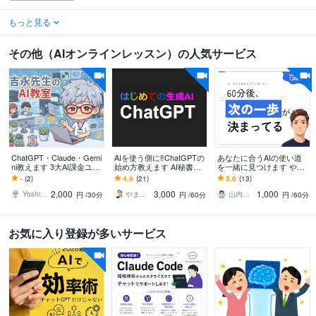
もっと見る
その他（AIオンラインレッスン）の人気サービス
ChatGPT・Claude・Gemi
AIを使う側に‼ChatGPTの
あなたに合うAIの使い道
ni教えます 3大AI課金ユー
始め方教えます AI秘書
を一緒に見つけます やり
ザーが「今使える」活用
化！ChatGPT使いこなし
たいことが曖昧でも大丈
-
(2)
4.9
(21)
5.0
(13)
術を個別レッスン
術/基礎からリスキリング
夫｜話を聞ける現役エン
2,000
3,000
1,000
ジニア
Yoshinaga0816
やまさん＠生き方の知恵
山内｜考えを整理する現役エンジニア
円
/30分
円
/60分
円
/60分
お気に入り登録が多いサービス