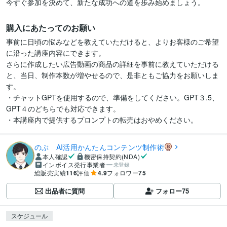
今すぐ参加を決めて、新たな成功への道を歩み始めましょう。
購入にあたってのお願い
事前に日頃の悩みなどを教えていただけると、よりお客様のご希望
に沿った講座内容にできます。

さらに作成したい広告動画の商品の詳細を事前に教えていただける
と、当日、制作本数が増やせるので、是非ともご協力をお願いしま
す。

・チャットGPTを使用するので、準備をしてください。GPT３.5、
GPT４のどちらでも対応できます。

・本講座内で提供するプロンプトの転売はおやめください。
のぶ AI活用かんたんコンテンツ制作術
本人確認
機密保持契約(NDA)
インボイス発行事業者
未登録
総販売実績
116
評価
4.9
フォロワー
75
出品者に質問
フォロー
75
スケジュール