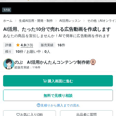
1/13
ホーム
生成AI活用・開発・制作
AI活用レッスン
その他（AIオンラ
AI活用、たった10分で売れる広告動画を作成します
あなたの商品を宣伝しませんか！AIで簡単に広告動画を作れます
4.9
(13)
16
件
評価
販売実績
10
枠 / お願い中：
0
人
残り
のぶ AI活用かんたんコンテンツ制作術
総販売実績：
116件
購入画面に進む
無料で見積り相談
見積りから購入までの流れ
お気に入り(38)
出品者に質問