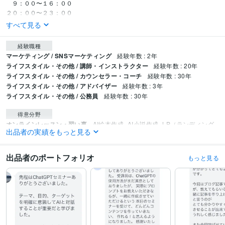
　９：００〜１６：００

２０：００〜２３：００
すべて見る
経験職種
マーケティング / SNSマーケティング
経験年数 : 2年
ライフスタイル・その他 / 講師・インストラクター
経験年数 : 20年
ライフスタイル・その他 / カウンセラー・コーチ
経験年数 : 30年
ライフスタイル・その他 / アドバイザー
経験年数 : 3年
ライフスタイル・その他 / 公務員
経験年数 : 30年
得意分野
オンラインレッスン・習い事
AI絵本作成
AI小説作成
LP（ランディング
出品者の実績をもっと見る
ページ）作成
プロンプト制作
画像制作
ビジネス 仕事 創作
出品者のポートフォリオ
もっと見る