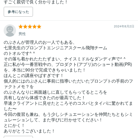
すごく親切で良く分かりました！
参考になった
2024年8月2日
男性
のぶさんが管理人のお一人でもある、

七里先生のプロンプトエンジニアスクール飛翔チーム

のトオルです^ ^

その落ち着かれたたたずまい、ナイスミドルなダンディ声で^ ^

正に私が今一番苦戦中の、プロダクト(アプリ)のショート動画(PR)
を、本当に90分で完成できちゃいました！

ほんとこの講座やばすぎです！

個人的にはのぶさんに事前に指導いただいたプロンプトの手前のフ
ァクトメモ？を

のぶさんなりに画面越しに直してもらってるところを

共有しながら体感できたのが最高でした！

早速クライアントに見せたところそのコスパとタイパに驚かれてま
した〜

今回の復習も兼ね、もう少しシチュエーションを仲間たちともシミ
ュレーションして、また学びに行かせてください！

とにかく！
