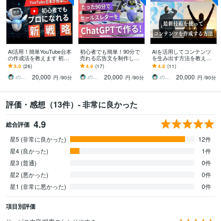
AI活用！簡単YouTube台本
初心者でも簡単！90分で
AIを活用してコンテンツ
の作成法を教えます 初め
売れる広告文を制作しま
を生み出す方法を教えま
てでも安心！プロのシナ
す 初心者でも簡単！コピ
す 新時代に輝け！AI活用
5.0
(26)
4.9
(17)
4.8
(11)
リオライターになりませ
ペだけでプロ級のセール
であなたのコンテンツを
20,000
20,000
20,000
んか？
スレターが完成
作成しませんか？
のぶ AI活用かんたんコンテンツ制作術
のぶ AI活用かんたんコンテンツ制作術
のぶ AI活用かんたんコンテンツ制作術
円
/90分
円
/90分
円
/90分
評価・感想（13件）- 非常に良かった
4.9
総合評価
星5 (非常に良かった)
12件
星4 (良かった)
1件
星3 (普通)
0件
星2 (悪かった)
0件
星1 (非常に悪かった)
0件
項目別評価