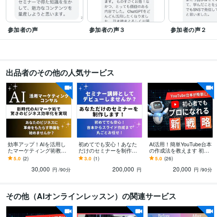
参加者の声
参加者の声３
参加者の声２
出品者のその他の人気サービス
効率アップ！AIを活用し
初めてでも安心！あなた
AI活用！簡単YouTube台本
たマーケティング術教え
だけのセミナーを制作し
の作成法を教えます 初め
ます 新時代のAIマーケ術
ます 台本からスライドま
てでも安心！プロのシナ
5.0
(2)
3.0
(1)
5.0
(26)
をマスターして驚きのビ
で丸ごとお任せ！セミナ
リオライターになりませ
30,000
200,000
20,000
ジネス効率化を実現
ー講師始めませんか？
んか？
円
/90分
円
円
/90分
その他（AIオンラインレッスン）の関連サービス