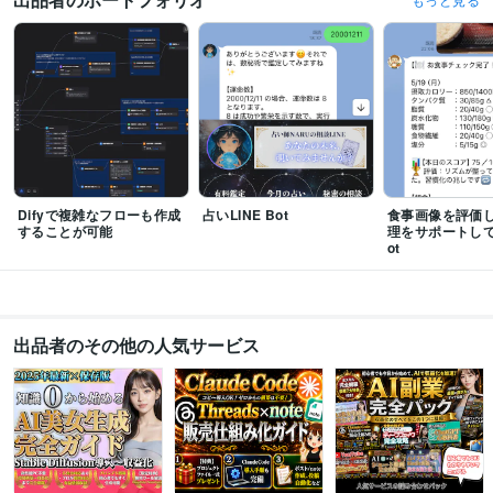
資格・検定
情報処理技術者（応用情報技術者）
取得年 : 2023年
情報処理技術者（基本情報技術者）
取得年 : 2021年
AWS 認定ソリューションアーキテクト – アソシエイト
取得年 : 2023年
AWS 認定クラウドプラクティショナー
取得年 : 2023年
その他ツール
Stable diffusion:3年
Dify:2年
chatGPT:3年
Midjourney:3年
Google Apps Script:2年
Difyで複雑なフローも作成
占いLINE Bot
食事画像を評価
得意分野
することが可能
理をサポートし
IT相談・システム開発
AIツールによる画像生成
ot
画像生成AI
AIイラスト
広告クリエイティブ
AI副業
語学力
英語
ビジネスレベル
出品者のその他の人気サービス