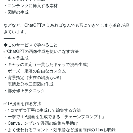
・コンテンツに挿入する素材

・図解の生成

などなど、ChatGPTさえあればなんでも形にできてしまう革命が起
きています。

⸻

◆このサービスで学べること

✅ChatGPTの画像生成を使いこなす方法

・キャラ生成

・キャラの固定（一貫したキャラで漫画生成）

・ポーズ・服装の自由なカスタム

・背景指定（実在の場所もOK）

・表情差分や三面図の作成

・部分修正テクニック

✅1P漫画を作る方法

・1コマずつ丁寧に生成して編集する方法

・一撃で１P漫画を生成できる「チェーンプロンプト」

・Canvaテンプレで漫画の編集も手助け

・よく使われるフォント・効果音など漫画制作のTipsも収録
