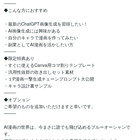
⸻

◆こんな方におすすめ

・最新のChatGPT画像生成を習得したい！

・AI画像生成には興味がある

・自分のキャラで漫画を作ってみたい

・副業としてAI漫画を活かしたい方

⸻

◆限定特典あり

・すぐに使えるCanva用コマ割りテンプレート

・汎用性抜群の吹き出しセット素材

・１P漫画一撃生成チェーンプロンプト大公開

・キャラ設計書サンプル

⸻

◆オプション

ご希望のものを追加いただけますと幸いです。

⸻

AI漫画の世界は、今まさに誰でも飛び込めるブルーオーシャンで
す。
