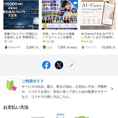
画像プロンプト1万個以上
衣装・ポーズなどの画像
AI×Canvaで伝わるデザイ
を提供します 実務特化 |
バリエーションを爆増で
ンサポートます ChatGPT
英日対応・Excel整理済み
きます 動画やLoRA作成に
×CanvaでAIっぽくないデ
-
(1)
5.0
(3)
5.0
(1)
使える理想の素材画像を
ザイン制作
2,000
7,500
15,000
作成しよう！
konkon00
はばねろスタジオ
アルゾラ アトリエ
円
円
/60分
円
ご利用ガイド
サービスの出品、購入、取引の流れ、お支払い方法・手数料
や、ココナラを安心・安全に使って頂くための制度やマナー
など、ココナラの使い方はこちら。
お支払い方法