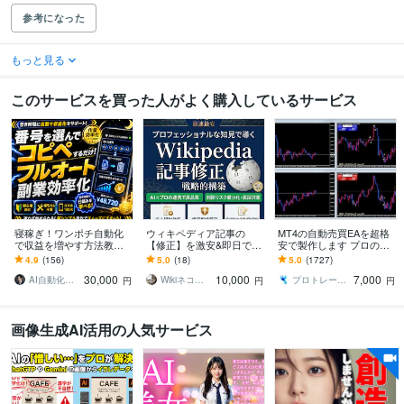
参考になった
もっと見る
このサービスを買った人がよく購入しているサービス
寝稼ぎ！ワンポチ自動化
ウィキペディア記事の
MT4の自動売買EAを超格
で収益を増やす方法教え
【修正】を激安&即日でし
安で製作します プロのト
ます 仕組み/スマホ副業/超
ます 【最安 】Wikipediaを
レーダー兼プログラマー
4.9
(156)
5.0
(18)
5.0
(1727)
初心者向け/集客SNS不要/
強力なSEO•LLMOツール
がFX自動売買化を実現し
30,000
10,000
7,000
おすすめ
に
ます！
AI自動化▶︎3000万超
Wikiネコ＠ウィキぺディアの専門家
プロトレーディングラマー
円
円
円
画像生成AI活用の人気サービス