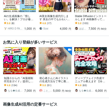
AIの生成画像の「惜し
AI美女画像生成代行しま
Stable Diffusionインストー
い」を解決！プロが修正
す 美女の中でもかわいい
ルします AI画像作ってみ
します ChatGPTやGemini
系の美女作成を得意とし
ませんか？インストール
5.0
(8)
4.8
(17)
5.0
(103)
の誤字・デザイン修
ます！
サポートお任せください
1,000
4,000
7,500
正、・イラレ化
HIRO D FACTORY
Szai
はばねろスタジオ
円
円
円
/90分
お気に入り登録が多いサービス
知識０からの『AI漫画制
初心者さんにAIイラスト
ディープフェイク作成マ
作完全ガイド』提供しま
の生成方法を丁寧に教え
ニュアル教えます 【令和
す ✅【素材集・テンプレ
ます canvaやMidjourneyの
のAI活用】顔出しなしで
4.9
(134)
5.0
(51)
4.9
(63)
付】初心者でもAI漫画家
使い方等、ご希望伺いま
誰でもAIインフルエンサ
7,000
5,000
6,000
になれる攻略本
す
ーに
なる◆生成AI活用サポート
こと_AIイラストレーター
なる◆生成AI活用サポート
円
円
/60分
円
画像生成AI活用の定番サービス