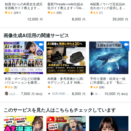
知識 0からのAI美女生成完
最新Threads×note仕組み
AI副業ノウハウ完全詰め
全攻略ガイド教えます
化ガイド教えます ✅Claud
合わせパック提供します
【網羅解説】AI美女の基
eCodeで超効率化|エージ
✅AIを活用した収益化ノウ
5.0
(291)
5.0
(59)
5.0
(1)
礎〜収益化方法までを解
ェント一式プレゼント
ハウをまとめて提供しま
12,000
8,000
35,000
説
す
円
円
円
画像生成AI活用の関連サービス
衣装・ポーズなどの画像
AI画像・参考画像から3D
手作り漫画・絵本を一緒
バリエーションを爆増で
モデリングします AI画像
に作成致します 「私にも
きます 動画やLoRA作成に
をFusionで3D化！
絵本が作れた！」その感
5.0
(3)
-
4.9
(28)
使える理想の素材画像を
動をあなたにも
7,500
8,000
10,000
作成しよう！
はばねろスタジオ
SUN AND M 設計事務所
ゆん＠電子書籍出版プロデューサー
円
/60分
円
円
/60分
このサービスを見た人はこちらもチェックしています