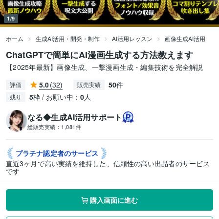
1/9
ホーム
生成AI活用・開発・制作
AI活用レッスン
画像生成AI活用
ChatGPTで簡単にAI漫画生成する方法教えます
【2025年最新】画像生成、一撃漫画生成・編集技術を完全解説
5.0
(32)
50
件
評価
販売実績
5
枠 / お願い中：
0
人
残り
なる◆生成AI活用サポート
総販売実績：
1,081件
プラチナ認定者の
サービス
直近3ヶ月で高い実績を維持した、信頼性の高い出品者のサービス
です
購入画面に進む