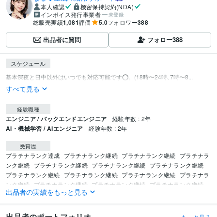
本人確認
機密保持契約(NDA)
インボイス発行事業者
未登録
総販売実績
1,081
評価
5.0
フォロワー
388
出品者に質問
フォロー
388
スケジュール
基本深夜と日中以外はいつでも対応可能です⭕️。(18時〜24時､7時〜8...
すべて見る
経験職種
エンジニア / バックエンドエンジニア
経験年数 : 2年
AI・機械学習 / AIエンジニア
経験年数 : 2年
受賞歴
プラチナランク達成
プラチナランク継続
プラチナランク継続
プラチナラ
ンク継続
プラチナランク継続
プラチナランク継続
プラチナランク継続
プラチナランク継続
プラチナランク継続
プラチナランク継続
プラチナラ
ンク継続
プラチナランク継続
プラチナランク継続
プラチナランク継続
出品者の実績をもっと見る
プラチナランク継続
プラチナランク継続
プラチナランク継続
プラチナラ
ンク継続
プラチナランク継続
プラチナランク継続
出品者のポートフォリオ
もっと見る