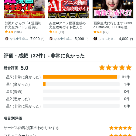
知識０からの『AI漫画制
架空AIアニメ動画生成の
画像生成代行します Stabl
作完全ガイド』提供しま
完全攻略ガイド教えます
e Diffusion、FLUXを使用
す ✅【素材集・テンプレ
【5大専用GPTs】Youtube
した画像生成
4.9
(134)
5.0
(71)
5.0
(92)
付】初心者でもAI漫画家
でバズるアニメ動画で収
7,000
5,000
4,000
になれる攻略本
益化
なる◆生成AI活用サポート
なる◆生成AI活用サポート
しゅにあ＠生成AIならお任せください
円
円
円
評価・感想（32件）- 非常に良かった
5.0
総合評価
星5 (非常に良かった)
31件
星4 (良かった)
1件
星3 (普通)
0件
星2 (悪かった)
0件
星1 (非常に悪かった)
0件
項目別評価
サービス内容/提案のわかりやすさ
コミュニケーション