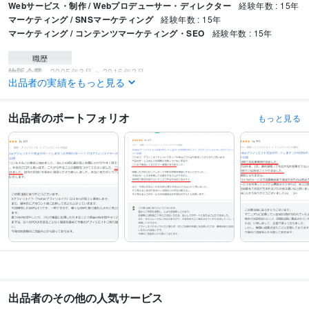
Webサービス・制作 / Webプロデューサー・ディレクター
経験年数 : 15年
マーケティング / SNSマーケティング
経験年数 : 15年
マーケティング / コンテンツマーケティング・SEO
経験年数 : 15年
職歴
物販企業
2005年3月 ~ 2016年2月
出品者の実績をもっと見る
専門学校
2016年3月 ~ 2018年2月
ホテル
2018年4月 ~ 2019年4月
賢者企画
2019年5月 ~ 現在
出品者のポートフォリオ
もっと見る
受賞歴
相模原経済新聞の一面に掲載されました
ココナラ「アフィリエイトの相
談」ランキング1位
ココナラ「アフィリエイトの相談」おすすめ1位
バリ
ューコマース「セレラボ」専属ライター
Amazonインフルエンサー認定
コ
コナラ「アフィリエイトの相談」売上ランキング1位
ココナラ「アフィリ
エイトの相談」おすすめ順1位
ココナラ「アフィリエイトの相談」お気に
入り数順1位
YouTubeチャンネル「AI収益化ラボ」インタビュー出演
資格・検定
高等学校教諭免許
取得年 : 2004年
Webクリエイター能力認定
取得年 : 2015年
インターネット検定（.comMaster★★）
取得年 : 2015年
出品者のその他の人気サービス
ITパスポート
取得年 : 2015年