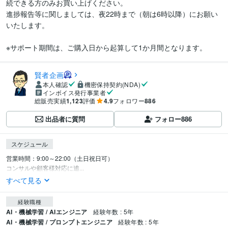
続できる方のみお買い上げください。

進捗報告等に関しましては、夜22時まで（朝は6時以降）にお願い
いたします。

※サポート期間は、ご購入日から起算して1か月間となります。
賢者企画
本人確認
機密保持契約(NDA)
インボイス発行事業者
総販売実績
1,123
評価
4.9
フォロワー
886
出品者に質問
フォロー
886
スケジュール
営業時間：9:00～22:00（土日祝日可）

コンサルや顧客様対応に追...
すべて見る
経験職種
AI・機械学習 / AIエンジニア
経験年数 : 5年
AI・機械学習 / プロンプトエンジニア
経験年数 : 5年