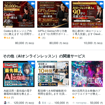
情報処理技術者（基本情報技術者）
取得年 : 2016年
プログラミング言語・フレームワーク
CSS:15年
HTML:15年
ビジネス・クリエイティブツール
WordPress:15年
Excel:25年
Google サイト:15年
Codexを非エンジニア向
GPTsとGemsの作り方教
初心者OK！AIエージェン
Google スプレッドシート:6年
Google ドキュメント:15年
PowerPoint:25年
けに教えます 1か月間サポ
えます 1か月間サポート！
ト導入支援します Claude
ート！初心者でも安心ワ
初心者でも1か月間で実用
Claude、Codex、Cursor
Word:25年
Google Analytics:15年
Google Search Console:15年
5.0
(4)
-
(1)
5.0
(2)
ークショップ型AIコンサ
レベルへ
など
Stable Diffusion:3年
ChatGPT:4年
Bard:4年
CapCut:10年
Vrew:5年
80,000
80,000
10,000
ル
円
/90分
円
/90分
円
/90分
Adobe Illustrator:15年
その他（AIオンラインレッスン）の関連サービス
得意分野
生成AI活用・開発・制作
Gemini (Google)
Claude (Anthropic)
ChatGPT 
(OpenAI)
Cursor (AI搭載コードエディタ)
AIエージェント導入・構築
AI S
EO戦略・ライティング
AIコンテンツ自動生成システム
画像生成AI
Web制作・HP作成・EC構築
WordPressサイト構築
アフィリエイトサイ
ト設計・制作
特化型ニュース・まとめサイト構築
AIを活用したWeb制作
WebサイトのAI自動化・API連携
内部SEO対策・サイト構造最適化
サイ
ト高速化・表示改善
WordPress移行・サーバー移転
ランディングページ
AI超活用！最先端の電子
配信権つきAI研修動画10
AIの活用方法を映像のプ
（LP）制作
HTML/CSSコーディング・サイト修正
書籍AI出版術を教えます
時間を提供します 社員研
ロクリエイターが教えま
★10大特典付★ ベストセ
修にも、研修ビジネスに
す 数種のAIをPSの様に使
5.0
(7)
-
-
ラー作家が教える電子書
も。買い切り・組織内配
い加工し思い通りの上級
学歴
120,000
100,000
50,000
籍完全攻略法
信OK
生成技を伝授!
AIマンガ講師 かいばしら／統一館出版
喜友（よしと） AI講師、ITコンサル
nanographica ナノグラフィカ
円
/60分
円
円