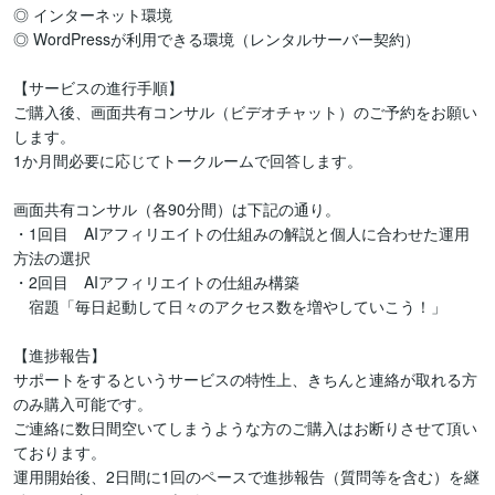
◎ インターネット環境

◎ WordPressが利用できる環境（レンタルサーバー契約）

【サービスの進行手順】

ご購入後、画面共有コンサル（ビデオチャット）のご予約をお願い
します。

1か月間必要に応じてトークルームで回答します。

画面共有コンサル（各90分間）は下記の通り。

・1回目　AIアフィリエイトの仕組みの解説と個人に合わせた運用
方法の選択

・2回目　AIアフィリエイトの仕組み構築

　宿題「毎日起動して日々のアクセス数を増やしていこう！」

【進捗報告】

サポートをするというサービスの特性上、きちんと連絡が取れる方
のみ購入可能です。

ご連絡に数日間空いてしまうような方のご購入はお断りさせて頂い
ております。

運用開始後、2日間に1回のペースで進捗報告（質問等を含む）を継