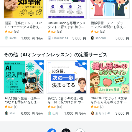
副業・仕事にチャットGP
Claude Codeを専用アシス
機械学習・ディープラー
T・コーデックス等教えま
タントに育てます 初心者
ニングの疑問にお答えし
す SNS自動可・業務効率
大歓迎！環境構築や用途
ます 京都大学で博士号取
5.0
(59)
5.0
(38)
4.9
(32)
・制作など Codex他の厳
に合うルール・スキルを
得後、アメリカ研究者経
1,000
3,000
5,000
選AI
作成します
験者がお手伝い
sketchnews
Osaka0114
shoebill
円
/30分
円
円
その他（AIオンラインレッスン）の定番サービス
AI入門編〜生活・仕事へ
あなたに合うAIの使い道
ChatGPTでぷっくり文字
つなぐお手伝いをします
を一緒に見つけます やり
を作る方法を教えます 推
♪AIの知識0で大丈夫！一
たいことが曖昧でも大丈
し活デザイン革命！誰で
5.0
(1)
5.0
(13)
5.0
(2)
緒に楽しく学びましょう✨
夫｜話を聞ける現役エン
も作れる！30のプロンプ
6,000
1,000
3,000
ジニア
ト&GPTs
shie＠sheeee1227
山内｜考えを整理する現役エンジニア
あろう｜Ai×デザインメンター
円
/60分
円
/60分
円