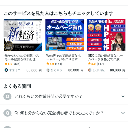
岩手大学
1999年3月 ~ 2005年2月
このサービスを見た人はこちらもチェックしています
働かないための副業→ス
WordPressで高品質なホ
SEOに強い高品質なホー
モール起業を構築します
ームページを作ります シ
ムページを格安で作成し
初心者から個別伴走｜長
ンプル/SEO/ホームペー
ます ホームページ制作歴1
5.0
(334)
5.0
(164)
5.0
(147)
期で回るビジネスづくり
ジ/おしゃれ/スタイリッシ
0年以上！安いけど本格的
80,000
80,000
80,000
と実務AIスキル
ュ
なHP制作
未来｜コンテンツ起業ラボ
ひろ＠ホームページ制作
しばいぬ。
円
円
円
よくある質問
どれくらいの作業時間が必要ですか？
Q. 何も分からない完全初心者でも大丈夫ですか？