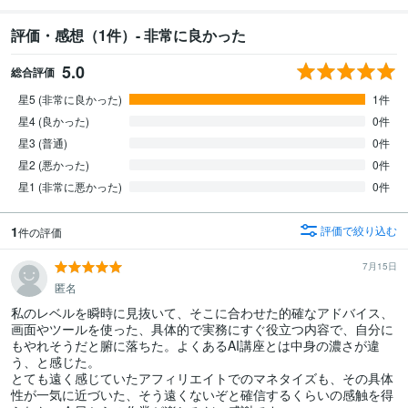
評価・感想（1件）- 非常に良かった
5.0
総合評価
星5 (非常に良かった)
1件
星4 (良かった)
0件
星3 (普通)
0件
星2 (悪かった)
0件
星1 (非常に悪かった)
0件
1
評価で絞り込む
件の評価
7月15日
匿名
私のレベルを瞬時に見抜いて、そこに合わせた的確なアドバイス、
画面やツールを使った、具体的で実務にすぐ役立つ内容で、自分に
もやれそうだと腑に落ちた。よくあるAI講座とは中身の濃さが違
う、と感じた。

とても遠く感じていたアフィリエイトでのマネタイズも、その具体
性が一気に近づいた、そう遠くないぞと確信するくらいの感触を得