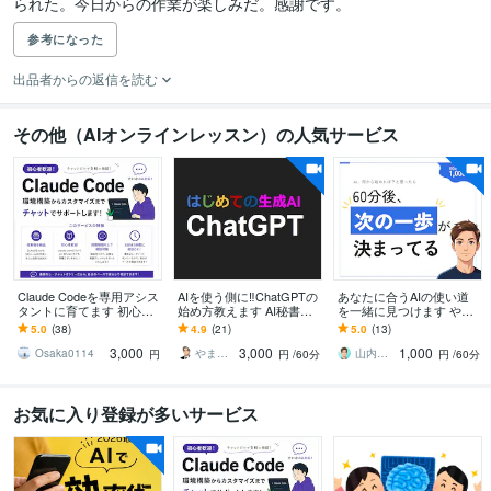
られた。今日からの作業が楽しみだ。感謝です。
参考になった
出品者からの返信を読む
その他（AIオンラインレッスン）の人気サービス
Claude Codeを専用アシス
AIを使う側に‼ChatGPTの
あなたに合うAIの使い道
タントに育てます 初心者
始め方教えます AI秘書
を一緒に見つけます やり
大歓迎！環境構築や用途
化！ChatGPT使いこなし
たいことが曖昧でも大丈
5.0
(38)
4.9
(21)
5.0
(13)
に合うルール・スキルを
術/基礎からリスキリング
夫｜話を聞ける現役エン
3,000
3,000
1,000
作成します
ジニア
Osaka0114
やまさん＠生き方の知恵
山内｜考えを整理する現役エンジニア
円
円
/60分
円
/60分
お気に入り登録が多いサービス