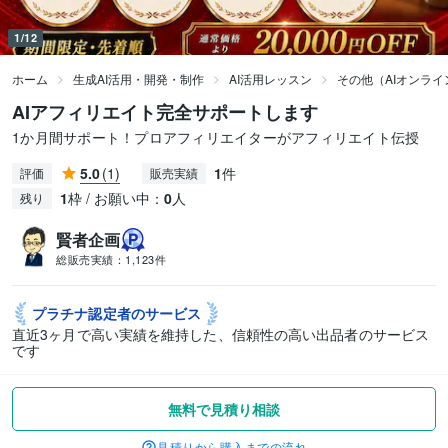
1/12
ホーム
生成AI活用・開発・制作
AI活用レッスン
その他（AIオンラ
AIアフィリエイト完全サポートします
1か月間サポート！プロアフィリエイターがアフィリエイト伝授
5.0
(1)
1
件
評価
販売実績
1
枠 / お願い中：
0
人
残り
賢者企画
総販売実績：
1,123件
プラチナ認定者の
サービス
直近3ヶ月で高い実績を維持した、信頼性の高い出品者のサービス
です
無料で見積り相談
見積りから購入までの流れ