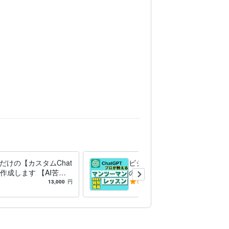
だけの【カスタムChat
ビジネス効率化するChatGPT
】作成します 【AI苦手
の活用法を教えます 【AI苦手
特別価格】専用AIであ
でもOK】ChatGPTを活用し
13,000
円
5.0
(50)
7,500
円
/60分
仕事を徹底効率化
て仕事を徹底効率化