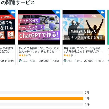
）の関連サービス
be台本の作成
初心者でも簡単！90分で売れる広
AIを活用してコンテンツを生み出
でも安心！
告文を制作します 初心者でも簡
す方法を教えます 新時代に輝
ターになりま
単！コピペだけでプロ級のセール
け！AI活用であなたのコンテンツ
4.9
(17)
4.8
(11)
スレターが完成
を作成しませんか？
000
20,000
20,000
のぶ AI活用かんたんコンテンツ制作術
のぶ AI活用かんたんコンテンツ制作術
円
/90分
円
/90分
円
/90分
0件
1件
0件