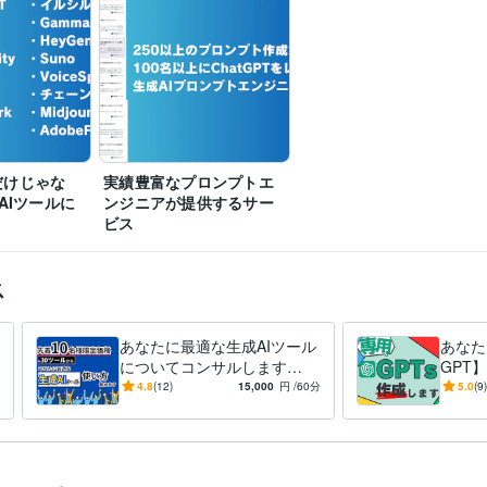
2023年2月
Tだけじゃな
実績豊富なプロンプトエ
AIツールに
ンジニアが提供するサー
ビス
ス
あなたに最適な生成AIツール
あなた
についてコンサルします
GPT
【初心者歓迎】ChatGPT以外
◎】【
4.8
(12)
15,000
円
/60分
5.0
(9)
のAIツールで超業務効率化
なたの