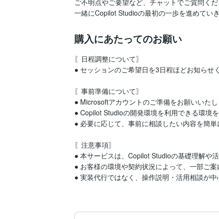
ご不明点やご要望など、チャットでご質問くださ
一緒にCopilot Studioの最初の一歩を進めて
購入にあたってのお願い
〖日程調整について〗

● セッションのご希望日を3日程ほどお知らせく
〖事前準備について〗

● Microsoftアカウントのご準備をお願いいたし
● Copilot Studioの開発環境を利用できる
● 必要に応じて、事前に相談したい内容を簡単
〖注意事項〗

● 本サービスは、Copilot Studioの基
● お客様の環境や契約状況によって、一部ご案
● 実装代行ではなく、操作説明・活用相談が中