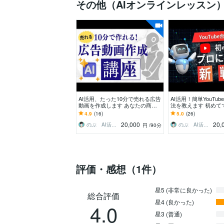
その他（AIオンラインレッスン
AI活用、たった10分で売れる広告
AI活用！簡単YouTu
動画を作成します あなたの商品
法を教えます 初めて
を宣伝しませんか！AIで簡単に広
プロのシナリオライ
4.9
(16)
5.0
(26)
告動画を作れます
せんか？
20,000
20,
のぶ AI活用かんたんコンテンツ制作術
のぶ AI活用かんたんコンテンツ制作術
円
/90分
評価・感想（1件）
星5 (非常に良かった)
総合評価
星4 (良かった)
4.0
星3 (普通)