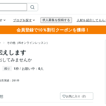
会員登録で10％割引クーポンを獲得！
ン
その他（AIオンラインレッスン）
をお伝えします
出してみませんか
1
枠 / お願い中：
0
人
残り
販売実績：
261件
想
お気に入り（2）