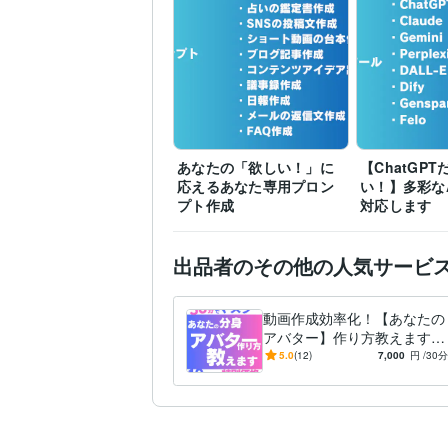
信州大学
2019年3月 ~ 
学歴
あなたの「欲しい！」に
【ChatGP
応えるあなた専用プロン
い！】多彩な
プト作成
対応します
出品者のその他の人気サービ
動画作成効率化！【あなたの
アバター】作り方教えます
【初心者歓迎】HeyGenでア
5.0
(12)
7,000
円
/30分
バター作成してみませんか？