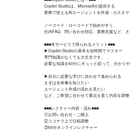
Copilot Studioは、Microsoftが提供する

業務で使えるAIエージェントを作成・カスタマ
ノーコード・ローコードで始めやすく、

社内FAQ、問い合わせ対応、業務支援など、さ
■■■本サービスで得られるメリット■■■

▶Copilot Studioの基本を短時間でマスター

専門知識がなくても大丈夫です。

必要な知識を60分にギュッと絞って、分かりや
▶自分に必要な学びに合わせて進められる

まずは全体像を知りたい

エージェント作成の流れを見たい

など、ご希望に合わせて重点を置く内容を調整
■■■レクチャー内容・流れ■■■

①お問い合わせ・ご購入

②ココナラ上で日程調整

③60分オンラインレクチャー
