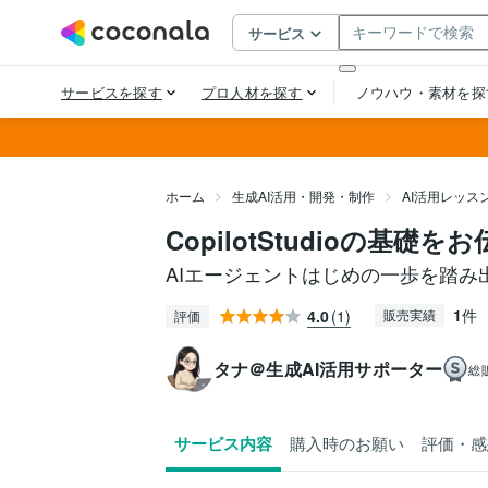
ホーム
生成AI活用・開発・制作
AI活用レッス
CopilotStudioの基礎
AIエージェントはじめの一歩を踏み
1
件
4.0
(1)
販売実績
評価
タナ＠生成AI活用サポーター
総
サービス内容
購入時のお願い
評価・感