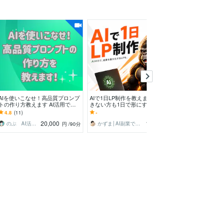
AIを使いこなせ！高品質プロンプ
AIで1日LP制作を教えます 自作で
最初に直すべき
トの作り方教えます AI活用で仕
きない方も1日で形にする入門講
す プロ作家に
事がはかどる！６０分で学べるAI
座
冒頭を迅速判断
4.8
(11)
-
5.0
(24)
時代の必須スキル
納品
20,000
10,000
のぶ AI活用かんたんコンテンツ制作術
かずま│AI副業で月5万稼がせるプロ
物書堂
円
/90分
円