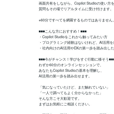
画面共有をしながら、Copilot Studioの使い
質問もその場でリアルタイムに受け付けます。

※60分ですべてを網羅するものではありません。
■■■こんな方におすすめ！■■■

・Copilot Studioをこれから触ってみたい方

・プログラミング経験はないけれど、AI活用を
・社内向けのAI活用やDXの第一歩を踏み出した
■■■今がチャンス！学びをすぐ行動に移そう■■■
わずか60分のオンラインセッションで、

あなたもCopilot Studioの基本を理解し、

AI活用の第一歩を踏み出せます。

「気になっていたけど、まだ触れていない」

「一人で調べてもよく分からなかった」

そんな方こそ大歓迎です。

まずはお気軽にご相談ください。
