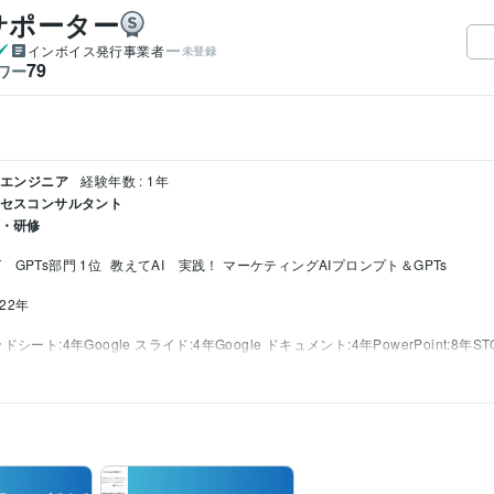
サポーター
インボイス発行事業者
未登録
79
ワー
トエンジニア
経験年数 : 1年
ロセスコンサルタント
成・研修
GPTs部門 1位
教えてAI　実践！ マーケティングAIプロンプト＆GPTs
022年
レッドシート:4年
Google スライド:4年
Google ドキュメント:4年
PowerPoint:8年
ST
:1年
Canva:3年
Perplexity AI:1年
Midjourney:0年
Adobe Premiere Pro:0年
プロンプト:1年
dify:0年
プロンプト作成
ChatGPTに関する研修