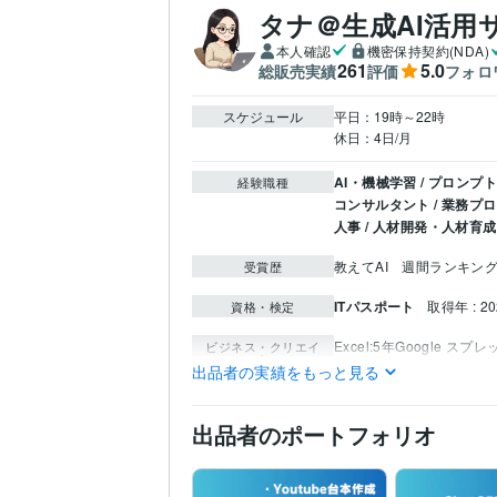
タナ＠生成AI活用
本人確認
機密保持契約(NDA)
261
5.0
総販売実績
評価
フォロ
スケジュール
平日：19時～22時

休日：4日/月
AI・機械学習 / プロンプ
経験職種
コンサルタント / 業務プ
人事 / 人材開発・人材育
教えてAI　週間ランキング　
受賞歴
ITパスポート
取得年 : 2
資格・検定
Excel:5年
Google スプ
ビジネス・クリエイ
ティブツール
Adobe Firefly:0年
CapCut
出品者の実績をもっと見る
LeonardoAI:0年
チェーン
その他ツール
出品者のポートフォリオ
生成AI活用・開発・制作
得意分野
生成AI活用・開発・制作