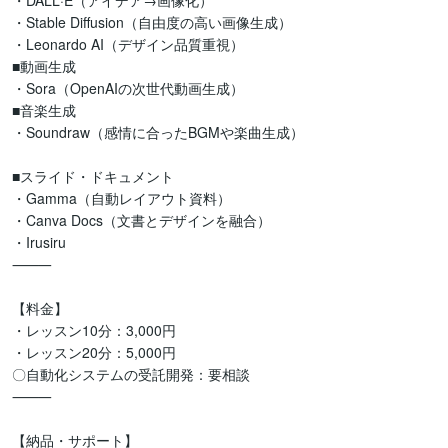
・DALL·E（アイデア→画像化）

・Stable Diffusion（自由度の高い画像生成）

・Leonardo AI（デザイン品質重視）

■動画生成

・Sora（OpenAIの次世代動画生成）

■音楽生成

・Soundraw（感情に合ったBGMや楽曲生成）

■スライド・ドキュメント

・Gamma（自動レイアウト資料）

・Canva Docs（文書とデザインを融合）

・Irusiru

⸻

【料金】

・レッスン10分：3,000円

・レッスン20分：5,000円

〇自動化システムの受託開発：要相談

⸻

【納品・サポート】
