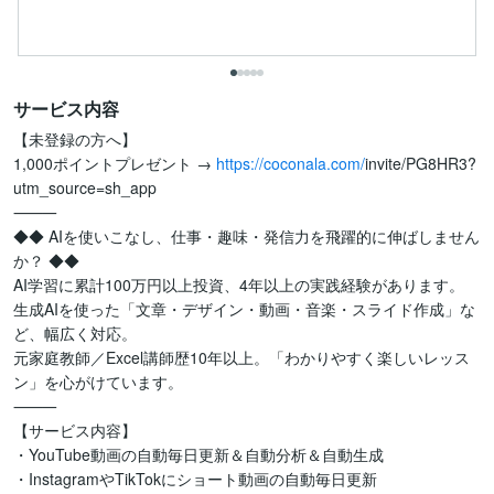
サービス内容
【未登録の方へ】

1,000ポイントプレゼント → 
https://coconala.com/
invite/PG8HR3?
utm_source=sh_app

⸻

◆◆ AIを使いこなし、仕事・趣味・発信力を飛躍的に伸ばしません
か？ ◆◆

AI学習に累計100万円以上投資、4年以上の実践経験があります。

生成AIを使った「文章・デザイン・動画・音楽・スライド作成」な
ど、幅広く対応。

元家庭教師／Excel講師歴10年以上。「わかりやすく楽しいレッス
ン」を心がけています。

⸻

【サービス内容】

・YouTube動画の自動毎日更新＆自動分析＆自動生成

・InstagramやTikTokにショート動画の自動毎日更新
