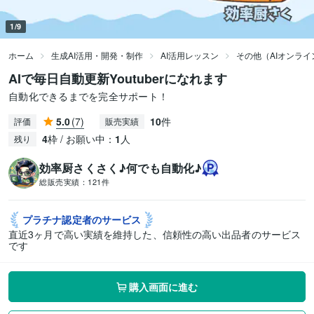
1/9
ホーム
生成AI活用・開発・制作
AI活用レッスン
その他（AIオンラ
AIで毎日自動更新Youtuberになれます
自動化できるまでを完全サポート！
5.0
(7)
10
件
評価
販売実績
4
枠 / お願い中：
1
人
残り
効率厨さくさく♪何でも自動化♪
総販売実績：
121件
プラチナ認定者の
サービス
直近3ヶ月で高い実績を維持した、信頼性の高い出品者のサービス
です
購入画面に進む