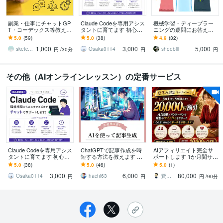
副業・仕事にチャットGP
Claude Codeを専用アシス
機械学習・ディープラー
T・コーデックス等教えま
タントに育てます 初心者
ニングの疑問にお答えし
す SNS自動可・業務効率
大歓迎！環境構築や用途
ます 京都大学で博士号取
5.0
(59)
5.0
(38)
4.9
(32)
・制作など Codex他の厳
に合うルール・スキルを
得後、アメリカ研究者経
1,000
3,000
5,000
選AI
作成します
験者がお手伝い
sketchnews
Osaka0114
shoebill
円
/30分
円
円
その他（AIオンラインレッスン）の定番サービス
Claude Codeを専用アシス
ChatGPTで記事作成を時
AIアフィリエイト完全サ
タントに育てます 初心者
短する方法を教えます SE
ポートします 1か月間サポ
大歓迎！環境構築や用途
O対策した記事を自動生成
ート！プロアフィリエイ
5.0
(38)
5.0
(46)
5.0
(1)
に合うルール・スキルを
するためプロンプト（命
ターがアフィリエイト伝
3,000
6,000
80,000
作成します
令付き）
授
Osaka0114
hachi63
賢者企画
円
円
円
/90分