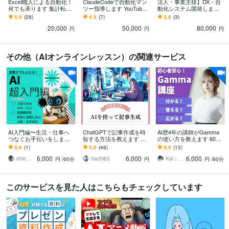
Excel職人による自動化！
ClaudeCodeで自動化マン
法人・事業主様】DX・自
何でも承ります 集計転記/
ツー指導します YouTube
動化システム開発します
Outlook/印刷//シフト表/解
自動/業務効率/アプリ開発/
要件定義からPython/GAS
5.0
(28)
4.5
(7)
5.0
(3)
説付き
プログラミング不要
連携・マニュアル作成保
20,000
50,000
80,000
守まで
円
円
円
その他（AIオンラインレッスン）の関連サービス
AI入門編〜生活・仕事へ
ChatGPTで記事作成を時
AI歴4年の講師がGamma
つなぐお手伝いをします
短する方法を教えます SE
の使い方を教えます 60分
♪AIの知識0で大丈夫！一
O対策した記事を自動生成
で自分の資料を1本完成｜
5.0
(1)
5.0
(46)
5.0
(13)
緒に楽しく学びましょう✨
するためプロンプト（命
LP・画像もその場で
6,000
6,000
6,000
令付き）
shie＠sheeee1227
hachi63
Kai｜生成AI歴4年_開発から活用まで
円
/60分
円
円
/60分
このサービスを見た人はこちらもチェックしています