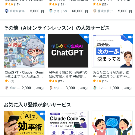
演奏動画・ずんだもん動
専属SNSマーケのチーム
ンルに合わせて編集しま
5.0
(17)
4.9
(121)
5.0
(22)
画作成も対応可能です！
が戦略的対応！
す
3,000
60,000
5,000
水希＠音楽・映像・デザイン
まさ｜SNSプロマーケター
株式会社デジタルレシピ
円
円
円
その他（AIオンラインレッスン）の人気サービス
ChatGPT・Claude・Gemi
AIを使う側に‼ChatGPTの
あなたに合うAIの使い道
ni教えます 3大AI課金ユー
始め方教えます AI秘書
を一緒に見つけます やり
ザーが「今使える」活用
化！ChatGPT使いこなし
たいことが曖昧でも大丈
-
(2)
4.9
(21)
5.0
(13)
術を個別レッスン
術/基礎からリスキリング
夫｜話を聞ける現役エン
2,000
3,000
1,000
ジニア
Yoshinaga0816
やまさん＠生き方の知恵
山内｜考えを整理する現役エンジニア
円
/30分
円
/60分
円
/60分
お気に入り登録が多いサービス