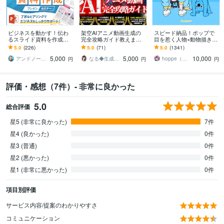
ビジネスを動かす！伝わ
架空AIアニメ動画生成の
スピード納品！ポップで
るスライド資料を作成し
完全攻略ガイド教えます
目を惹く人物×動物描きま
ます 営業資料・プレゼン
【5大専用GPTs】Youtube
す 挿絵・動画・グッズな
5.0
(226)
5.0
(71)
5.0
(1341)
資料・企画書・セミナー
でバズるアニメ動画で収
ど鮮やかな配色で個性を
5,000
5,000
10,000
資料のパワポ作成
益化
出したい方へ
アンドノーツ｜スライドデザイナー
なる◆生成AI活用サポート
hoppe（ほっぺ）
円
円
円
評価・感想（7件）- 非常に良かった
5.0
総合評価
星5 (非常に良かった)
7件
星4 (良かった)
0件
星3 (普通)
0件
星2 (悪かった)
0件
星1 (非常に悪かった)
0件
項目別評価
サービス内容/提案のわかりやすさ
コミュニケーション