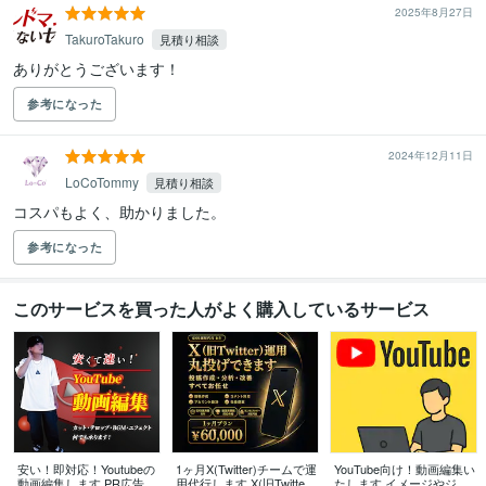
2025年8月27日
TakuroTakuro
見積り相談
ありがとうございます！
参考になった
2024年12月11日
LoCoTommy
見積り相談
コスパもよく、助かりました。
参考になった
このサービスを買った人がよく購入しているサービス
安い！即対応！Youtubeの
1ヶ月X(Twitter)チームで運
YouTube向け！動画編集い
動画編集します PR広告・
用代行します X(旧Twitter)
たします イメージやジャ