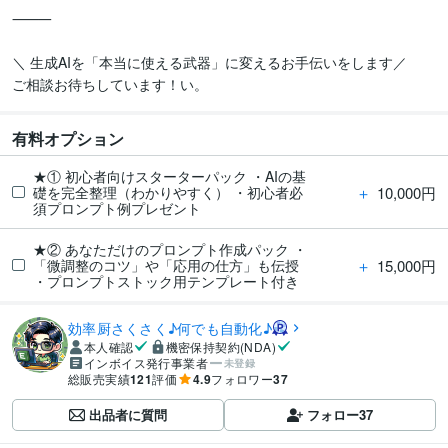
⸻

＼ 生成AIを「本当に使える武器」に変えるお手伝いをします／

ご相談お待ちしています！い。
有料オプション
★① 初心者向けスターターパック ・AIの基
＋
10,000円
礎を完全整理（わかりやすく） ・初心者必
須プロンプト例プレゼント
★② あなただけのプロンプト作成パック ・
＋
15,000円
「微調整のコツ」や「応用の仕方」も伝授
・プロンプトストック用テンプレート付き
効率厨さくさく♪何でも自動化♪
本人確認
機密保持契約(NDA)
インボイス発行事業者
未登録
総販売実績
121
評価
4.9
フォロワー
37
出品者に質問
フォロー
37