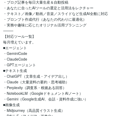
・ブログ記事を毎日大量生産＆自動投稿

・あなたに合ったAIツールの選定と活用法をレクチャー

・テキスト／画像／動画／音楽／スライドなど生成AI全般に対応

・プロンプト作成代行（あなたの代わりに最適化）

・実務や趣味に応じたオリジナル活用プランニング

⸻

【対応ツール一覧】

毎月増えています。

■エージェント

・GeminiCode

・ClaudeCode

・GPTエージェント

■テキスト生成

・ChatGPT（文章生成・アイデア出し）

・Claude（大量資料の要約・思考補助）

・Perplexity（調査系・根拠ある回答）

・NotebookLM（GoogleドキュメントAIノート）

・Gemini（Google生成AI、会話・資料作成に強い）

■画像生成

・Midjourney（高品質イラスト生成）
