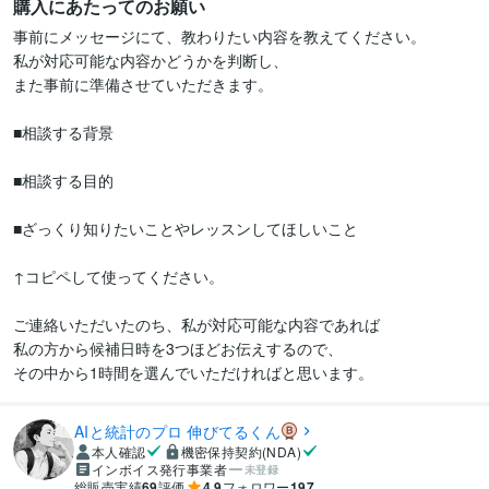
購入にあたってのお願い
事前にメッセージにて、教わりたい内容を教えてください。

私が対応可能な内容かどうかを判断し、

また事前に準備させていただきます。

■相談する背景

■相談する目的

■ざっくり知りたいことやレッスンしてほしいこと

↑コピペして使ってください。

ご連絡いただいたのち、私が対応可能な内容であれば

私の方から候補日時を3つほどお伝えするので、

その中から1時間を選んでいただければと思います。
AIと統計のプロ 伸びてるくん
本人確認
機密保持契約(NDA)
インボイス発行事業者
未登録
総販売実績
69
評価
4.9
フォロワー
197