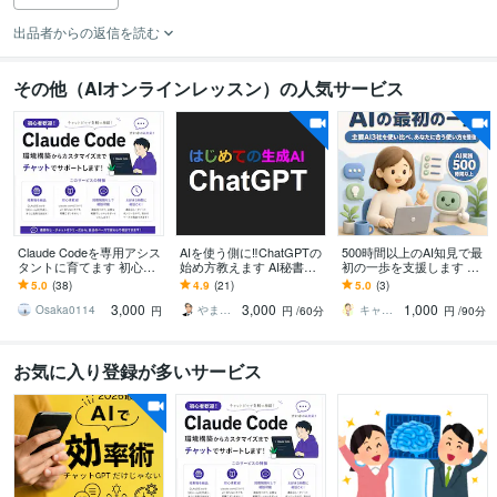
出品者からの返信を読む
その他（AIオンラインレッスン）の人気サービス
Claude Codeを専用アシス
AIを使う側に‼ChatGPTの
500時間以上のAI知見で最
タントに育てます 初心者
始め方教えます AI秘書
初の一歩を支援します 主
大歓迎！環境構築や用途
化！ChatGPT使いこなし
要3社500時間以上の実体
5.0
(38)
4.9
(21)
5.0
(3)
に合うルール・スキルを
術/基礎からリスキリング
験で、AI選びから使い道
3,000
3,000
1,000
作成します
まで
Osaka0114
やまさん＠生き方の知恵
キャリアコンサルタント＋プラス
円
円
/60分
円
/90分
お気に入り登録が多いサービス