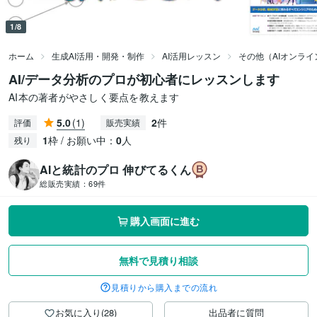
1/8
ホーム
生成AI活用・開発・制作
AI活用レッスン
その他（AIオンラ
AI/データ分析のプロが初心者にレッスンします
AI本の著者がやさしく要点を教えます
5.0
(1)
2
件
評価
販売実績
1
枠 / お願い中：
0
人
残り
AIと統計のプロ 伸びてるくん
総販売実績：
69件
購入画面に進む
無料で見積り相談
見積りから購入までの流れ
お気に入り(28)
出品者に質問