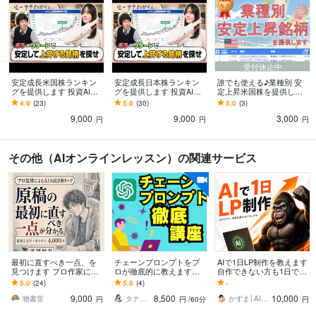
Bard:1年
DALL-E:1年
niji・journey:1年
得意分野
IT相談・システム開発
AIやデータ分析のビジネス導入
AI
データ分析
プログラミング
開発
ビジネス
受付休止中
資産運用・副業の相談
利益見込み株の一覧提供
安定成長米国株ランキン
安定成長日本株ランキン
誰でも使える♪業種別 安
株
投資
統計
AI
グを提供します 投資AIの
グを提供します 投資AIの
定上昇米国株を提供しま
プロが毎日の5000銘柄を
プロが毎日の4000銘柄を
す 着実に急上昇している
4.9
(23)
5.0
(30)
5.0
(3)
ランキング化｜AI分析
ランキング化｜AIで分析
銘柄リストをAIのプロが
学歴
9,000
9,000
3,000
最安値で提供！
円
円
円
岩手大学工学院
2014年3月 ~ 2015年2月
語学力
その他（AIオンラインレッスン）の関連サービス
英語
ビジネスレベル
最初に直すべき一点、を
チェーンプロンプトをプ
AIで1日LP制作を教えます
見つけます プロ作家によ
ロが徹底的に教えます
自作できない方も1日で形
る小説ドック／冒頭を迅
【AI初心者でもOK】打ち
にする入門講座
5.0
(24)
5.0
(4)
-
速判断。４８時間以内に
出の小槌で超効率化して
9,000
8,500
10,000
納品
みませんか？
物書堂
タナ＠生成AI活用サポーター
かずま│AI副業で月5万稼がせるプロ
円
円
/60分
円