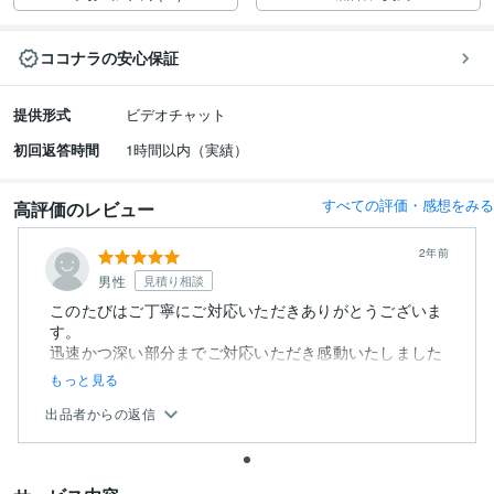
ココナラの安心保証
提供形式
ビデオチャット
初回返答時間
1時間以内（実績）
すべての評価・感想をみる
高評価のレビュー
2年前
男性
見積り相談
このたびはご丁寧にご対応いただきありがとうございま
す。
迅速かつ深い部分までご対応いただき感動いたしました
し、おかげさま...
もっと見る
出品者からの返信