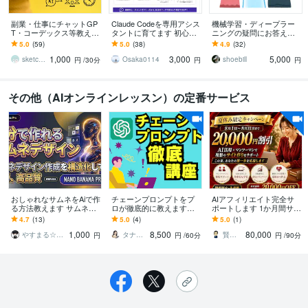
副業・仕事にチャットGP
Claude Codeを専用アシス
機械学習・ディープラー
T・コーデックス等教えま
タントに育てます 初心者
ニングの疑問にお答えし
す SNS自動可・業務効率
大歓迎！環境構築や用途
ます 京都大学で博士号取
5.0
(59)
5.0
(38)
4.9
(32)
・制作など Codex他の厳
に合うルール・スキルを
得後、アメリカ研究者経
1,000
3,000
5,000
選AI
作成します
験者がお手伝い
sketchnews
Osaka0114
shoebill
円
/30分
円
円
その他（AIオンラインレッスン）の定番サービス
おしゃれなサムネをAiで作
チェーンプロンプトをプ
AIアフィリエイト完全サ
る方法教えます サムネを
ロが徹底的に教えます
ポートします 1か月間サポ
NANOBANANAPROで簡
【AI初心者でもOK】打ち
ート！プロアフィリエイ
4.7
(13)
5.0
(4)
5.0
(1)
単作成｜GPTs即納
出の小槌で超効率化して
ターがアフィリエイト伝
1,000
8,500
80,000
みませんか？
授
やすまる☆AIで時短・自動化
タナ＠生成AI活用サポーター
賢者企画
円
円
/60分
円
/90分