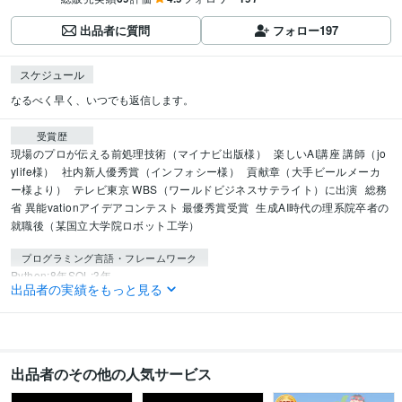
出品者に質問
フォロー
197
スケジュール
なるべく早く、いつでも返信します。
受賞歴
現場のプロが伝える前処理技術（マイナビ出版様）
楽しいAI講座 講師（jo
ylife様）
社内新人優秀賞（インフォシー様）
貢献章（大手ビールメーカ
ー様より）
テレビ東京 WBS（ワールドビジネスサテライト）に出演
総務
省 異能vationアイデアコンテスト 最優秀賞受賞
生成AI時代の理系院卒者の
就職後（某国立大学院ロボット工学）
プログラミング言語・フレームワーク
Python:8年
SQL:3年
出品者の実績をもっと見る
ビジネス・クリエイティブツール
Adobe Analytics:2年
Google Analytics:3年
Looker Studio:2年
WordPress:2年
Excel:10年
Google スプレッドシート:10年
Google ドキュメント:10年
PowerPoint:10年
Word:10年
出品者のその他の人気サービス
Google BigQuery:3年
redash:3年
Tableau:2年
Asana:1年
Stable Diffusion:1年
ChatGPT:1年
Perplexity AI:1年
Midjourney:1年