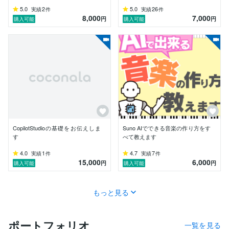
5.0
2
5.0
26
実績
件
実績
件
■資格や実績

8,000
7,000
円
円
購入可能
購入可能
・2023年より、計250以上のプロンプトを作成

・累計1,000名以上に生成AIツールの使い方をレクチャ
ー

・『生成AIプロンプトエンジニア検定』合格

・『教えてAI』コンテストにおいて複数回受賞

■サービス

・購入前でも無料で質問可能

・戦略から実行まで一貫サポート

・レクチャーからプロンプト作成など豊富なサービス

CopilotStudioの基礎をお伝えしま
Suno AIでできる音楽の作り方をす
■お客様の声（一部）

す
べて教えます
・細かくヒアリングしてくださり、最高のプロンプトを
書いていただきました。

4.0
1
4.7
7
実績
件
実績
件
・大変スムーズに高品質なプロンプトを作成していただ
15,000
6,000
円
円
購入可能
購入可能
きました。

・わかりやすくAIの概略がわかりました。知識と経験が
半端ないです！

もっと見る
・丁寧に教えていただき、自分に適したChatGPTの使
い方が分かりました！

ポートフォリオ
一覧を見る