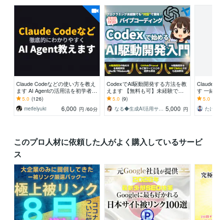
Claude Codeなどの使い方を教え
CodexでAI駆動開発する方法を教
Claud
ます AI Agentの活用法を初学者に
えます 【無料も可】未経験でも
す 一緒
もわかりやすくお伝えします
プログラミングできる次世代スキ
て、AI
5.0
(126)
5.0
(9)
5.0
(4)
ルを習得
6,000
5,000
meifelyuki
なる◆生成AI活用サポート
円
/60分
円
このプロ人材に依頼した人がよく購入しているサービ
ス