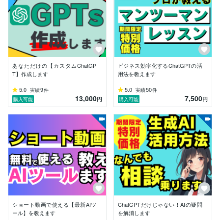
具体的で効果的なプロンプトの活用したり、

ChatGPTの活用術をマスターしてみませんか？

■ご提供サービス(一部)

・ChatGPT専用プロンプト作成

・専用チャットボット開発

あなただけの【カスタムChatGP
ビジネス効率化するChatGPTの活
・ChatGPT/Difyのレクチャー

T】作成します
用法を教えます
・そのほかの生成AIツールのレクチャー

5.0
9
5.0
50
実績
件
実績
件
13,000
7,500
円
円
購入可能
購入可能
■作成プロンプト例

・YouTube台本作成

・占いの鑑定書作成

・SNSの投稿文作成

・ショート動画の台本作成

・ブログ記事作成

・コンテンツアイデア出し

・議事録作成

・日報作成

・メール文作成

・FAQ作成

ショート動画で使える【最新AIツ
ChatGPTだけじゃない！AIの疑問
■■本サービスを選ぶ理由■■

ール】を教えます
を解消します