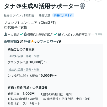
タナ＠生成AI活用サポーター
最終ログイン：
8時間前
稼働状況
内容によります
プロンプトエンジニア（ChatGPT）
20代後半
女性
本人確認
機密保持契約(NDA)
インボイス発行事業者
未登録
261
5.0
79
販売実績
評価
フォロワー
納品ごとの予算目安
生成AI活用・開発・制作
10,000円〜
プロンプト作成
生成AI活用・開発・制作
10,000円〜
ChatGPTに関する研修
継続（時給/月給）の予算目安
4,000円
時間単価：
1週間の稼働日数：
週3日
1日の稼働時間：
3時間
稼働時間帯：
平日夜間、土日・祝日
勤務場所：
フルリモート