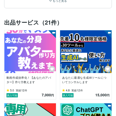
もっと見る
業務をスムーズにすることで、

ビジネスの成長を一緒に実現します。

★こんなお悩みはありませんか？

出品サービス（21件）
・ChatGPTを使い始めたけど、うまく使いこなせない

・生成AIツールが多すぎて、どれを選べば良いかわから
ない

・ChatGPTの活用方法がイメージできず、効果的に使
えない

・AI導入の初期設定や運用が難しい

■■AI関連の経験■■

生成AIを使って、理想をかなえたい！

そう思う人の支えになりたい。

動画作成効率化！【あなたのアバ
あなたに最適な生成AIツールにつ
2023年からずっとプロンプトを作り続け、

ター】作り方教えます
いてコンサルします
【300以上】のプロンプトを作成してきました。

5.0
12
4.8
12
実績
件
実績
件
7,000
15,000
また、累計3000人以上に

円
円
購入可能
購入可能
生成AIツールをレクチャーしてきました。

丁寧にヒアリングさせていただき、

あなた専用のAI活用法をお手伝いをします。
