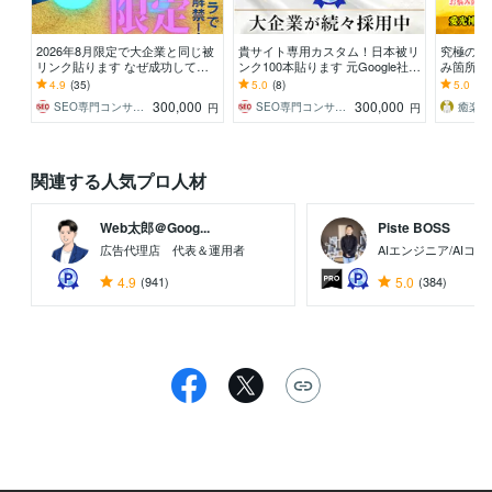
2026年8月限定で大企業と同じ被
貴サイト専用カスタム！日本被リ
究極の遠
リンク貼ります なぜ成功してい
ンク100本貼ります 元Google社員
み箇所を
る大企業と御社で結果に差が付く
提供！最先端の外部SEO日本被リ
悩み箇所
4.9
(35)
5.0
(8)
5.0
(54
の？答えは○○！
ンク対策！
トに送り
300,000
300,000
SEO専門コンサルタント
SEO専門コンサルタント
癒楽＠
円
円
関連する人気プロ人材
Web太郎＠Goog...
Piste BOSS
広告代理店 代表＆運用者
AIエンジニア/AIコ
4.9
(941)
5.0
(384)