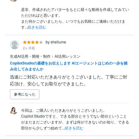
是非、作成されたアバターをもとに様々な動画を作成してみてい
ただければと思います。

また何かございましたら、いつでもお気軽にご連絡いただけま
す...
続きを読む
by shellume
2ヶ月前
生成AI活用・開発・制作
>
AI活用レッスン
CopilotStudioの基礎をお伝えします AIエージェントはじめの一歩を踏
み出してみませんか
迅速にご対応いただきありがとうございました。丁寧にご対
応頂け、安心してお取引ができました。
参考になった
今回は、ご購入いただきありがとうございました。

Copilot Studioですと、できる部分とそうでない部分ということ
がまだまだございますが、まずは何ができないのか知り、できる
部分から少しずつ始めて...
続きを読む