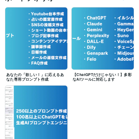
■■プロフィール■■

●最新のAIツールを毎日触っています！

　趣味は新しい生成AIツールを使うことです！

　様々なAIツールを使っています。

●東京→愛知→長野→東京と転々としてきました

　様々な場所に住んできましたが、長野県が1番好きで
す！

●地方の水族館をめぐるのが好きです

　様々な水族館をめぐっています。

あなたの「欲しい！」に応えるあ
【ChatGPTだけじゃない！】多彩
　ぼ～っと水槽を眺める時間も大事ですよね！
なた専用プロンプト作成
なAIツールに対応します