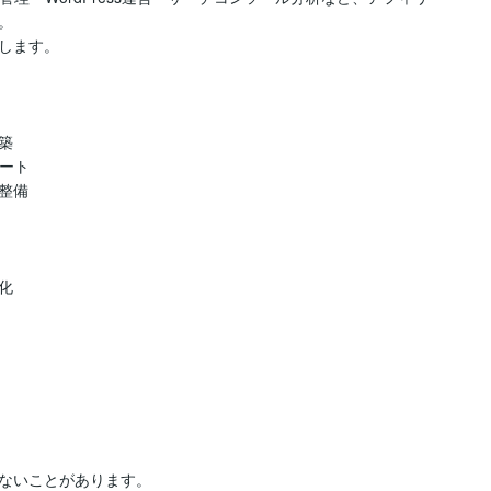


します。



ート

備



ないことがあります。
