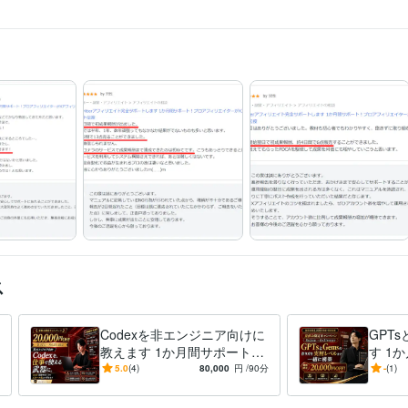
現在
掲載されました
ココナラ「アフィリエイトの相談」ランキング1位
ココナラ「ア
イター
Amazonインフルエンサー認定
ココナラ「アフィリエイトの相談」売上ラ
ナラ「アフィリエイトの相談」お気に入り数順1位
YouTubeチャンネル「AI
: 2004年
定
取得年 : 2015年
Master★★）
取得年 : 2015年
015年
報技術者）
取得年 : 2016年
5年
Google サイト:15年
Google スプレッドシート:6年
Google ドキュメント:15年
ogle Search Console:15年
Stable Diffusion:3年
ChatGPT:4年
Bard:4年
CapCut:
ス
Gemini (Google)
Claude (Anthropic)
ChatGPT (OpenAI)
Cursor (AI搭載
コンテンツ自動生成システム
画像生成AI
Codexを非エンジニア向けに
GPT
構築
WordPressサイト構築
アフィリエイトサイト設計・制作
特化型ニュース
教えます 1か月間サポート！
す 1
携
内部SEO対策・サイト構造最適化
サイト高速化・表示改善
WordPress
初心者でも安心ワークショッ
でも1
5.0
(4)
80,000
円
/90分
-
(1)
グ・サイト修正
プ型AIコンサル