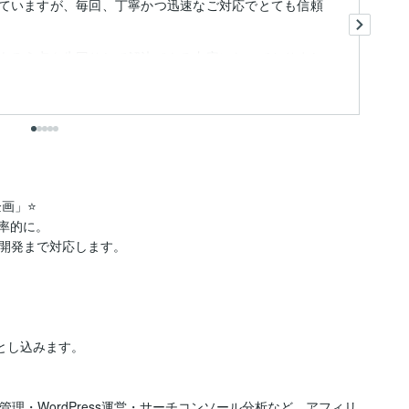
ていますが、毎回、丁寧かつ迅速なご対応でとても信頼
先
（
る
あろう点を先回りして解決できる内容になっておりまし
すす
も
「正解」...
出
」⭐️

率的に。

開発まで対応します。

とし込みます。

理・WordPress運営・サーチコンソール分析など、アフィリ