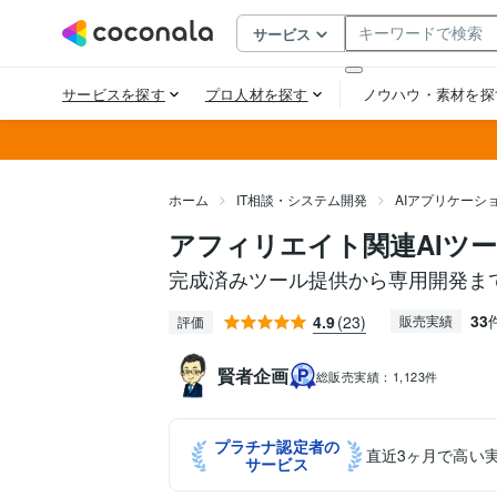
ホーム
IT相談・システム開発
AIアプリケーシ
アフィリエイト関連AIツ
完成済みツール提供から専用開発ま
33
4.9
(23)
販売実績
評価
賢者企画
総販売実績：
1,123件
プラチナ認定者の
直近3ヶ月で高い
サービス