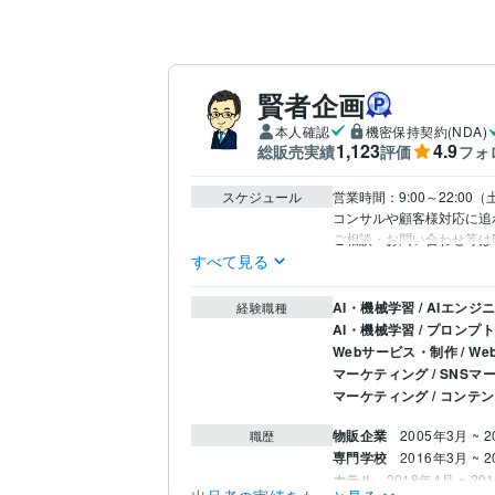
賢者企画
本人確認
機密保持契約(NDA)
1,123
4.9
総販売実績
評価
フォ
スケジュール
営業時間：9:00～22:00（
コンサルや顧客様対応に追わ
ご相談・お問い合わせ等は
すべて見る
AI・機械学習 / AIエンジ
経験職種
AI・機械学習 / プロンプ
Webサービス・制作 / 
マーケティング / SNSマ
マーケティング / コンテ
物販企業
2005年3月 ~ 
職歴
専門学校
2016年3月 ~ 
ホテル
2018年4月 ~ 20