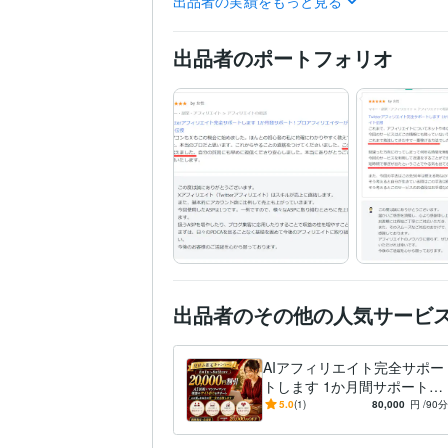
出品者の実績をもっと見る
賢者企画
2019年5月 ~ 
相模原経済新聞の一面に
受賞歴
出品者のポートフォリオ
ース「セレラボ」専属ラ
談」おすすめ順1位
ココ
高等学校教諭免許
取得年 
資格・検定
Webクリエイター能力認
インターネット検定（.com
ITパスポート
取得年 : 2
情報処理技術者（基本情
CSS:15年
HTML:15年
プログラミング言
語・フレームワーク
WordPress:15年
Excel:2
ビジネス・クリエイ
ティブツール
Google Analytics:15年
Go
出品者のその他の人気サービ
生成AI活用・開発・制作
得意分野
戦略・ライティング
AI
AIアフィリエイト完全サポー
Web制作・HP作成・EC
トします 1か月間サポート！
サイトのAI自動化・API連
プロアフィリエイターがアフ
5.0
(1)
80,000
円
/90分
HTML/CSSコーディン
ィリエイト伝授