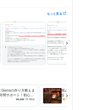
フィリエイトの相談」おすすめ1位
バリューコマ
もっと見る
ンキング1位
ココナラ「アフィリエイトの相
収益化ラボ」インタビュー出演
PowerPoint:25年
Word:25年
10年
Vrew:5年
Adobe Illustrator:15年
コードエディタ)
AIエージェント導入・構築
AI SEO
sとGemsの作り方教えま
私のブログで広告・宣伝・販
・まとめサイト構築
AIを活用したWeb制作
Web
か月間サポート！初心者
促・集客いたします 「AI×W
移行・サーバー移転
ランディングページ（LP）制作
か月間で実用レベルへ
EBサイト運営」の専門メデ
80,000
円
/90分
5.0
(79)
12,000
円
ィアでプロモーション！