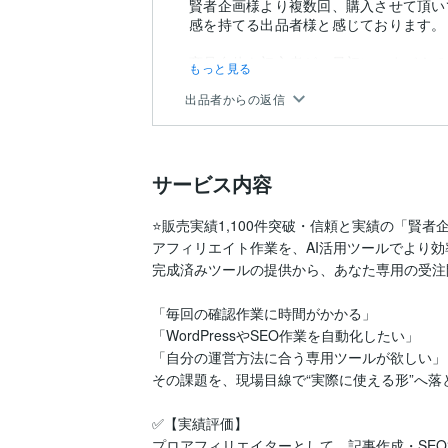
賢者企画様より複数回、購入させて頂い
感を持てる出品者様と感じております。
商品自体も初心者が、最初につまづくで
もっと見る
て、余計な試行錯誤を省いて、現時点での
出品者からの返信
サービス内容
⭐️販売実績1,100件突破・信頼と実績の「賢者企画
アフィリエイト作業を、AI活用ツールでより効
完成済みツールの提供から、あなた専用の受注
「毎回の確認作業に時間がかかる」

「WordPressやSEO作業を自動化したい」

「自分の運営方法に合う専用ツールが欲しい」

その課題を、現場目線で“実際に使える形”へ落
✅【実績評価】

プロアフィリエイターとして、記事作成・SEO管