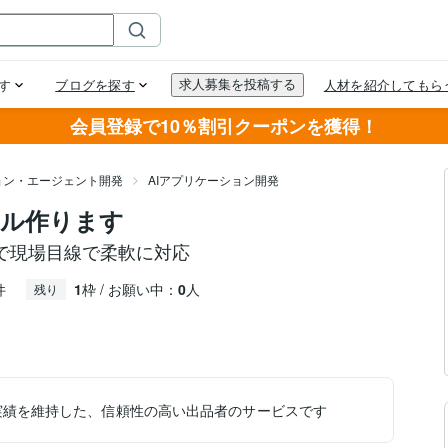
会員登録で10％割引クーポンを獲得！
ョン・エージェント開発
AIアプリケーション開発
ール作ります
で現場目線で柔軟に対応
件
1
枠 / お願い中：
0
人
残り
実績を維持した、信頼性の高い出品者のサービスです