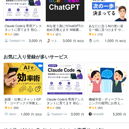
Claude Codeを専用アシス
AIを使う側に‼ChatGPTの
あなたに合うAIの使い道
タントに育てます 初心者
始め方教えます AI秘書
を一緒に見つけます やり
大歓迎！環境構築や用途
化！ChatGPT使いこなし
たいことが曖昧でも大丈
5.0
(38)
4.9
(21)
5.0
(13)
に合うルール・スキルを
術/基礎からリスキリング
夫｜話を聞ける現役エン
3,000
3,000
1,000
作成します
ジニア
Osaka0114
やまさん＠生き方の知恵
山内｜考えを整理する現役エンジニア
円
円
/60分
円
/60分
お気に入り登録が多いサービス
副業・仕事にチャットGP
Claude Codeを専用アシス
機械学習・ディープラー
T・コーデックス等教えま
タントに育てます 初心者
ニングの疑問にお答えし
す SNS自動可・業務効率
大歓迎！環境構築や用途
ます 京都大学で博士号取
5.0
(59)
5.0
(38)
4.9
(32)
・制作など Codex他の厳
に合うルール・スキルを
得後、アメリカ研究者経
1,000
3,000
5,000
選AI
作成します
験者がお手伝い
sketchnews
Osaka0114
shoebill
円
/30分
円
円