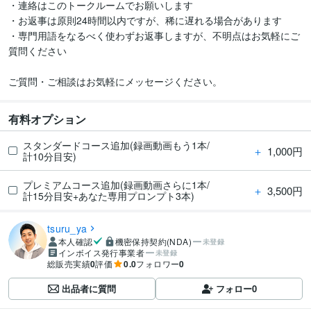
・連絡はこのトークルームでお願いします

・お返事は原則24時間以内ですが、稀に遅れる場合があります

・専門用語をなるべく使わずお返事しますが、不明点はお気軽にご
質問ください

ご質問・ご相談はお気軽にメッセージください。
有料オプション
スタンダードコース追加(録画動画もう1本/
＋
1,000円
計10分目安)
プレミアムコース追加(録画動画さらに1本/
＋
3,500円
計15分目安+あなた専用プロンプト3本)
tsuru_ya
本人確認
機密保持契約(NDA)
未登録
インボイス発行事業者
未登録
総販売実績
0
評価
0.0
フォロワー
0
出品者に質問
フォロー
0