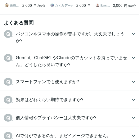
ごとも AIに話せばそっ
使い方を学ぼう
2,000
2,000
3,000
とアドバイス
挑戦じいじ
たくみデータ
動画編集・デザイン・Web制作・AI活用
円
/60分
円
円
/60分
よくある質問
パソコンやスマホの操作が苦手ですが、大丈夫でしょう
か?
Gemini、ChatGPTやClaudeのアカウントを持っていませ
ん。どうしたら良いですか?
スマートフォンでも使えますか?
効果はどれくらい期待できますか?
個人情報やプライバシーは大丈夫ですか?
AIで何ができるのか、まだイメージできません。