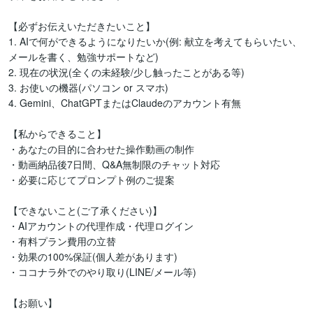
【必ずお伝えいただきたいこと】

1. AIで何ができるようになりたいか(例: 献立を考えてもらいたい、
メールを書く、勉強サポートなど)

2. 現在の状況(全くの未経験/少し触ったことがある等)

3. お使いの機器(パソコン or スマホ)

4. Gemini、ChatGPTまたはClaudeのアカウント有無

【私からできること】

・あなたの目的に合わせた操作動画の制作

・動画納品後7日間、Q&A無制限のチャット対応

・必要に応じてプロンプト例のご提案

【できないこと(ご了承ください)】

・AIアカウントの代理作成・代理ログイン

・有料プラン費用の立替

・効果の100%保証(個人差があります)

・ココナラ外でのやり取り(LINE/メール等)

【お願い】
