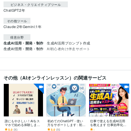
ビジネス・クリエイティブツール
ChatGPT:2年
その他ツール
Claude:2年
Gemini:1年
得意分野
生成AI活用・開発・制作
生成AI活用プロンプト作成
生成AI活用・開発・制作
AI初心者向け伴走サポート
その他（AIオンラインレッスン）の関連サービス
誰にもやさしい！AIをス
初めてのChatGPT - 使い
仕事で使える生成AI活用
マホで始める体験します
方をサポートします : 初心
を教えます 仕事効率化AI
伝えたい気持ちも、困り
者でも安心！ChatGPTの
を60分で実践習得
5.0
(1)
5.0
(1)
-