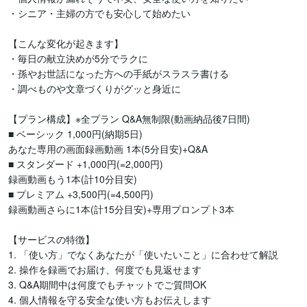
・シニア・主婦の方でも安心して始めたい

【こんな変化が起きます】

・毎日の献立決めが5分でラクに

・孫やお世話になった方への手紙がスラスラ書ける

・調べものや文章づくりがグッと身近に

【プラン構成】※全プラン Q&A無制限(動画納品後7日間)

■ ベーシック 1,000円(納期5日)

あなた専用の画面録画動画 1本(5分目安)+Q&A

■ スタンダード +1,000円(=2,000円)

録画動画もう1本(計10分目安)

■ プレミアム +3,500円(=4,500円)

録画動画さらに1本(計15分目安)+専用プロンプト3本

【サービスの特徴】

1. 「使い方」でなくあなたが「使いたいこと」に合わせて解説

2. 操作を録画でお届け、何度でも見返せます

3. Q&A期間中は何度でもチャットでご質問OK

4. 個人情報を守る安全な使い方もお伝えします
