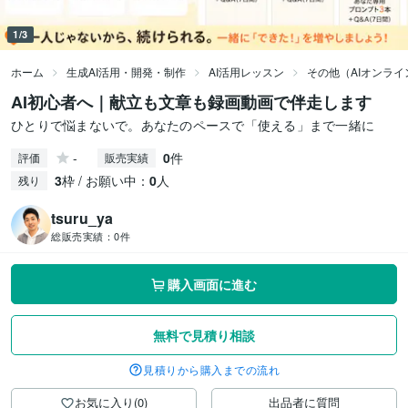
1/3
ホーム
生成AI活用・開発・制作
AI活用レッスン
その他（AIオンラ
AI初心者へ｜献立も文章も録画動画で伴走します
ひとりで悩まないで。あなたのペースで「使える」まで一緒に
-
0
件
評価
販売実績
3
枠 / お願い中：
0
人
残り
tsuru_ya
総販売実績：
0件
購入画面に進む
無料で見積り相談
見積りから購入までの流れ
お気に入り(0)
出品者に質問