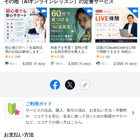
その他（AIオンラインレッスン）の定番サービス
初心者の方へ！生成AI活
AI迷子を卒業！資料が変
話題のClaudeCodeをLIVE
用のお悩み解決します 実
わるAI活用法を教えます
で体験できます AI初心者
績200件超の専門家が中立
初心者OK｜デザイナー×
歓迎、難しい設定なし、
5.0
(19)
5.0
(2)
5.0
(3)
にツール選定から伴走
ベストセラー著者が丁寧
見て、聞いて、わかる60
6,000
3,500
2,000
に伝授
分
Kai｜生成AI歴4年_開発から活用まで
Mica｜TOWA PRESS想いを形に
AIコーチング くろこらぼ
円
/60分
円
/60分
円
/60分
ご利用ガイド
サービスの出品、購入、取引の流れ、お支払い方法・手数料
や、ココナラを安心・安全に使って頂くための制度やマナー
など、ココナラの使い方はこちら。
お支払い方法