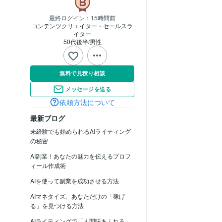
最終ログイン：
15時間前
コンテンツクリエイター・セールスラ
イター
50代後半
男性
無料で見積り相談
メッセージを送る
依頼方法について
最新ブログ
未経験でも始められるAIライティング
の秘密
AI副業！あなたの魅力を伝えるプロフ
ィール作成術
AIを使って副業を成功させる方法
AIマネタイズ、あなただけの「稼げ
る」を見つける方法
AIライティングで「人間味あふれる」