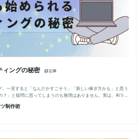
ティングの秘密
記事
ング。一見すると「なんだかすごそう」「新しい稼ぎ方かも」と思う
？」と疑問に思ってしまうのも無理はありません。実は、AIラ...
ンツ制作術