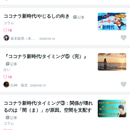
以上の実績×書籍
著者
ココナラ新時代/やじるしの向き
記事
コラム
18
坂本龍馬（本
2026/05/12
名）
『ココナラ新時代/タイミング⑤（完）』
記事
占い
16
白神 龍玄
2026/06/13
ココナラ新時代/タイミング③：関係が壊れ
るのは「間（ま）」が原因。空間を支配す
る「調律」の力
記事
コラム