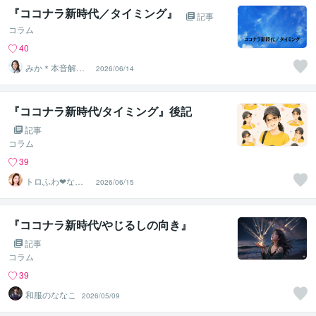
『ココナラ新時代／タイミング』
記事
コラム
40
みか＊本音解放
2026/06/14
サポーター
『ココナラ新時代/タイミング』後記
記事
コラム
39
トロふわ❤なつ
2026/06/15
こ
『ココナラ新時代/やじるしの向き』
記事
コラム
39
和服のななこ
2026/05/09