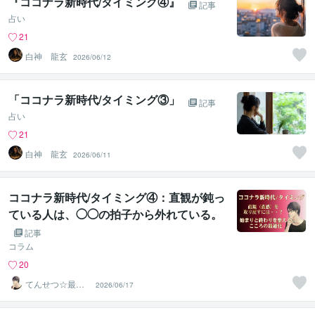
『ココナラ新時代/タイミング④』
記事
占い
21
白神 龍玄
2026/06/12
「ココナラ新時代/タイミング③」
記事
占い
21
白神 龍玄
2026/06/11
ココナラ新時代/タイミング④：直観が鈍っ
ている人は、◯◯の拍子から外れている。
記事
コラム
20
てんせつ☆最適
2026/06/17
ライフをサポー
トする