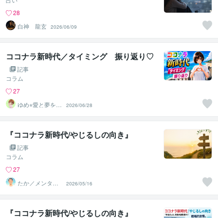
28
白神 龍玄
2026/06/09
ココナラ新時代／タイミング 振り返り♡
記事
コラム
27
ゆめ⭐︎愛と夢を応
2026/06/28
援するスターゲ
イザー
『ココナラ新時代/やじるしの向き』
記事
コラム
27
たか／メンタル
2026/05/16
パートナー
『ココナラ新時代/やじるしの向き』