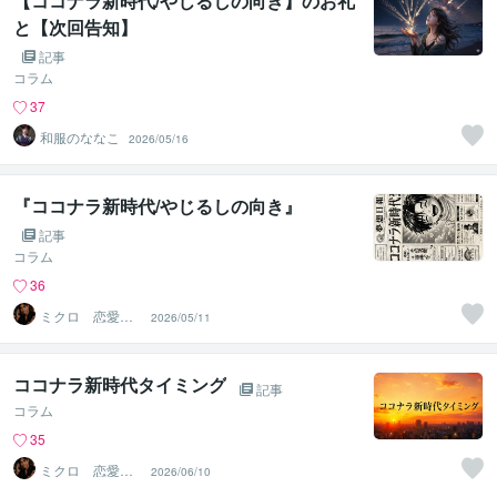
【ココナラ新時代/やじるしの向き】のお礼
と【次回告知】
記事
コラム
37
和服のななこ
2026/05/16
『ココナラ新時代/やじるしの向き』
記事
コラム
36
ミクロ 恋愛経
2026/05/11
験豊富な関西兄
さん
ココナラ新時代タイミング
記事
コラム
35
ミクロ 恋愛経
2026/06/10
験豊富な関西兄
さん