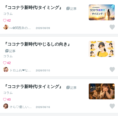
『ココナラ新時代/タイミング』
記事
コラム
42
⑅⁠˖⁠✿⁠関西弁のこ
2026/06/09
ころん✿⁠⁠˖⁠⑅
『ココナラ新時代/やじるしの向き』
記事
コラム
42
トロふわ❤なつ
2026/05/10
こ
『ココナラ新時代/タイミング』
記事
コラム
40
そら♡優しいCaf
2026/06/16
e〜こころの休憩
室☘️