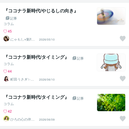
『ココナラ新時代/やじるしの向き』
記事
コラム
45
にゃもし⭐︎魁‼︎乙
2026/05/10
女塾
『ココナラ新時代/タイミング』
記事
コラム
44
町田うさぎ✨閃
2026/06/10
光の幸せ届け人
♡怪談師⛩️
『ココナラ新時代/タイミング』
記事
コラム
42
ひろの心の伴走
2026/06/09
ルーム｜安心し
て話せる場所