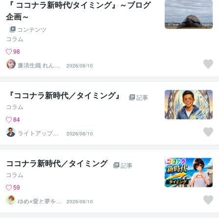
『 ココナラ新時代/タイミング』～ブログ
企画～
コンテンツ
コラム
98
廉清生織 れんせ
2026/06/10
い さき
『ココナラ新時代／タイミング』
記事
コラム
84
ライトアップマ
2026/06/10
ン↗️
ココナラ新時代／タイミング
記事
コラム
59
ゆめ⭐︎愛と夢を応
2026/06/10
援するスターゲ
イザー