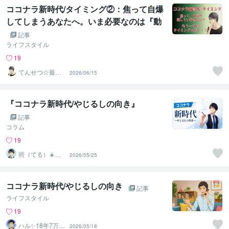
ココナラ新時代/タイミング②：焦って自爆
してしまうあなたへ。いま必要なのは『動
かない』という強さ
記事
ライフスタイル
19
てんせつ☆最適
2026/06/15
ライフをサポー
トする
『ココナラ新時代/やじるしの向き』
記事
コラム
19
照（てる）☀️癒
2026/05/25
やし系ボイス
ココナラ新時代/やじるしの向き
記事
ライフスタイル
19
ハル✨18年7万人
2026/05/18