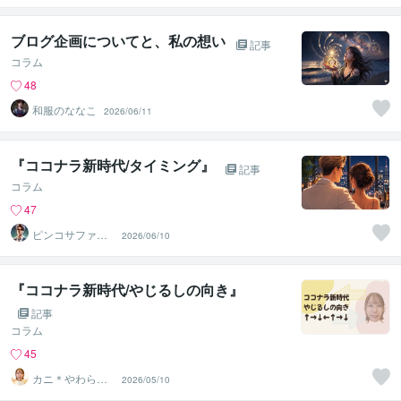
ブログ企画についてと、私の想い
記事
コラム
48
和服のななこ
2026/06/11
『ココナラ新時代/タイミング』
記事
コラム
47
ピンコサファイ
2026/06/10
ア
『ココナラ新時代/やじるしの向き』
記事
コラム
45
カニ＊やわらか
2026/05/10
まごころ検定1級