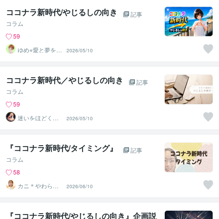
ココナラ新時代/やじるしの向き
記事
コラム
59
ゆめ⭐︎愛と夢を応
2026/05/10
援するスターゲ
イザー
ココナラ新時代／やじるしの向き
記事
コラム
59
迷いをほどく
2026/05/10
『瞳』の分析士
｜ Nagi
『ココナラ新時代/タイミング』
記事
コラム
58
カニ＊やわらか
2026/06/10
まごころ検定1級
『ココナラ新時代/やじるしの向き』企画説