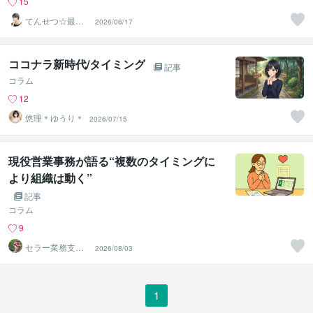
15
てんせつ☆最適
2026/06/17
ライフをサポー
トする
ココナラ新時代/タイミング
記事
コラム
12
悠理＊ゆうり＊
2026/07/15
現役営業事務が語る“複数のタイミングに
より組織は動く”
記事
コラム
9
セラー業務支援
2026/08/03
室
1