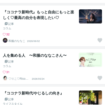
文字で癒します♪
『ココナラ新時代』もっと自由にもっと楽
しく♡最高の自分を表現したい♡
記事
コラム
32
和服のななこ
2026/06/02
人を集める人 〜和服のななこさん〜
記事
コラム
31
♡りこ♡Rico｜
2026/05/24
第2章
『ココナラ新時代/やじるしの向き』
記事
ライフスタイル