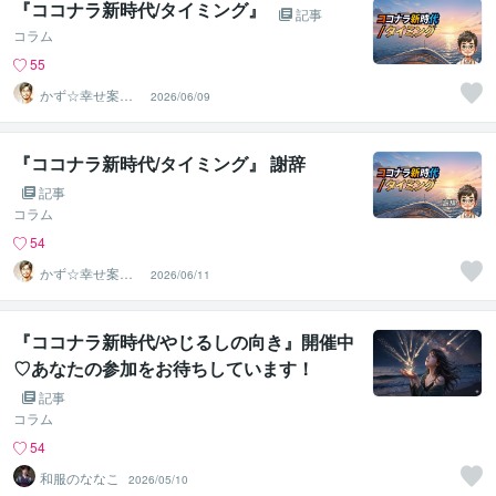
『ココナラ新時代/タイミング』
記事
コラム
55
かず☆幸せ案内
2026/06/09
所
『ココナラ新時代/タイミング』 謝辞
記事
コラム
54
かず☆幸せ案内
2026/06/11
所
『ココナラ新時代/やじるしの向き』開催中
♡あなたの参加をお待ちしています！
記事
コラム
54
和服のななこ
2026/05/10