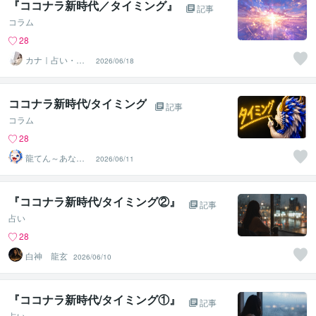
『ココナラ新時代／タイミング』
記事
コラム
28
カナ｜占い・ス
2026/06/18
ピ系専門制作代
行
ココナラ新時代/タイミング
記事
コラム
28
龍てん～あなた
2026/06/11
の魂の羅針盤
『ココナラ新時代/タイミング②』
記事
占い
28
白神 龍玄
2026/06/10
『ココナラ新時代/タイミング①』
記事
占い