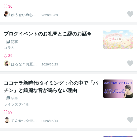
30
ゆうせい☘️心に
2026/05/09
余白を☕️お話し
聞きます
ブログイベントのお礼💗とご縁のお話🍀
記事
コラム
29
はるな＊お豆腐
2026/06/23
メンタルさんの
味方
ココナラ新時代/タイミング：心の中で「パ
チン」と綺麗な音が鳴らない理由
記事
ライフスタイル
29
てんせつ☆最適
2026/06/14
ライフをサポー
トする