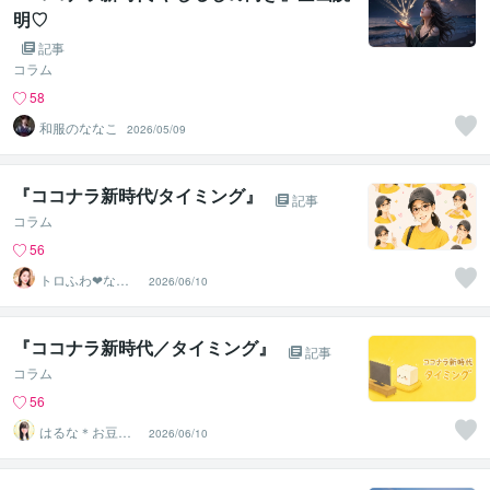
明♡
記事
コラム
58
和服のななこ
2026/05/09
『ココナラ新時代/タイミング』
記事
コラム
56
トロふわ❤なつ
2026/06/10
こ
『ココナラ新時代／タイミング』
記事
コラム
56
はるな＊お豆腐
2026/06/10
メンタルさんの
味方