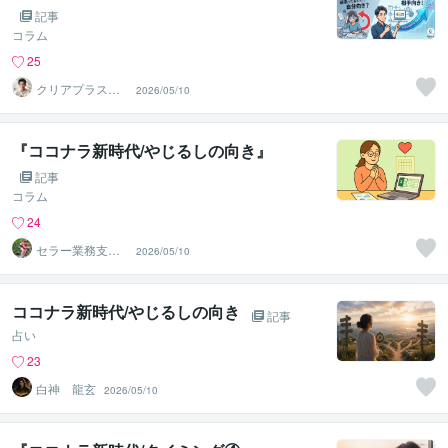
記事
コラム
25
クリアプラス
2026/05/10
｜〜頭と心を整
える〜
『ココナラ新時代/やじるしの向き』
記事
コラム
24
セラー業務支援
2026/05/10
室
ココナラ新時代/やじるしの向き
記事
占い
23
白神 龍玄
2026/05/10