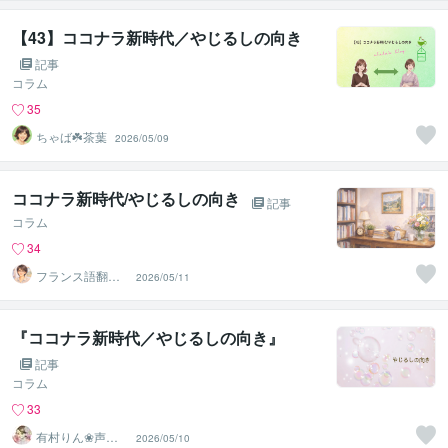
【43】ココナラ新時代／やじるしの向き
記事
コラム
35
ちゃば☘️茶葉
2026/05/09
ココナラ新時代/やじるしの向き
記事
コラム
34
フランス語翻訳
2026/05/11
者 遠藤ゆかり
『ココナラ新時代／やじるしの向き』
記事
コラム
33
有村りん❀声と
2026/05/10