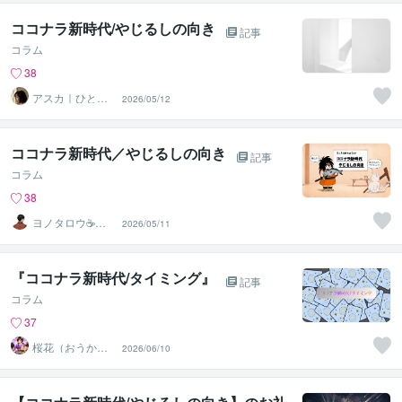
ココナラ新時代/やじるしの向き
記事
コラム
38
アスカ｜ひとり
2026/05/12
時間を彩る聴く
プロ
ココナラ新時代／やじるしの向き
記事
コラム
38
ヨノタロウ☕️安
2026/05/11
らぎと癒しのひ
とときを。
『ココナラ新時代/タイミング』
記事
コラム
37
桜花（おうか）
2026/06/10
【カウンセラー×
タロット】