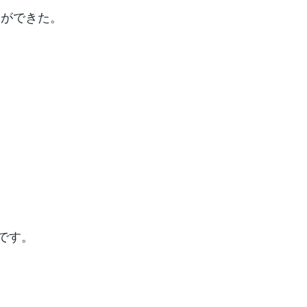
とができた。
、
。
です。