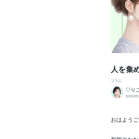
人を集
コラム
♡りこ
2026/05/
おはようご