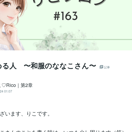
める人 〜和服のななこさん〜
記事
♡Rico｜第2章
24 01:07
ざいます、りこです。