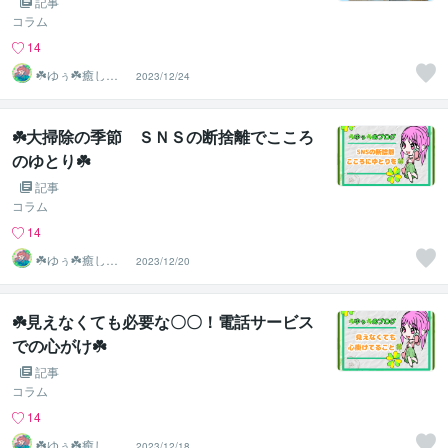
記事
コラム
14
‪☘️ゆぅ☘️癒しの
2023/12/24
お部屋であなた
と♡
☘️大掃除の季節 ＳＮＳの断捨離でこころ
のゆとり☘️
記事
コラム
14
‪☘️ゆぅ☘️癒しの
2023/12/20
お部屋であなた
と♡
☘️見えなくても必要な〇〇！電話サービス
での心がけ☘️
記事
コラム
14
‪☘️ゆぅ☘️癒しの
2023/12/18