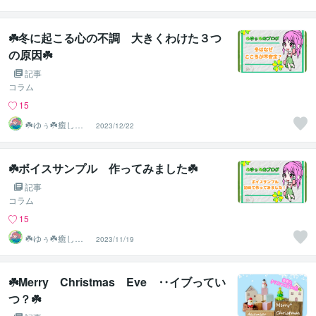
お部屋であなた
と♡
☘️冬に起こる心の不調 大きくわけた３つ
の原因☘️
記事
コラム
15
‪☘️ゆぅ☘️癒しの
2023/12/22
お部屋であなた
と♡
☘️ボイスサンプル 作ってみました☘️
記事
コラム
15
‪☘️ゆぅ☘️癒しの
2023/11/19
お部屋であなた
と♡
☘️Merry Christmas Eve ‥イブってい
つ？☘️