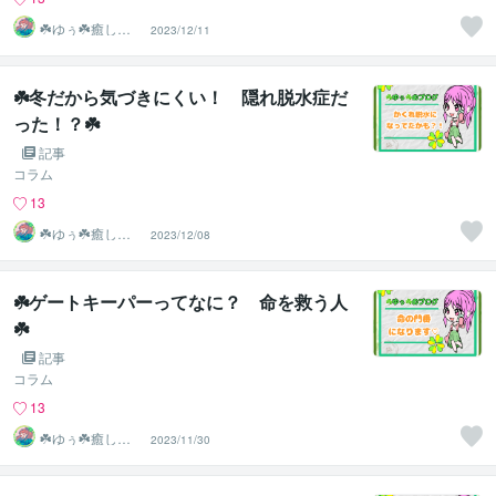
‪☘️ゆぅ☘️癒しの
2023/12/11
お部屋であなた
と♡
☘️冬だから気づきにくい！ 隠れ脱水症だ
った！？☘️
記事
コラム
13
‪☘️ゆぅ☘️癒しの
2023/12/08
お部屋であなた
と♡
☘️ゲートキーパーってなに？ 命を救う人
☘️
記事
コラム
13
‪☘️ゆぅ☘️癒しの
2023/11/30
お部屋であなた
と♡