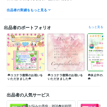
☘️ご予約いただいた方は

出品者の実績をもっと見る
　お時間になりましたら

　【すぐに電話】をぽちっと⚬'‪꒳'⚬)  ̖́-

ご予約の相談は24時間受付しております♡

出品者のポートフォリオ
もっと見る
＊就寝中やプライベートで即確認出来ないこともあります

　ご理解の程よろしくお願いいたします(❁ᴗ͈ˬᴗ͈))

⚠通話中はトークルームが開きません⚠

＊私が通話中や対応中でもいつでもメッセージください♡

＊終了後に確認させていただきますのでお待ちください♬

☘️あなたの予定が今はまだわからない！

　でもサービス気になる|*･ω･)ﾁﾗｯ

☘️ココナラ復帰のお祝いを
☘️ココナラ復帰のお祝いを
☘️休止中のご
いただきました☘️
いただきました☘️
☘️
少しでもそう思っていただけたら、私をフォロー

そして出品サービスのお気に入りをぽちっと⚬'‪꒳'⚬)  ̖́-♡⇒❤️

出品者の人気サービス
経験職種
Webサービス・制作 / Webコンテンツ企画・編集
経験年数 : 2年
事務・ビジネスサポート / 文字起こし・データ入力
お悩みや愚痴・雑談☘️短時間
経験年数 : 5年
30分