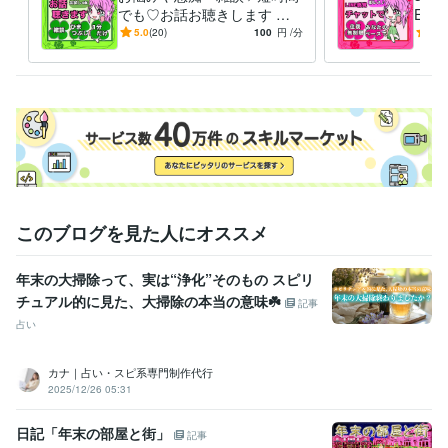
でも♡お話お聴きします 誰
E感
ライフスタイル・その他 / その他
経験年数 : 10年
かと話したい☘️１分だけ❗長
でト
5.0
(20)
100
円
/分
5.0
職歴
時間も⭕寂しい・甘えたい人
ＯＫ
ココナラ
2023年10月 ~ 2023年11月
も❦
ゲートキーパー
2023年11月 ~ 現在
情報発信ビジネス
2024年10月 ~ 現在
受賞歴
ココナラ　デビューしたで賞✿
ココナラ　シルバーランクなったで賞
✿
ゲートキーパー・他人の最期を延ばす人になったで賞✿
ビジネス・クリエイティブツール
このブログを見た人にオススメ
Excel:5年
Google スプレッドシート:5年
Google ドキュメント:5年
Word:5年
Canva:0年
ibisPaint:0年
Audacity:0年
WordPress:0年
年末の大掃除って、実は“浄化”そのもの スピリ
その他ツール
チュアル的に見た、大掃除の本当の意味☘️
記事
メールマガジン マイスピー:0年
占い
得意分野
カナ｜占い・スピ系専門制作代行
悩み相談・カウンセリング
悩み相談
雑談
HSP同士
浮気・不倫　
2025/12/26 05:31
されたorした
うつ・精神疾患
ジェンダー問題
Vライバー　ライブ配
信
脊髄炎など神経系の疾患
不登校や引きこもり・自宅療養
あなた
日記「年末の部屋と街」
を癒す
記事