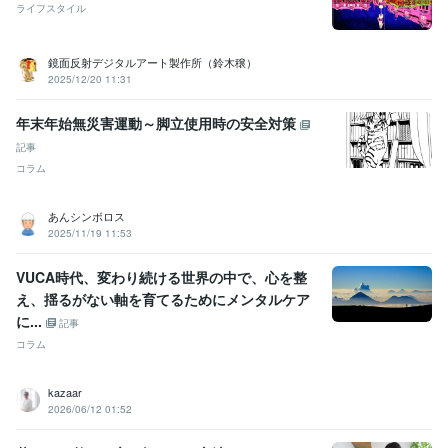
話し相手 愚痴聴き
悩み 暇 相談
雑談 無言 友達
ライフスタイル
HSP 繊細さん
浮気 不倫
うつ 鬱 薬
ジェンダー 同性愛
Vライバー 配信者
不登校 引きこもり
疲れ 癒し スッキリ
動画編集・映像制作
Vライバー　ライブ配信未経験者様
Vライバ
鏡面反射デジタルアート製作所（鈴木穣）
ー　ライブ配信　配信者様
2025/12/20 11:31
Vライバー
ライブ配信
配信初心者
配信のやり方
電話相談
チャット
疲れ
癒し
すっきり
年末年始無災害運動～脚立使用時の安全対策
記事
コラム
あんシンボロス
2025/11/19 11:53
VUCA時代、変わり続ける世界の中で、心を整
え、揺るがない軸を育てるためにメンタルケア
に...
記事
コラム
kazaar
2026/06/12 01:52