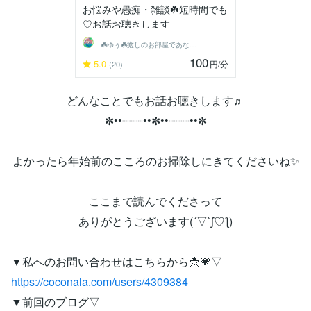
お悩みや愚痴・雑談☘️短時間でも
♡お話お聴きします
‪☘️ゆぅ☘️癒しのお部屋であなたと♡
100
5.0
円
/分
(20)
どんなことでもお話お聴きします♬
✼••┈┈┈••✼••┈┈┈••✼
よかったら年始前のこころのお掃除しにきてくださいね✨
ここまで読んでくださって
ありがとうございます(´▽`ʃ♡ƪ)
▼私へのお問い合わせはこちらから📩💗▽
https://coconala.com/users/4309384
▼前回のブログ▽