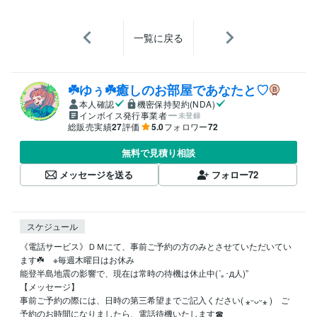
一覧に戻る
‪☘️ゆぅ☘️癒しのお部屋であなたと♡
本人確認
機密保持契約(NDA)
インボイス発行事業者
未登録
総販売実績
27
評価
5.0
フォロワー
72
無料で見積り相談
メッセージを送る
フォロー
72
スケジュール
《電話サービス》ＤＭにて、事前ご予約の方のみとさせていただいてい
ます☘️　※毎週木曜日はお休み

能登半島地震の影響で、現在は常時の待機は休止中(´｡･д人)”

【メッセージ】

事前ご予約の際には、日時の第三希望までご記入ください( ⁎ᵕᴗᵕ⁎ )　ご
予約のお時間になりましたら、電話待機いたします☎
