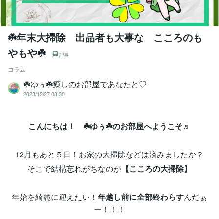
☘️年末大掃除 出品者も大事な こころのも
やもや☘️
記事
コラム
‪☘️ゆぅ☘️癒しのお部屋であなたと♡
2023/12/27 08:30
こんにちは！ ☘️ゆぅ☘️のお部屋へようこそ♬
12月もあと５日！お家の大掃除などは済みましたか？
そこで結構忘れがちなのが
【こころの大掃除】
年始を綺麗に迎えたい！
年越し前に全部終わらす
んだぁ
ー！！！