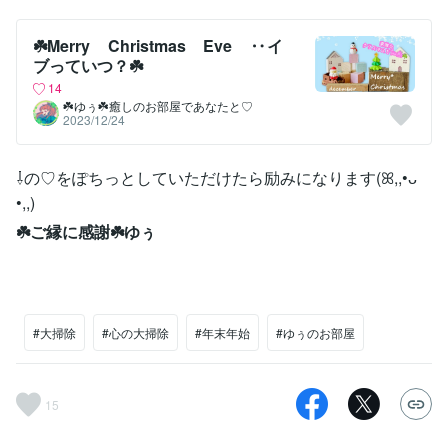
☘️Merry Christmas Eve ‥イ
ブっていつ？☘️
14
‪☘️ゆぅ☘️癒しのお部屋であなたと♡
2023/12/24
⇩の♡をぽちっとしていただけたら励みになります(ꕤ,,•ᴗ
•,,)
☘️ご縁に感謝☘️ゆぅ
#大掃除
#心の大掃除
#年末年始
#ゆぅのお部屋
15