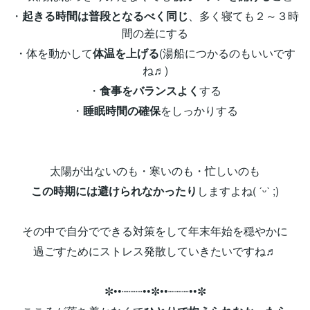
・
起きる時間は普段となるべく同じ
、多く寝ても２～３時
間の差にする
・体を動かして
体温を上げる
(湯船につかるのもいいです
ね♬)
・
食事をバランスよく
する
・
睡眠時間の確保
をしっかりする
太陽が出ないのも・寒いのも・忙しいのも
この時期には避けられなかったり
しますよね( ˊᵕˋ ;)
その中で自分でできる対策をして年末年始を穏やかに
過ごすためにストレス発散していきたいですね♬
✼••┈┈┈••✼••┈┈┈••✼