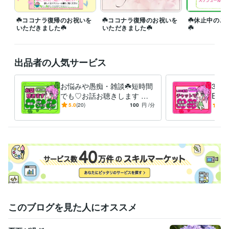
☘️あなたの予定が今はまだわからない！

　でもサービス気になる|*･ω･)ﾁﾗｯ

☘️ココナラ復帰のお祝いを
☘️ココナラ復帰のお祝いを
☘️休止中のご
いただきました☘️
いただきました☘️
☘️
少しでもそう思っていただけたら、私をフォロー

そして出品サービスのお気に入りをぽちっと⚬'‪꒳'⚬)  ̖́-♡⇒❤️

出品者の人気サービス
経験職種
Webサービス・制作 / Webコンテンツ企画・編集
経験年数 : 2年
事務・ビジネスサポート / 文字起こし・データ入力
お悩みや愚痴・雑談☘️短時間
経験年数 : 5年
30分
でも♡お話お聴きします 誰
E感
ライフスタイル・その他 / その他
経験年数 : 10年
かと話したい☘️１分だけ❗長
でト
5.0
(20)
100
円
/分
5.0
職歴
時間も⭕寂しい・甘えたい人
ＯＫ
ココナラ
2023年10月 ~ 2023年11月
も❦
ゲートキーパー
2023年11月 ~ 現在
情報発信ビジネス
2024年10月 ~ 現在
受賞歴
ココナラ　デビューしたで賞✿
ココナラ　シルバーランクなったで賞
✿
ゲートキーパー・他人の最期を延ばす人になったで賞✿
ビジネス・クリエイティブツール
このブログを見た人にオススメ
Excel:5年
Google スプレッドシート:5年
Google ドキュメント:5年
Word:5年
Canva:0年
ibisPaint:0年
Audacity:0年
WordPress:0年