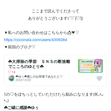
ここまで読んでくださって
ありがとうございます(´▽`ʃ♡ƪ)
▼私へのお問い合わせはこちらから📩💗▽
https://coconala.com/users/4309384
▼前回のブログ▽
☘️大掃除の季節 ＳＮＳの断捨離
でこころのゆとり☘️
14
‪☘️ゆぅ☘️癒しのお部屋であなたと♡
2023/12/20
⇩の♡をぽちっとしていただけたら励みになります(ꕤ,,•ᴗ
•,,)
☘️ご縁に感謝☘️ゆぅ