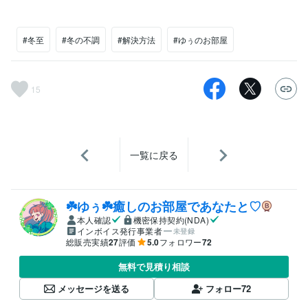
#冬至
#冬の不調
#解決方法
#ゆぅのお部屋
15
一覧に戻る
‪☘️ゆぅ☘️癒しのお部屋であなたと♡
本人確認
機密保持契約(NDA)
インボイス発行事業者
未登録
総販売実績
27
評価
5.0
フォロワー
72
無料で見積り相談
メッセージを送る
フォロー
72