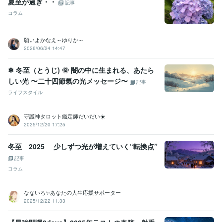
夏至が過ぎ・・
記事
その他ツール
コラム
メールマガジン マイスピー:0年
得意分野
願いよかなえ～ゆりか～
悩み相談・カウンセリング
悩み相談
雑談
HSP同士
浮気・不倫　
2026/06/24 14:47
されたorした
うつ・精神疾患
ジェンダー問題
Vライバー　ライブ配
信
脊髄炎など神経系の疾患
不登校や引きこもり・自宅療養
あなた
❄ 冬至（とうじ) 🌞 闇の中に生まれる、あたら
を癒す
しい光 〜二十四節氣の光メッセージ〜
記事
話し相手 愚痴聴き
悩み 暇 相談
雑談 無言 友達
ライフスタイル
HSP 繊細さん
浮気 不倫
うつ 鬱 薬
ジェンダー 同性愛
Vライバー 配信者
不登校 引きこもり
疲れ 癒し スッキリ
動画編集・映像制作
Vライバー　ライブ配信未経験者様
Vライバ
守護神タロット鑑定師だいだい☀️
ー　ライブ配信　配信者様
2025/12/20 17:25
Vライバー
ライブ配信
配信初心者
配信のやり方
電話相談
チャット
疲れ
癒し
すっきり
冬至 2025 少しずつ光が増えていく“転換点”
記事
コラム
なないろ✨あなたの人生応援サポーター
2025/12/22 11:33