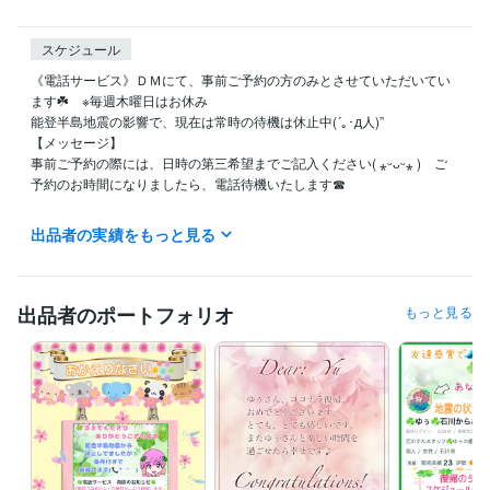
スケジュール
《電話サービス》ＤＭにて、事前ご予約の方のみとさせていただいてい
ます☘️　※毎週木曜日はお休み

能登半島地震の影響で、現在は常時の待機は休止中(´｡･д人)”

【メッセージ】

事前ご予約の際には、日時の第三希望までご記入ください( ⁎ᵕᴗᵕ⁎ )　ご
予約のお時間になりましたら、電話待機いたします☎

☘️ご予約いただいた方は

出品者の実績をもっと見る
　お時間になりましたら

　【すぐに電話】をぽちっと⚬'‪꒳'⚬)  ̖́-

ご予約の相談は24時間受付しております♡

出品者のポートフォリオ
もっと見る
＊就寝中やプライベートで即確認出来ないこともあります

　ご理解の程よろしくお願いいたします(❁ᴗ͈ˬᴗ͈))

⚠通話中はトークルームが開きません⚠

＊私が通話中や対応中でもいつでもメッセージください♡

＊終了後に確認させていただきますのでお待ちください♬
