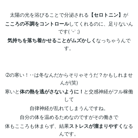
太陽の光を浴びることで分泌される
【セロトニン】
が
こころの不調をコントロール
してくれるのに、足りないん
です( ˊᵕˋ ;)
気持ちを落ち着かせることがムズかしく
なっちゃうんで
す。
➁の寒い！‥は冬なんだからそりゃそうだ？かもしれませ
んが(笑)
寒いと
体の熱を逃がさないように！
と交感神経がフル稼働
して
自律神経が乱れてしまうんですね。
自分の体を温めるためなのですがその働きで
体もこころも休まらず、結果
ストレスが溜まりやすく
なる
んです。