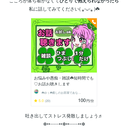
こころが落ち着かなくて
ひとりで抱えられなかったら
私に話してみてください( ⁎ᵕᴗᵕ⁎ )☘️
お悩みや愚痴・雑談☘️短時間でも
♡お話お聴きします
‪☘️ゆぅ☘️癒しのお部屋であなたと♡
100
5.0
円
/分
(20)
吐き出してストレス発散しましょう♬
✼••┈┈┈••✼••┈┈┈••✼