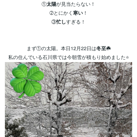
①
太陽
が見当たらない！
➁とにかく
寒い
！
③
忙し
すぎる！
まず①の太陽。本日12月22日は
冬至☘️
私の住んでいる石川県では今朝雪が積もり始めました⭐