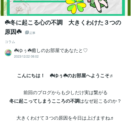
☘️冬に起こる心の不調 大きくわけた３つの
原因☘️
記事
コラム
‪☘️ゆぅ☘️癒しのお部屋であなたと♡
2023/12/22 08:02
こんにちは！ ☘️ゆぅ☘️のお部屋へようこそ♬
前回のブログからも少しだけ実は繋がる
冬に起こってしまうこころの不調
はなぜ起こるのか？
大きくわけて３つの原因を今日は上げますね♬