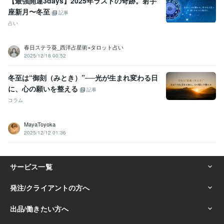
【最強開運3days】2025年ラストの奇跡。射手
座新月〜冬至
記事
占い
春日ステラ葵_西洋占星術×タロット占い
2025/12/18 00:52
冬至は“御刻（みとき）”──光が生まれ変わる日
に、心の願いを整える
記事
コラム
MayaToyoka
2025/12/12 01:36