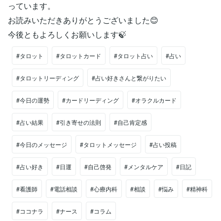
っています。
お読みいただきありがとうございました😊
今後ともよろしくお願いします🍃
#タロット
#タロットカード
#タロット占い
#占い
#タロットリーディング
#占い好きさんと繋がりたい
#今日の運勢
#カードリーディング
#オラクルカード
#占い結果
#引き寄せの法則
#自己肯定感
#今日のメッセージ
#タロットメッセージ
#占い投稿
#占い好き
#日運
#自己啓発
#メンタルケア
#日記
#看護師
#電話相談
#心療内科
#相談
#悩み
#精神科
#ココナラ
#ナース
#コラム