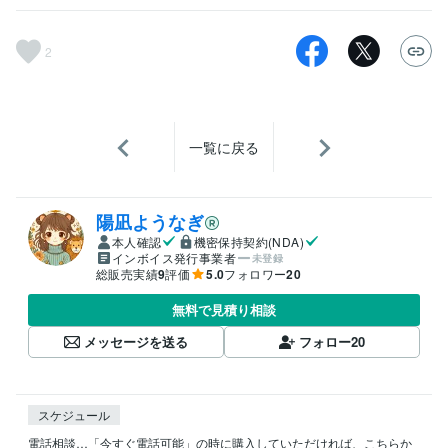
2
一覧に戻る
陽凪ようなぎ
本人確認
機密保持契約(NDA)
インボイス発行事業者
未登録
総販売実績
9
評価
5.0
フォロワー
20
無料で見積り相談
メッセージを送る
フォロー
20
スケジュール
電話相談…「今すぐ電話可能」の時に購入していただければ、こちらか