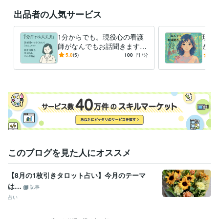
出品者の人気サービス
1分からでも。現役心の看護
現役
師がなんでもお話聞きます
がな
【雑談・悩みなどなんでも】
【愚
5.0
(5)
100
円
/分
5.0
看護師・心の相談員とお話し
かく
ませんか
です
このブログを見た人にオススメ
【8月の1枚引きタロット占い】今月のテーマ
は…
記事
占い