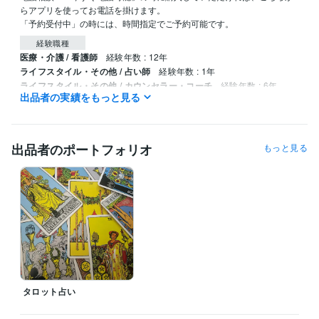
らアプリを使ってお電話を掛けます。

「予約受付中」の時には、時間指定でご予約可能です。
経験職種
医療・介護 / 看護師
経験年数 : 12年
ライフスタイル・その他 / 占い師
経験年数 : 1年
ライフスタイル・その他 / カウンセラー・コーチ
経験年数 : 6年
出品者の実績をもっと見る
資格・検定
看護師
取得年 : 2011年
出品者のポートフォリオ
もっと見る
ビジネス・クリエイティブツール
Excel:20年
Google ドキュメント:2年
PowerPoint:20年
Word:20年
得意分野
占い
タロットカード
悩み相談・カウンセリング
心の電話相談
語学力
英語
日常会話レベル
タロット占い