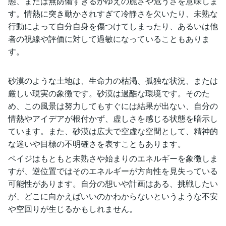
態、または無防備すぎるがゆえの脆さや危うさを意味しま
す。情熱に突き動かされすぎて冷静さを欠いたり、未熟な
行動によって自分自身を傷つけてしまったり、あるいは他
者の視線や評価に対して過敏になっていることもありま
す。
砂漠のような土地は、生命力の枯渇、孤独な状況、または
厳しい現実の象徴です。砂漠は過酷な環境です。そのた
め、この風景は努力してもすぐには結果が出ない、自分の
情熱やアイデアが根付かず、虚しさを感じる状態を暗示し
ています。また、砂漠は広大で空虚な空間として、精神的
な迷いや目標の不明確さを表すこともあります。
ペイジはもともと未熟さや始まりのエネルギーを象徴しま
すが、逆位置ではそのエネルギーが方向性を見失っている
可能性があります。自分の想いや計画はある、挑戦したい
が、どこに向かえばいいのかわからないというような不安
や空回りが生じるかもしれません。