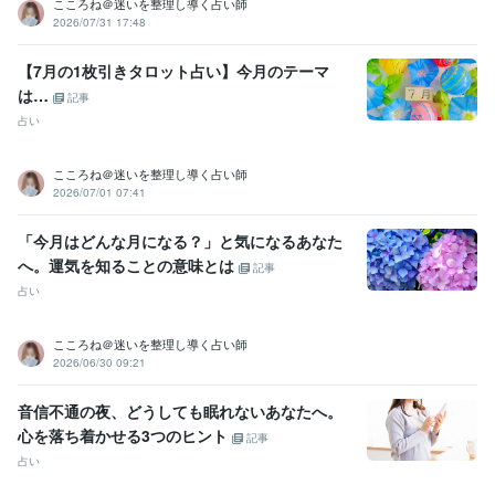
こころね＠迷いを整理し導く占い師
2026/07/31 17:48
【7月の1枚引きタロット占い】今月のテーマ
は…
記事
占い
こころね＠迷いを整理し導く占い師
2026/07/01 07:41
「今月はどんな月になる？」と気になるあなた
へ。運気を知ることの意味とは
記事
占い
こころね＠迷いを整理し導く占い師
2026/06/30 09:21
音信不通の夜、どうしても眠れないあなたへ。
心を落ち着かせる3つのヒント
記事
占い