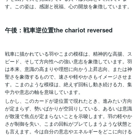
す。この姿は、感謝と祝福、心の開放を象徴しています。
午後：戦車逆位置the chariot reversed
戦車に描かれている羽やこまの模様は、精神的な高揚、ス
ピード、そして方向性への強い意志を象徴しています。羽
は本来、意識の高まりや理想に向かう上昇志向、または神
聖さを象徴するもので、速さや軽やかさもイメージさせま
す。こまのような模様は、絶えず回転し動き続ける力、集
中力や意志の軸を意味しています。
しかし、このカードが逆位置で現れたとき、進みたい方向
が定まらず、勢いばかりが空回りしている、あるいは意識
が散漫で焦点が定まらないことを示唆します。羽の軽やか
さが制御を失い、こまの回転がブレてしまうような状態と
も言えます。今は自分の意志やエネルギーをどこに向ける