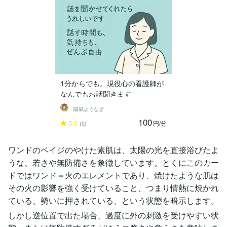
1分からでも。現役心の看護師が
なんでもお話聞きます
陽凪ようなぎ
100
5.0
円
/分
(5)
ワンドのペイジのやけた素肌は、太陽の光を直接浴びたよ
うな、若さや無防備さを象徴しています。とくにこのカー
ドではワンド＝火のエレメントであり、焼けたような肌は
その火の影響を強く受けていること、つまり情熱に焼かれ
ている、勢いに押されている、という状態を暗示します。
しかし逆位置で出た場合、過度に外の刺激を受けやすい状