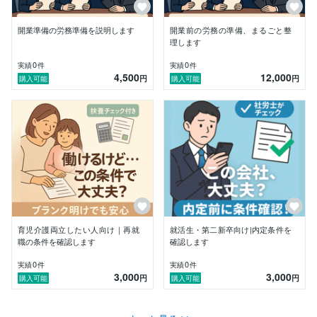
し、MVPも受賞。企業の採用担当者と連携していた経
験から「採用される人の共通点」も熟知しています。

現在はダイレクトスカウトの法人支援にも従事し、「採
開業準備の労務準備を説明します
開業前の労務の準備、まるごと整
用ゼロ企業が3ヶ月で5名採用」など成果も。採用全般
理します
のご相談はお任せください。

0
0
実績
件
実績
件
4,500
12,000
円
円
購入可能
購入可能
〇保有資格

・社会保険労務士

・通関士

・ファイナンシャルプランナー（FP2級）

・ITパスポート

・RPA作成（Blue Prism Developer）

■注意事項

・本サービスは、一般的な労務相談・キャリア相談への
回答を目的としています。

・個別具体的な法的判断や手続きの代理は行いません。
育児介護両立したい人向け｜再就
就活生・第二新卒向け|内定条件を
最終的な判断はご自身でお願いいたします。

職の条件を確認します
確認します
【働くすべての人が安心できる環境をつくるために！】

0
0
実績
件
実績
件
法人・個人を問わず、お気軽にご相談ください。
3,000
3,000
円
円
購入可能
購入可能