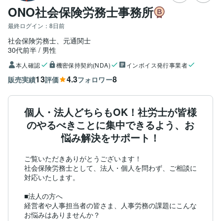
ONO社会保険労務士事務所
最終ログイン：
8日前
社会保険労務士、元通関士
30代前半
男性
本人確認
機密保持契約(NDA)
インボイス発行事業者
13
4.3
8
販売実績
評価
フォロワー
個人・法人どちらもOK！社労士が皆様
のやるべきことに集中できるよう、お
悩み解決をサポート！
ご覧いただきありがとうございます！

社会保険労務士として、法人・個人を問わず、ご相談に
対応いたします。

■法人の方へ

経営者や人事担当者の皆さま、人事労務の課題にこんな
お悩みはありませんか？
