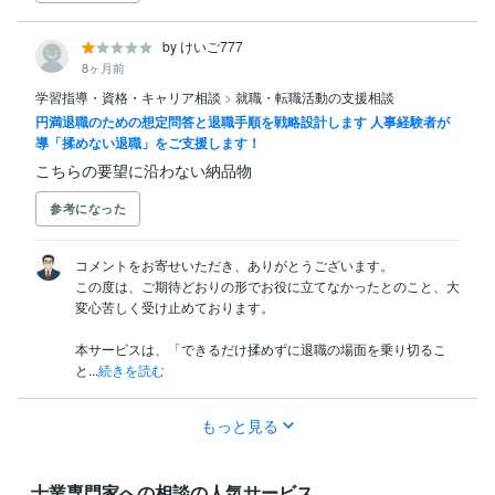
by けいご777
8ヶ月前
学習指導・資格・キャリア相談
>
就職・転職活動の支援相談
円満退職のための想定問答と退職手順を戦略設計します 人事経験者が
導「揉めない退職」をご支援します！
こちらの要望に沿わない納品物
参考になった
コメントをお寄せいただき、ありがとうございます。

この度は、ご期待どおりの形でお役に立てなかったとのこと、大
変心苦しく受け止めております。

本サービスは、「できるだけ揉めずに退職の場面を乗り切るこ
と...
続きを読む
もっと見る
士業専門家への相談の人気サービス