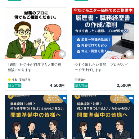
■担当者１自己紹介

私は、財閥系倉庫会社で6年間、通関業務・食品衛生法
の申請・動物検疫・植物検疫の業務を経験 しました。
その後、DX部門でBPR（業務プロセス改革）や物流プ
ラットフォームの開発 に携わり、現在は大手HR領域の
企業にて研修の提供 を行っています。

「経営者が本業に集中できる環境を整えること」「個人
が自分に合った働き方を見つけること」が私のミッショ
ンです。

法律の知識だけでなく、実務に即したアドバイス を提
1週間｜社労士が何度でも人事労務
今すぐ出したい書類、プロがスピ
供いたします。

相談にのります
ード仕上げします
2023年社会保険労務士試験合格

4.8
5
0
実績
件
実績
件
2025年3月5日　社会保険労務士開業登録

4,500
2,500
円
円
購入可能
購入可能
つくば：ONO社会保険労務士事務所

登録番号：第08250005号（茨城県社会保険労務士会所
属）

■担当者2自己紹介

これまで約9年間、人材業界で新卒・第二新卒を中心に
1,000名以上のキャリア支援を行ってきました。

株式会社リクルートではキャリアアドバイザーとして、
書類添削や模擬面接、フィードバックまで一貫して対応