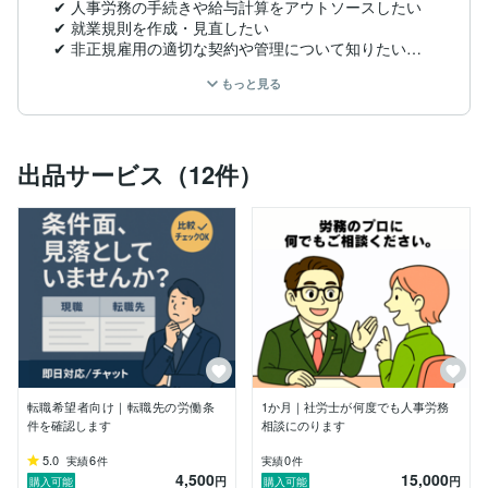
✔ 人事労務の手続きや給与計算をアウトソースしたい

✔ 就業規則を作成・見直したい

✔ 非正規雇用の適切な契約や管理について知りたい

✔ 労務トラブル（ハラスメント・残業問題・労働条件
もっと見る
トラブルなど）を防ぎたい

✔ 働き方改革・健康経営を推進したい

企業の発展のために、労務環境の整備は不可欠 です。

出品サービス（12件）
本業に集中できるよう、貴社の労務管理をサポートいた
します！

■ 個人の方へ

働く上での不安や悩み、こんなことはありませんか？

✔ 就職・転職活動の進め方を知りたい

✔ 面接対策や履歴書・職務経歴書の添削をしてほしい

✔ 内定が出たけど、労働条件を確認したい

✔ ブラック企業かもしれない…どうすれば？

✔ 育児と仕事の両立に悩んでいる

✔ ケガや病気で働けないとき、どんな制度が使える？

転職希望者向け｜転職先の労働条
1か月｜社労士が何度でも人事労務
「会社に相談しづらい」「誰に聞いたらいいかわからな
件を確認します
相談にのります
い」

そんなときに、お気軽にご相談ください！

5.0
6
0
実績
件
実績
件
4,500
15,000
円
円
購入可能
購入可能