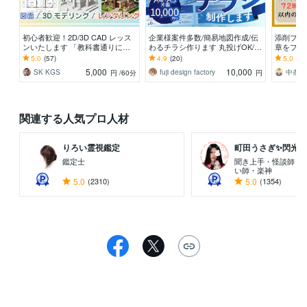
初心者歓迎！2D/3D CAD レッス
企業様案件多数/簡易地図作成/伝
添削プラ
ンいたします 「教科書通りには
わるチラシ作ります 丸投げOK/販
章をプロ
いかない」15年の実務経験で解決
売総実績約200件/売上UPにつな
の文章を
5.0
(57)
4.9
(20)
5.0
(32
します。
がるチラシ
売実績20
5,000
10,000
SK KGS
fuji design factory
円
/60分
円
関連する人気プロ人材
りろい霊視鑑定
町田うさぎ✨閃光の幸
鑑定士
聞き上手・怪談師・
い師・楽神
5.0
(2310)
5.0
(1354)