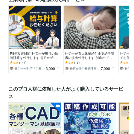
R8年改正対応‐社労士が毎月の給
社労士が育児休業給付金支給申請
社労士顧
与計算を代行します 毎月の給与
書の提出代行します 別途オプシ
てお任せ
計算業務を労務専門の社労士にご
ョンにて産休・育児休業に関する
険手続き
5.0
(147)
5.0
(15)
5.0
(18
依頼いただけます！
ご相談も承ります。
社労士に
3,000
7,000
社労士が対応「労務ヘルプデスク」
神戸会計労務管理事務所
円
円
このプロ人材に依頼した人がよく購入しているサービ
ス