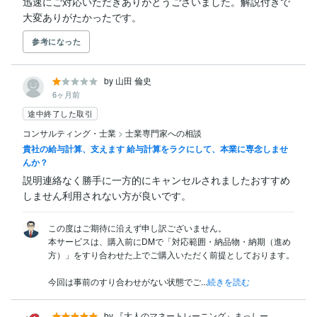
迅速にご対応いただきありがとうございました。解説付きで
大変ありがたかったです。
参考になった
by 山田 倫史
6ヶ月前
途中終了した取引
コンサルティング・士業
>
士業専門家への相談
貴社の給与計算、支えます 給与計算をラクにして、本業に専念しませ
んか？
説明連絡なく勝手に一方的にキャンセルされましたおすすめ
しません利用されない方が良いです。
この度はご期待に沿えず申し訳ございません。

本サービスは、購入前にDMで「対応範囲・納品物・納期（進め
方）」をすり合わせた上でご購入いただく前提としております。

今回は事前のすり合わせがない状態でご...
続きを読む
by 『大人のマネートレーニング』まっしー