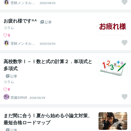
受験メンタルト
2023/08/03
レーナー イロ
ハル
お疲れ様です^^
記事
コラム
9
受験メンタルト
2023/02/04
レーナー イロ
ハル
高校数学Ⅰ－Ⅰ数と式の計算２．単項式と
多項式
記事
コラム
8
西藤SANA
2026/06/29
まだ間に合う！夏から始める小論文対策、
最短合格ロードマップ
記事