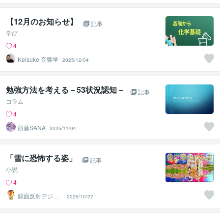
【12月のお知らせ】
記事
学び
4
Keisuke 音響学
2025/12/04
勉強方法を考える－53状況認知－
記事
コラム
4
西藤SANA
2025/11/04
「雪に恐怖する姿」
記事
小説
4
鏡面反射デジタ
2025/10/27
ルアート製作所
（鈴木穣）