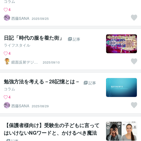
コラム
4
西藤SANA
2025/09/25
日記「時代の服を着た街」
記事
ライフスタイル
4
鏡面反射デジタ
2025/09/10
ルアート製作所
（鈴木穣）
勉強方法を考える－28記憶とは－
記事
コラム
4
西藤SANA
2025/08/29
【保護者様向け】受験生の子どもに言って
はいけないNGワードと、かけるべき魔法
の言葉
記事