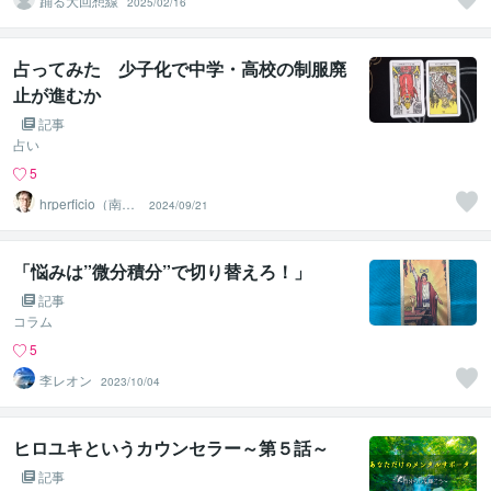
踊る大回想線
2025/02/16
占ってみた 少子化で中学・高校の制服廃
止が進むか
記事
占い
5
hrperficio（南仙
2024/09/21
台の父）
「悩みは”微分積分”で切り替えろ！」
記事
コラム
5
李レオン
2023/10/04
ヒロユキというカウンセラー～第５話～
記事