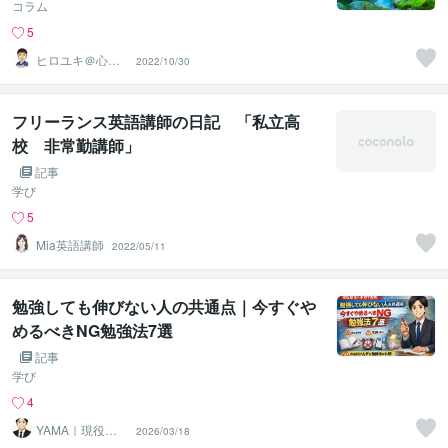
コラム
5
ヒロユキ＠心の
2022/10/30
ケアナース
フリーランス英語講師の日記 「私立高
校 非常勤講師」
記事
学び
5
Mia英語講師
2022/05/11
勉強しても伸びない人の共通点｜今すぐや
めるべきNG勉強法7選
記事
学び
4
YAMA｜現役の
2026/03/18
塾長