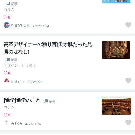
記事
コラム
8
SHIORI先生
2022/11/24
高卒デザイナーの独り言(天才肌だった兄
貴のはなし)
記事
デザイン・イラスト
8
ゆきにょ
2022/05/21
[進学]進学のこと
記事
コラム
8
★TK★
2021/10/12