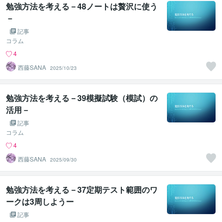
勉強方法を考える－48ノートは贅沢に使う
－
記事
コラム
4
西藤SANA
2025/10/23
勉強方法を考える－39模擬試験（模試）の
活用－
記事
コラム
4
西藤SANA
2025/09/30
勉強方法を考える－37定期テスト範囲のワ
ークは3周しようー
記事