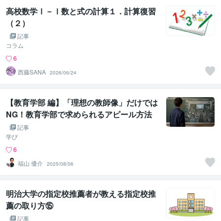
高校数学Ⅰ－Ⅰ数と式の計算１．計算復習
（２）
記事
コラム
6
西藤SANA
2026/06/24
【教育学部 編】「理想の教師像」だけでは
NG！教育学部で求められるアピール方法
記事
学び
6
福山 優介
2025/08/06
明治大学の指定校推薦者が教える指定校推
薦の取り方⑮
記事