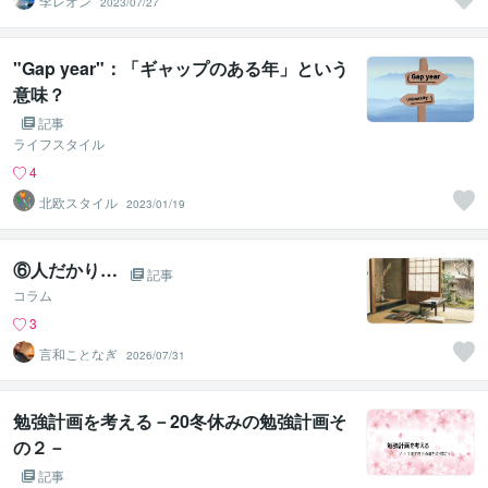
李レオン
2023/07/27
"Gap year"：「ギャップのある年」という
意味？
記事
ライフスタイル
4
北欧スタイル
2023/01/19
⑥人だかり…
記事
コラム
3
言和ことなぎ
2026/07/31
勉強計画を考える－20冬休みの勉強計画そ
の２－
記事