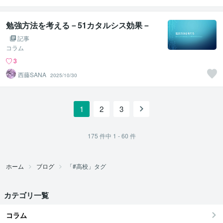
勉強方法を考える－51カタルシス効果－
記事
コラム
3
西藤SANA
2025/10/30
1
2
3
175
件中
1 - 60
件
ホーム
ブログ
「#高校」タグ
カテゴリ一覧
コラム