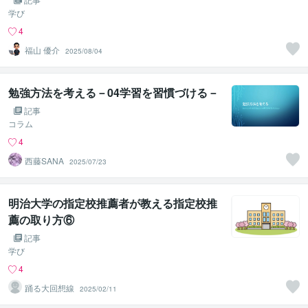
学び
4
福山 優介
2025/08/04
勉強方法を考える－04学習を習慣づける－
記事
コラム
4
西藤SANA
2025/07/23
明治大学の指定校推薦者が教える指定校推
薦の取り方⑥
記事
学び
4
踊る大回想線
2025/02/11