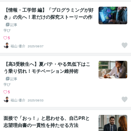
【情報・工学部 編】「プログラミングが好
き」の先へ！君だけの探究ストーリーの作
り方
記事
学び
5
福山 優介
2025/08/07
【高3受験生へ】夏バテ・やる気低下はこ
う乗り切れ！モチベーション維持術
記事
学び
5
福山 優介
2025/08/03
面接で「おっ！」と思わせる、自己PRと
志望理由書の一貫性を持たせる方法