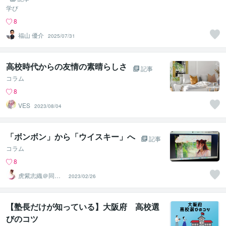
学び
8
福山 優介
2025/07/31
高校時代からの友情の素晴らしさ
記事
コラム
8
VES
2023/08/04
「ボンボン」から「ウイスキー」へ
記事
コラム
8
虎紫志織＠同じ
2023/02/26
目線の『駆け込
み寺』
【塾長だけが知っている】大阪府 高校選
びのコツ