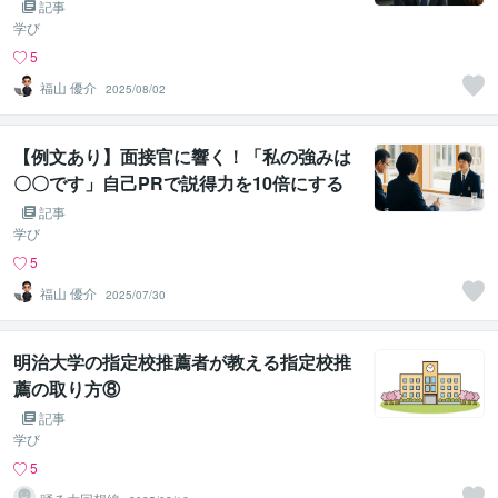
記事
学び
5
福山 優介
2025/08/02
【例文あり】面接官に響く！「私の強みは
〇〇です」自己PRで説得力を10倍にする
伝え方のコツ
記事
学び
5
福山 優介
2025/07/30
明治大学の指定校推薦者が教える指定校推
薦の取り方⑧
記事
学び
5