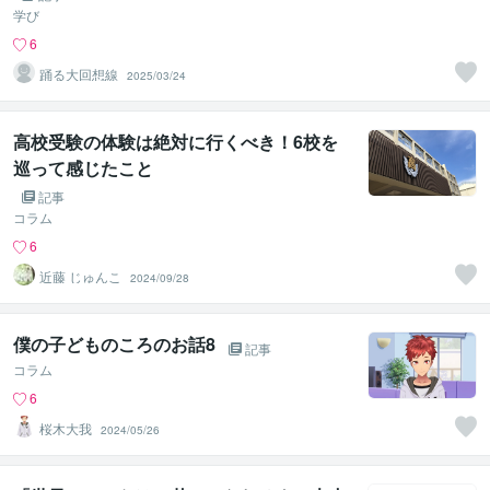
学び
6
踊る大回想線
2025/03/24
高校受験の体験は絶対に行くべき！6校を
巡って感じたこと
記事
コラム
6
近藤 じゅんこ
2024/09/28
僕の子どものころのお話8
記事
コラム
6
桜木大我
2024/05/26