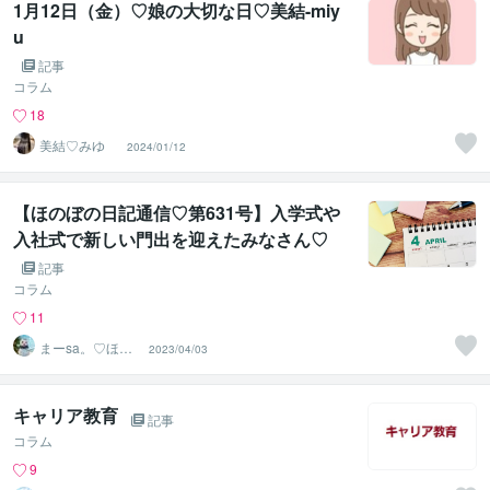
1月12日（金）♡娘の大切な日♡美結-miy
u
記事
コラム
18
美結♡みゆ
2024/01/12
【ほのぼの日記通信♡第631号】入学式や
入社式で新しい門出を迎えたみなさん♡
記事
コラム
11
まーsa。♡ほの
2023/04/03
ぼのブログ毎日
配信♡
キャリア教育
記事
コラム
9