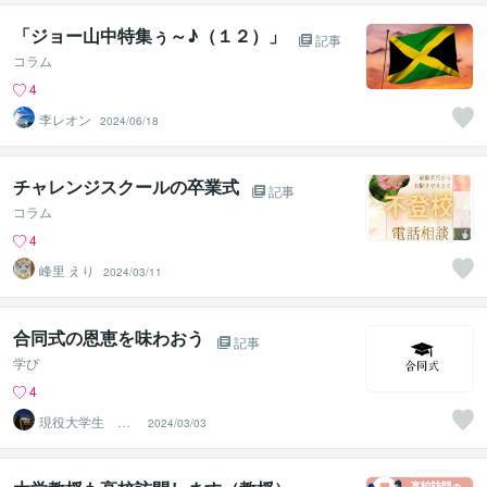
「ジョー山中特集ぅ～♪（１２）」
記事
コラム
4
李レオン
2024/06/18
チャレンジスクールの卒業式
記事
コラム
4
峰里 えり
2024/03/11
合同式の恩恵を味わおう
記事
学び
4
現役大学生 塾
2024/03/03
講師 さとる