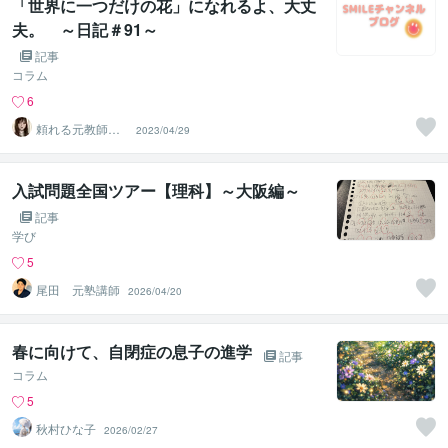
「世界に一つだけの花」になれるよ、大丈
夫。 ～日記＃91～
記事
コラム
6
頼れる元教師✨
2023/04/29
そら✨寄り添い
人
入試問題全国ツアー【理科】～大阪編～
記事
学び
5
尾田 元塾講師
2026/04/20
春に向けて、自閉症の息子の進学
記事
コラム
5
秋村ひな子
2026/02/27