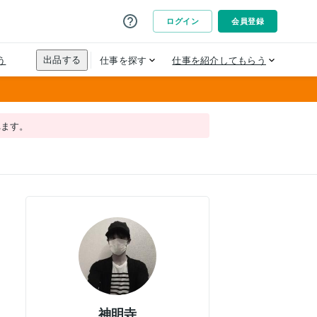
れます。
神明寺