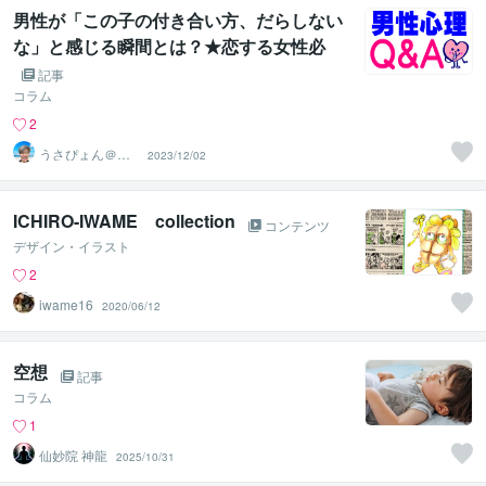
男性が「この子の付き合い方、だらしない
な」と感じる瞬間とは？★恋する女性必
見！男の本音を紐解こう！【男性心理Q&
記事
A】片思い・不倫・復縁の恋愛心理学『コ
コラム
コナラ電話相談』
2
うさぴょん＠癒
2023/12/02
し系アラフィフ
心寄り添い人
ICHIRO-IWAME collection
コンテンツ
デザイン・イラスト
2
iwame16
2020/06/12
空想
記事
コラム
1
仙妙院 神龍
2025/10/31