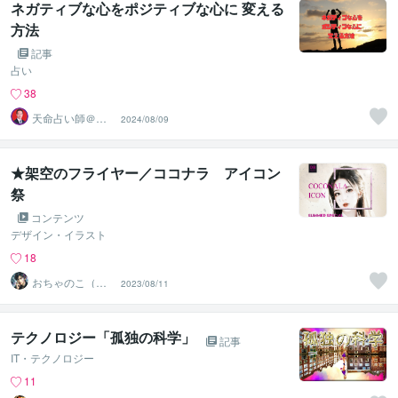
ネガティブな心をポジティブな心に 変える
方法
記事
占い
38
天命占い師＠藤
2024/08/09
＊久国
★架空のフライヤー／ココナラ アイコン
祭
コンテンツ
デザイン・イラスト
18
おちゃのこ（御
2023/08/11
茶乃子祭々）
テクノロジー「孤独の科学」
記事
IT・テクノロジー
11