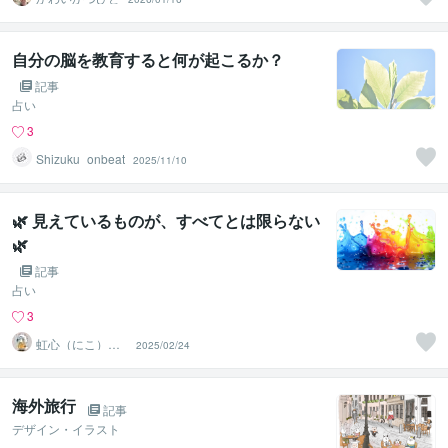
自分の脳を教育すると何が起こるか？
記事
占い
3
Shizuku_onbeat
2025/11/10
🌿 見えているものが、すべてとは限らない
🌿
記事
占い
3
虹心（にこ）＠
2025/02/24
香りと愛の導き
鑑定師
海外旅行
記事
デザイン・イラスト