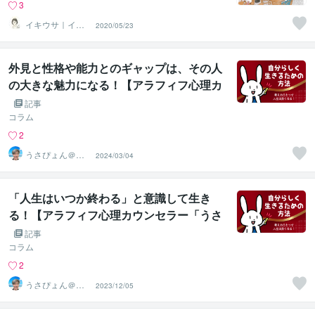
3
イキウサ｜イキ
2020/05/23
ウサデザイン
外見と性格や能力とのギャップは、その人
の大きな魅力になる！【アラフィフ心理カ
ウンセラー「うさぴょん」のココナラ電話
記事
相談
コラム
2
うさぴょん＠癒
2024/03/04
し系アラフィフ
心寄り添い人
「人生はいつか終わる」と意識して生き
る！【アラフィフ心理カウンセラー「うさ
ぴょん」のココナラ電話相談】
記事
コラム
2
うさぴょん＠癒
2023/12/05
し系アラフィフ
心寄り添い人