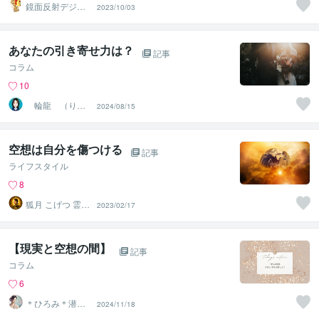
鏡面反射デジタ
2023/10/03
ルアート製作所
（鈴木穣）
あなたの引き寄せ力は？
記事
コラム
10
輪龍 （りん
2024/08/15
りゅう）
空想は自分を傷つける
記事
ライフスタイル
8
狐月 こげつ 霊視
2023/02/17
鑑定師
【現実と空想の間】
記事
コラム
6
＊ひろみ＊潜在
2024/11/18
意識覚醒カウン