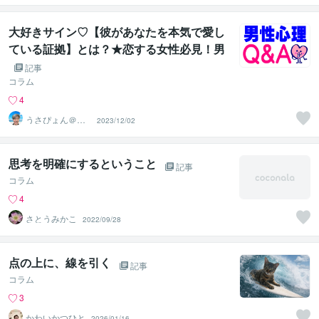
大好きサイン♡【彼があなたを本気で愛し
ている証拠】とは？★恋する女性必見！男
の本音を紐解こう！【男性心理Q&A】片思
記事
い・不倫・復縁の恋愛心理学『ココナラ電
コラム
話相談』
4
うさぴょん＠癒
2023/12/02
し系アラフィフ
心寄り添い人
思考を明確にするということ
記事
コラム
4
さとうみかこ
2022/09/28
点の上に、線を引く
記事
コラム
3
かわいかつひと
2026/01/16