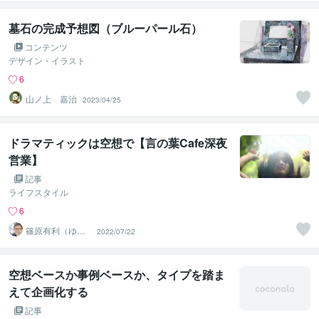
セラー
墓石の完成予想図（ブルーパール石）
コンテンツ
デザイン・イラスト
6
山ノ上 嘉治
2023/04/25
ドラマティックは空想で【言の葉Cafe深夜
営業】
記事
ライフスタイル
6
篠原有利（ゆー
2022/07/22
りママ）
空想ベースか事例ベースか、タイプを踏ま
えて企画化する
記事