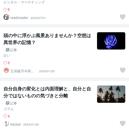
ビジネス・マーケティング
5
readmaster
2023/07/21
頭の中に浮かぶ風景ありませんか？空想は
異世界の記憶？
記事
占い
5
立花破月＠前世
2023/01/25
占い師
自分自身の変化とは内面理解と、自分と自
分ではないものの気づきと分離
記事
コラム
4
kazaar
2024/01/25