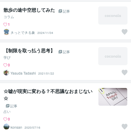
散歩の途中空想してみた
記事
コラム
1
きっとできる象
2024/11/04
【制限を取っ払う思考】
記事
学び
0
Yasuda Tadashi
2021/01/22
☆嘘が現実に変わる？不思議なおまじない
☆
記事
占い
0
konsan
2020/07/16