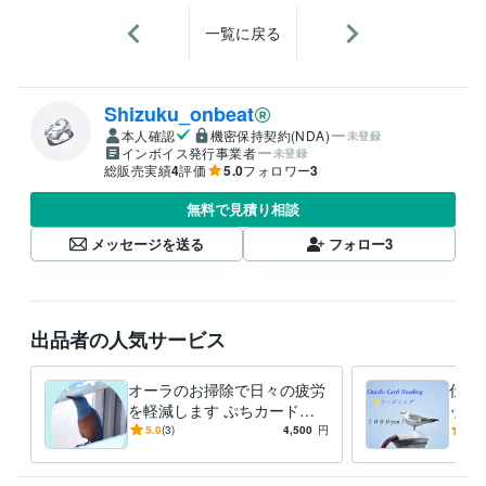
一覧に戻る
Shizuku_onbeat
本人確認
機密保持契約(NDA)
未登録
インボイス発行事業者
未登録
総販売実績
4
評価
5.0
フォロワー
3
無料で見積り相談
メッセージを送る
フォロー
3
出品者の人気サービス
オーラのお掃除で日々の疲労
仕事
を軽減します ぷちカードリ
ッセ
ーディングをプレゼント中♪
の人
5.0
(3)
4,500
円
5.0
⭐️カ