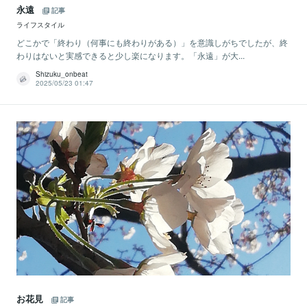
永遠
記事
ライフスタイル
どこかで「終わり（何事にも終わりがある）」を意識しがちでしたが、終
わりはないと実感できると少し楽になります。「永遠」が大...
Shizuku_onbeat
2025/05/23 01:47
お花見
記事