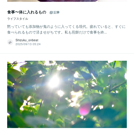
食事〜体に入れるもの
記事
ライフスタイル
黙っていても添加物が鬼のように入ってくる現代。疲れていると、すぐに
食べられるもので済ませがちです。私も煎餅だけで食事を終...
Shizuku_onbeat
2025/09/13 05:24