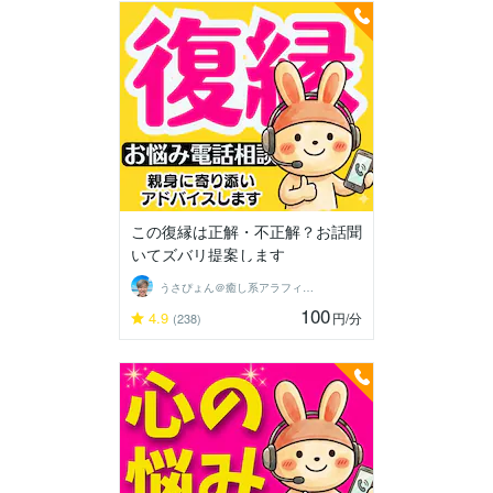
この復縁は正解・不正解？お話聞
いてズバリ提案します
うさぴょん＠癒し系アラフィフ心寄り添い人
100
4.9
円
/分
(238)