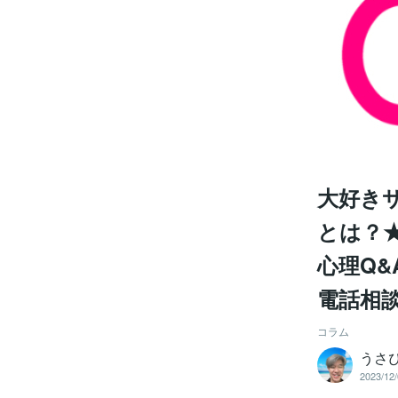
大好き
とは？
心理Q
電話相
コラム
うさ
2023/12/