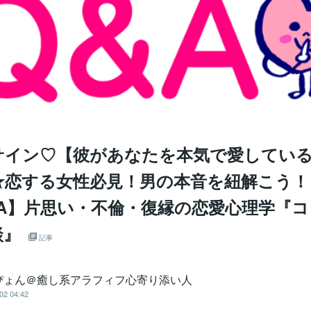
サイン♡【彼があなたを本気で愛してい
★恋する女性必見！男の本音を紐解こう！
&A】片思い・不倫・復縁の恋愛心理学『
談』
記事
ぴょん＠癒し系アラフィフ心寄り添い人
02 04:42