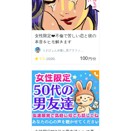
女性限定❤️不倫で苦しい恋と彼の
本音をヒモ解きます
うさぴょん＠癒し系アラフィフ心寄り添い人
100
5.0
円
/分
(2226)