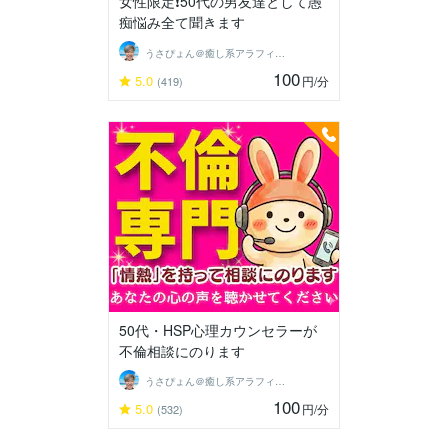
女性限定❗50代の男友達として愚
痴悩み全て聞きます
うさぴょん＠癒し系アラフィフ心寄り添い人
100
5.0
円
/分
(419)
50代・HSP心理カウンセラーが
不倫相談にのります
うさぴょん＠癒し系アラフィフ心寄り添い人
100
5.0
円
/分
(532)