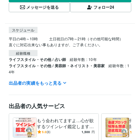
メッセージを送る
フォロー
24
スケジュール
平日の4時～10時　　　土日祝日の7時～21時（その他可能な時間）

直ぐに対応出来ない事もありますが、ご了承ください。
経験職種
ライフスタイル・その他 / 占い師
経験年数 : 10年
ライフスタイル・その他 / 美容師・ネイリスト・美容家
経験年数 : 1
4年
出品者の実績をもっと見る
資格・検定
美容師・管理美容師
取得年 : 1991年
ビジネス・クリエイティブツール
出品者の人気サービス
Excel:4年
Word:4年
ChatGPT:1年
得意分野
もう会われてますよ…心が欲
停滞
占い
【恋愛成就】叶えたい恋の縁結び
するツインレイ鑑定します
除＆
恋愛占い
占い
鑑定
恋
愛
恋愛成就
片思い
可能性
紫微斗数
これからの人生のパートナー
滞ら
5.0
(3)
1,500
円
5.0
数理術
との幸せな出会いをあなたに
け出