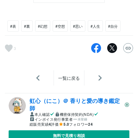
#表
#裏
#幻想
#空想
#思い
#人生
#自分
3
一覧に戻る
虹心（にこ）＠ 香りと愛の導き鑑定
師
本人確認
機密保持契約(NDA)
インボイス発行事業者
未登録
総販売実績
4
評価
5.0
フォロワー
24
無料で見積り相談