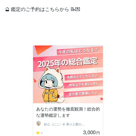
🔮 鑑定のご予約はこちらから 📝💌
あなたの運勢を徹底観測！総合的
な運勢鑑定します
虹心（にこ）＠ 香りと愛の導き鑑定師
3,000
-
円