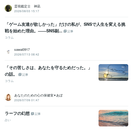
霊視鑑定士 神凪
2026/08/03 15:17
「ゲーム友達が欲しかった」だけの私が、SNSで人生を変える挑
戦を始めた理由。――SNS副...
記事
コラム
sawai0917
2026/07/13 08:42
「その苦しさは、あなたを守るためだった。」
の話。
記事
コラム
あなたのための心の保健室✴あぼ
2026/07/09 01:47
ラーフの幻想
記事
占い