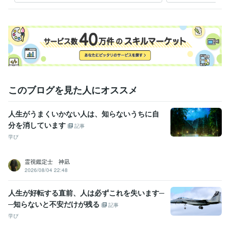
占い
【復縁成就】諦めたくない気持ちを成就
を。
復縁
占い
恋愛占い
恋愛成就
恋愛
縁結び
可能性
愛
恋
紫微斗数
このブログを見た人にオススメ
人生がうまくいかない人は、知らないうちに自
分を消しています
記事
学び
霊視鑑定士 神凪
2026/08/04 22:48
人生が好転する直前、人は必ずこれを失います─
─知らないと不安だけが残る
記事
学び