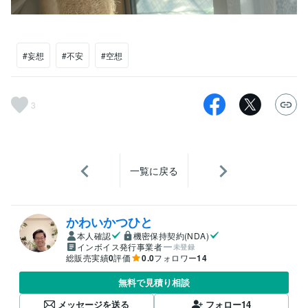
#妄想
#不安
#空想
3
一覧に戻る
かわいかつひと
本人確認
機密保持契約(NDA)
インボイス発行事業者
未登録
総販売実績
0
評価
0.0
フォロワー
14
無料で見積り相談
メッセージを送る
フォロー
14