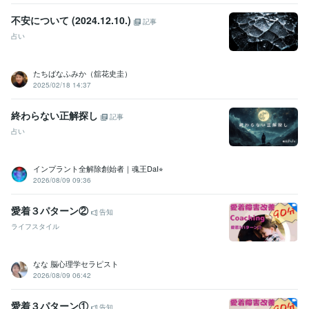
不安について (2024.12.10.)
記事
占い
たちばなふみか（舘花史圭）
2025/02/18 14:37
終わらない正解探し
記事
占い
インプラント全解除創始者｜魂王DaI⭐︎
2026/08/09 09:36
愛着３パターン②
告知
ライフスタイル
なな 脳心理学セラピスト
2026/08/09 06:42
愛着３パターン①
告知