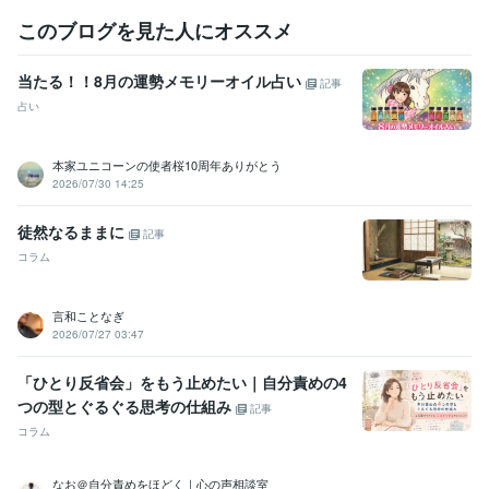
このブログを見た人にオススメ
当たる！！8月の運勢メモリーオイル占い
記事
占い
本家ユニコーンの使者桜10周年ありがとう
2026/07/30 14:25
徒然なるままに
記事
コラム
言和ことなぎ
2026/07/27 03:47
「ひとり反省会」をもう止めたい｜自分責めの4
つの型とぐるぐる思考の仕組み
記事
コラム
なお＠自分責めをほどく｜心の声相談室