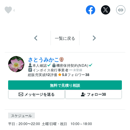
4
一覧に戻る
さとうみかこ
本人確認
機密保持契約(NDA)
インボイス発行事業者
未登録
総販売実績
12
評価
5.0
フォロワー
38
無料で見積り相談
メッセージを送る
フォロー
38
スケジュール
平日：20:00〜22:00  土曜/日曜・祝日　10:00～18:00
