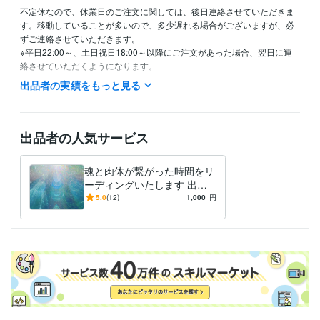
不定休なので、休業日のご注文に関しては、後日連絡させていただきま
す。移動していることが多いので、多少遅れる場合がございますが、必
ずご連絡させていただきます。

※平日22:00～、土日祝日18:00～以降にご注文があった場合、翌日に連
出品者の実績をもっと見る
資格・検定
誕生数秘学カウンセラー
取得年 : 2005年
マルセイユタロット 法王コース修了
取得年 : 2008年
メディカルハーブアドバイザー
取得年 : 2005年
出品者の人気サービス
センセーションカラーセラピー ティーチャー
取得年 : 2005年
シータヒーリング ティーチャー（現在は引退）
取得年 : 2009年
魂と肉体が繋がった時間をリ
トリコロールカラーセラピスト ティーチャー
取得年 : 2010年
ーディングいたします 出生
ライフパーパスアストロジー
取得年 : 2010年
時間がわからない方へオスス
5.0
(12)
1,000
円
生命の木と星のカウンセラー
取得年 : 2019年
メします！
カバラ入門 修了
取得年 : 2019年
得意分野
占い
ソウル・パーパス・ストーリー・メソッド
人生・魂の使命・適職
悩み相談・カウンセリング
遠隔心理リーディング
人間関係・人生